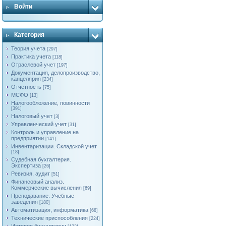
Войти
Категория
Теория учета
[297]
Практика учета
[118]
Отраслевой учет
[197]
Документация, делопроизводство,
канцелярия
[234]
Отчетность
[75]
МСФО
[13]
Налогообложение, повинности
[391]
Налоговый учет
[3]
Управленческий учет
[31]
Контроль и управление на
предприятии
[141]
Инвентаризации. Складской учет
[18]
Судебная бухгалтерия.
Экспертиза
[26]
Ревизия, аудит
[51]
Финансовый анализ.
Коммерческие вычисления
[69]
Преподавание. Учебные
заведения
[180]
Автоматизация, информатика
[68]
Технические приспособления
[224]