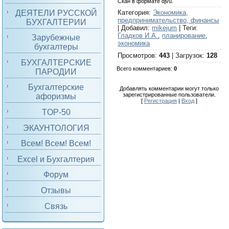
Скан в формате djvu.
ДЕЯТЕЛИ РУССКОЙ
Категория
:
Экономика,
предпринимательство, финансы
БУХГАЛТЕРИИ
|
Добавил
:
mikejum
|
Теги
:
Гладков И.А.
,
планирование
,
Зарубежные
экономика
бухгалтеры
Просмотров
:
443
|
Загрузок
:
128
БУХГАЛТЕРСКИЕ
Всего комментариев
:
0
ПАРОДИИ
Бухгалтерские
Добавлять комментарии могут только
зарегистрированные пользователи.
афоризмы
[
Регистрация
|
Вход
]
TOP-50
ЭКАУНТОЛОГИЯ
Всем! Всем! Всем!
Excel и Бухгалтерия
Форум
Отзывы
Связь