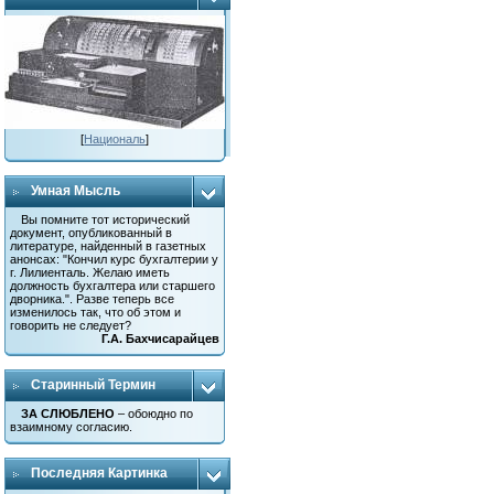
[
Националь
]
Умная Мысль
Вы помните тот исторический
документ, опубликованный в
литературе, найденный в газетных
анонсах: "Кончил курс бухгалтерии у
г. Лилиенталь. Желаю иметь
должность бухгалтера или старшего
дворника.". Разве теперь все
изменилось так, что об этом и
говорить не следует?
Г.А. Бахчисарайцев
Старинный Термин
ЗА СЛЮБЛЕНО
– обоюдно по
взаимному согласию.
Последняя Картинка