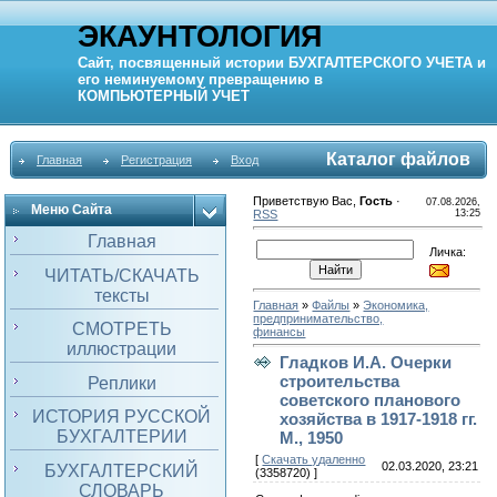
ЭКАУНТОЛОГИЯ
Сайт, посвященный истории
БУХГАЛТЕРСКОГО УЧЕТА
и
его неминуемому превращению в
КОМПЬЮТЕРНЫЙ
УЧЕТ
Каталог файлов
Главная
Регистрация
Вход
Приветствую Вас
,
Гость
·
07.08.2026,
Меню Сайта
RSS
13:25
Главная
Личка:
ЧИТАТЬ/СКАЧАТЬ
тексты
Главная
»
Файлы
»
Экономика,
предпринимательство,
СМОТРЕТЬ
финансы
иллюстрации
Гладков И.А. Очерки
строительства
Реплики
советского планового
ИСТОРИЯ РУССКОЙ
хозяйства в 1917-1918 гг.
БУХГАЛТЕРИИ
М., 1950
[
Скачать удаленно
02.03.2020, 23:21
БУХГАЛТЕРСКИЙ
(3358720) ]
СЛОВАРЬ