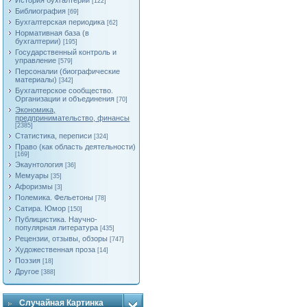
История бухгалтерии
[122]
Библиография
[69]
Бухгалтерская периодика
[62]
Нормативная база (в
бухгалтерии)
[195]
Государственный контроль и
управление
[579]
Персоналии (биографические
материалы)
[342]
Бухгалтерское сообщество.
Организации и объединения
[70]
Экономика,
предпринимательство, финансы
[2385]
Статистика, переписи
[324]
Право (как область деятельности)
[169]
Экаунтология
[36]
Мемуары
[35]
Афоризмы
[3]
Полемика. Фельетоны
[78]
Сатира. Юмор
[150]
Публицистика. Научно-
популярная литература
[435]
Рецензии, отзывы, обзоры
[747]
Художественная проза
[14]
Поэзия
[18]
Другое
[388]
Случайная Картинка