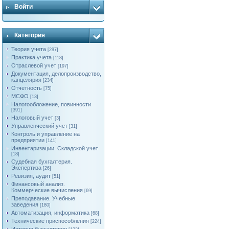
Войти
Категория
Теория учета
[297]
Практика учета
[118]
Отраслевой учет
[197]
Документация, делопроизводство,
канцелярия
[234]
Отчетность
[75]
МСФО
[13]
Налогообложение, повинности
[391]
Налоговый учет
[3]
Управленческий учет
[31]
Контроль и управление на
предприятии
[141]
Инвентаризации. Складской учет
[18]
Судебная бухгалтерия.
Экспертиза
[26]
Ревизия, аудит
[51]
Финансовый анализ.
Коммерческие вычисления
[69]
Преподавание. Учебные
заведения
[180]
Автоматизация, информатика
[68]
Технические приспособления
[224]