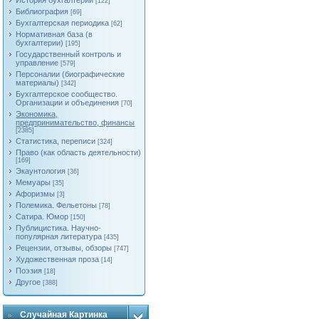
История бухгалтерии
[122]
Библиография
[69]
Бухгалтерская периодика
[62]
Нормативная база (в
бухгалтерии)
[195]
Государственный контроль и
управление
[579]
Персоналии (биографические
материалы)
[342]
Бухгалтерское сообщество.
Организации и объединения
[70]
Экономика,
предпринимательство, финансы
[2385]
Статистика, переписи
[324]
Право (как область деятельности)
[169]
Экаунтология
[36]
Мемуары
[35]
Афоризмы
[3]
Полемика. Фельетоны
[78]
Сатира. Юмор
[150]
Публицистика. Научно-
популярная литература
[435]
Рецензии, отзывы, обзоры
[747]
Художественная проза
[14]
Поэзия
[18]
Другое
[388]
Случайная Картинка