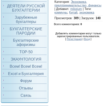
Категория
:
Экономика,
предпринимательство, финансы
ДЕЯТЕЛИ РУССКОЙ
|
Добавил
:
mikejum
|
Теги
:
БУХГАЛТЕРИИ
коммуны
,
Китай
,
экономика
Зарубежные
Просмотров
:
309
|
Загрузок
:
140
бухгалтеры
Всего комментариев
:
0
БУХГАЛТЕРСКИЕ
ПАРОДИИ
Добавлять комментарии могут только
зарегистрированные пользователи.
[
Регистрация
|
Вход
]
Бухгалтерские
афоризмы
TOP-50
ЭКАУНТОЛОГИЯ
Всем! Всем! Всем!
Excel и Бухгалтерия
Форум
Отзывы
Связь