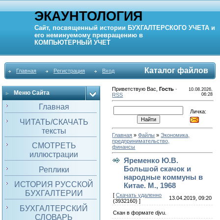
ЭКАУНТОЛОГИЯ
Сайт, посвященный истории
БУХГАЛТЕРСКОГО УЧЕТА
и
его неминуемому превращению в
КОМПЬЮТЕРНЫЙ
УЧЕТ
Каталог файлов
Главная
Регистрация
Вход
Приветствую Вас
,
Гость
·
10.08.2026,
Меню Сайта
RSS
06:28
Главная
Личка:
ЧИТАТЬ/СКАЧАТЬ
тексты
Главная
»
Файлы
»
Экономика,
предпринимательство,
СМОТРЕТЬ
финансы
иллюстрации
Яременко Ю.В.
Большой скачок и
Реплики
народные коммуны в
ИСТОРИЯ РУССКОЙ
Китае. М., 1968
БУХГАЛТЕРИИ
[
Скачать удаленно
13.04.2019, 09:20
(3932160) ]
БУХГАЛТЕРСКИЙ
Скан в формате djvu.
СЛОВАРЬ