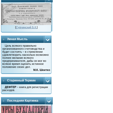
[
Сувчинский Б.К.
]
Умная Мысль
Цель всякого правильно
организованного счетоводства и
будет состоять – в стремлении
удовлетворить насколько возможно
полнее желание всякого
предпринимателя, дабы он мог во
всякое время оценить истинное
положение своих дел.
М.К. Шкитко
Старинный Термин
ДЕФТЕР
– книга для регистрации
расходов.
Последняя Картинка