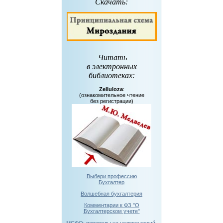
Скачать:
Читать
в электронных
библиотеках
:
Zelluloza
:
(ознакомительное чтение
без регистрации)
Выбери профессию
Бухгалтер
Волшебная бухгалтерия
Комментарии к ФЗ "О
Бухгалтерском учете"
МСФО: переводы на человеческий.