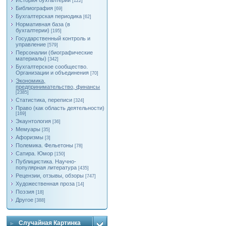
История бухгалтерии
[122]
Библиография
[69]
Бухгалтерская периодика
[62]
Нормативная база (в
бухгалтерии)
[195]
Государственный контроль и
управление
[579]
Персоналии (биографические
материалы)
[342]
Бухгалтерское сообщество.
Организации и объединения
[70]
Экономика,
предпринимательство, финансы
[2385]
Статистика, переписи
[324]
Право (как область деятельности)
[169]
Экаунтология
[36]
Мемуары
[35]
Афоризмы
[3]
Полемика. Фельетоны
[78]
Сатира. Юмор
[150]
Публицистика. Научно-
популярная литература
[435]
Рецензии, отзывы, обзоры
[747]
Художественная проза
[14]
Поэзия
[18]
Другое
[388]
Случайная Картинка