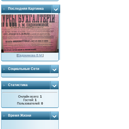
Последняя Картинка
[
Евдокимова В.М.
]
Социальные Сети
Статистика
Онлайн всего:
1
Гостей:
1
Пользователей:
0
Время Жизни