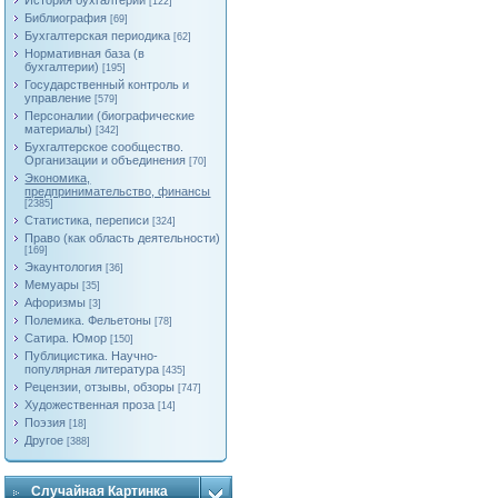
История бухгалтерии
[122]
Библиография
[69]
Бухгалтерская периодика
[62]
Нормативная база (в
бухгалтерии)
[195]
Государственный контроль и
управление
[579]
Персоналии (биографические
материалы)
[342]
Бухгалтерское сообщество.
Организации и объединения
[70]
Экономика,
предпринимательство, финансы
[2385]
Статистика, переписи
[324]
Право (как область деятельности)
[169]
Экаунтология
[36]
Мемуары
[35]
Афоризмы
[3]
Полемика. Фельетоны
[78]
Сатира. Юмор
[150]
Публицистика. Научно-
популярная литература
[435]
Рецензии, отзывы, обзоры
[747]
Художественная проза
[14]
Поэзия
[18]
Другое
[388]
Случайная Картинка