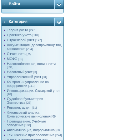
Войти
Категория
Теория учета
[297]
Практика учета
[118]
Отраслевой учет
[197]
Документация, делопроизводство,
канцелярия
[234]
Отчетность
[75]
МСФО
[13]
Налогообложение, повинности
[391]
Налоговый учет
[3]
Управленческий учет
[31]
Контроль и управление на
предприятии
[141]
Инвентаризации. Складской учет
[18]
Судебная бухгалтерия.
Экспертиза
[26]
Ревизия, аудит
[51]
Финансовый анализ.
Коммерческие вычисления
[69]
Преподавание. Учебные
заведения
[180]
Автоматизация, информатика
[68]
Технические приспособления
[224]