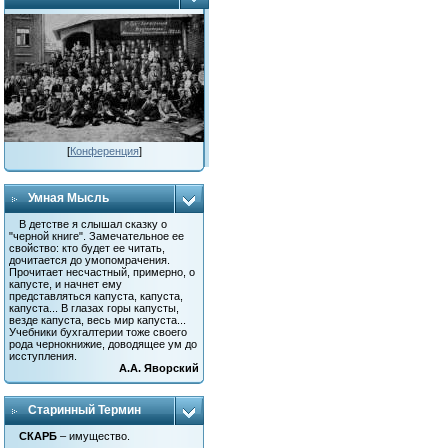
[
Конференция
]
Умная Мысль
В детстве я слышал сказку о
"черной книге". Замечательное ее
свойство: кто будет ее читать,
дочитается до умопомрачения.
Прочитает несчастный, примерно, о
капусте, и начнет ему
представляться капуста, капуста,
капуста... В глазах горы капусты,
везде капуста, весь мир капуста...
Учебники бухгалтерии тоже своего
рода чернокнижие, доводящее ум до
исступления.
А.А. Яворский
Старинный Термин
СКАРБ
– имущество.