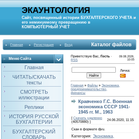
ЭКАУНТОЛОГИЯ
Сайт, посвященный истории
БУХГАЛТЕРСКОГО УЧЕТА
и
его неминуемому превращению в
КОМПЬЮТЕРНЫЙ
УЧЕТ
Каталог файлов
Главная
Регистрация
Вход
Приветствую Вас
,
Гость
·
09.08.2026,
Меню Сайта
RSS
10:05
Главная
Личка:
ЧИТАТЬ/СКАЧАТЬ
тексты
Главная
»
Файлы
»
Экономика,
предпринимательство,
СМОТРЕТЬ
финансы
иллюстрации
Кравченко Г.С. Военная
экономика СССР 1941-
Реплики
1945 гг. М., 1963
ИСТОРИЯ РУССКОЙ
[
Скачать удаленно
24.06.2020, 11:15
БУХГАЛТЕРИИ
(40570880) ]
Скан в формате djvu.
БУХГАЛТЕРСКИЙ
Категория
:
Экономика,
СЛОВАРЬ