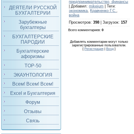
предпринимательство, финансы
|
Добавил
:
mikejum
|
Теги
:
ДЕЯТЕЛИ РУССКОЙ
экономика
,
Кравченко Г.С.
,
БУХГАЛТЕРИИ
война
Зарубежные
Просмотров
:
398
|
Загрузок
:
157
бухгалтеры
Всего комментариев
:
0
БУХГАЛТЕРСКИЕ
ПАРОДИИ
Добавлять комментарии могут только
зарегистрированные пользователи.
[
Регистрация
|
Вход
]
Бухгалтерские
афоризмы
TOP-50
ЭКАУНТОЛОГИЯ
Всем! Всем! Всем!
Excel и Бухгалтерия
Форум
Отзывы
Связь