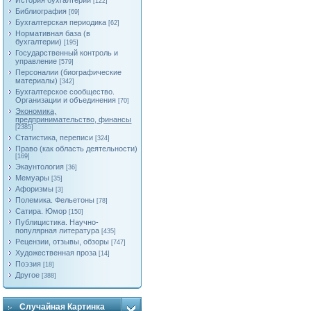
История бухгалтерии
[122]
Библиография
[69]
Бухгалтерская периодика
[62]
Нормативная база (в
бухгалтерии)
[195]
Государственный контроль и
управление
[579]
Персоналии (биографические
материалы)
[342]
Бухгалтерское сообщество.
Организации и объединения
[70]
Экономика,
предпринимательство, финансы
[2385]
Статистика, переписи
[324]
Право (как область деятельности)
[169]
Экаунтология
[36]
Мемуары
[35]
Афоризмы
[3]
Полемика. Фельетоны
[78]
Сатира. Юмор
[150]
Публицистика. Научно-
популярная литература
[435]
Рецензии, отзывы, обзоры
[747]
Художественная проза
[14]
Поэзия
[18]
Другое
[388]
Случайная Картинка