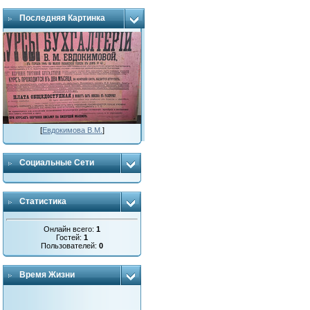
Последняя Картинка
[
Евдокимова В.М.
]
Социальные Сети
Статистика
Онлайн всего:
1
Гостей:
1
Пользователей:
0
Время Жизни