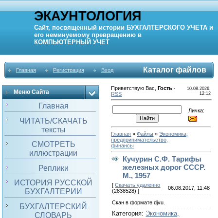
ЭКАУНТОЛОГИЯ
Сайт, посвященный истории
БУХГАЛТЕРСКОГО УЧЕТА
и
его неминуемому превращению в
КОМПЬЮТЕРНЫЙ
УЧЕТ
Каталог файлов
Главная
Регистрация
Вход
Приветствую Вас
,
Гость
·
10.08.2026,
Меню Сайта
RSS
12:12
Главная
Личка:
ЧИТАТЬ/СКАЧАТЬ
тексты
Главная
»
Файлы
»
Экономика,
предпринимательство,
СМОТРЕТЬ
финансы
иллюстрации
Кучурин С.Ф. Тарифы
железных дорог СССР.
Реплики
М., 1957
ИСТОРИЯ РУССКОЙ
[
Скачать удаленно
06.08.2017, 11:48
БУХГАЛТЕРИИ
(2838528) ]
Скан в формате djvu.
БУХГАЛТЕРСКИЙ
Категория
:
Экономика,
СЛОВАРЬ