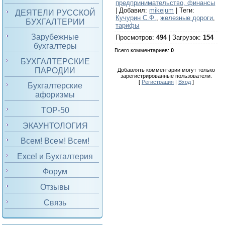
предпринимательство, финансы
|
Добавил
:
mikejum
|
Теги
:
ДЕЯТЕЛИ РУССКОЙ
Кучурин С.Ф.
,
железные дороги
,
БУХГАЛТЕРИИ
тарифы
Зарубежные
Просмотров
:
494
|
Загрузок
:
154
бухгалтеры
Всего комментариев
:
0
БУХГАЛТЕРСКИЕ
ПАРОДИИ
Добавлять комментарии могут только
зарегистрированные пользователи.
[
Регистрация
|
Вход
]
Бухгалтерские
афоризмы
TOP-50
ЭКАУНТОЛОГИЯ
Всем! Всем! Всем!
Excel и Бухгалтерия
Форум
Отзывы
Связь