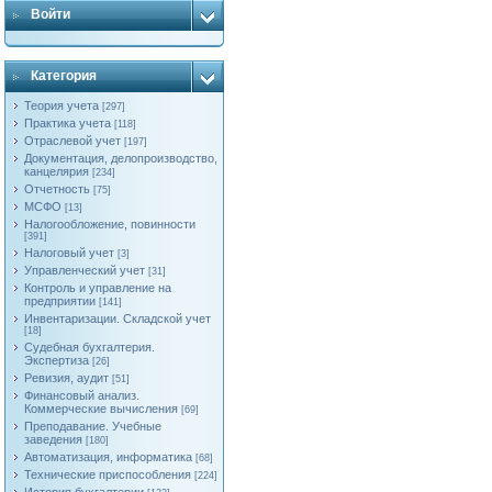
Войти
Категория
Теория учета
[297]
Практика учета
[118]
Отраслевой учет
[197]
Документация, делопроизводство,
канцелярия
[234]
Отчетность
[75]
МСФО
[13]
Налогообложение, повинности
[391]
Налоговый учет
[3]
Управленческий учет
[31]
Контроль и управление на
предприятии
[141]
Инвентаризации. Складской учет
[18]
Судебная бухгалтерия.
Экспертиза
[26]
Ревизия, аудит
[51]
Финансовый анализ.
Коммерческие вычисления
[69]
Преподавание. Учебные
заведения
[180]
Автоматизация, информатика
[68]
Технические приспособления
[224]