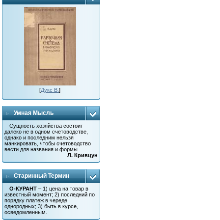
[
Дукс В.
]
Умная Мысль
Сущность хозяйства состоит
далеко не в одном счетоводстве,
однако и последним нельзя
манкировать, чтобы счетоводство
вести для названия и формы.
Л. Кривцун
Старинный Термин
О-КУРАНТ
– 1) цена на товар в
известный момент; 2) последний по
порядку платеж в череде
однородных; 3) быть в курсе,
осведомленным.