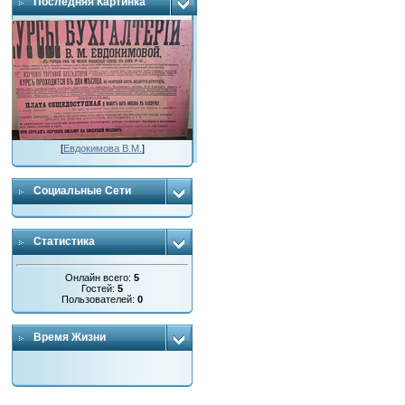
Последняя Картинка
[
Евдокимова В.М.
]
Социальные Сети
Статистика
Онлайн всего:
5
Гостей:
5
Пользователей:
0
Время Жизни