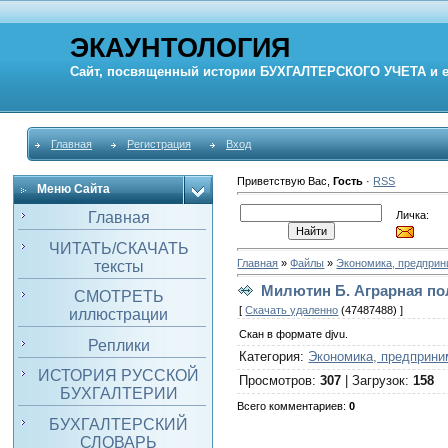
ЭКАУНТОЛОГИЯ
Сайт, посвященный истории
БУХГАЛТЕРСКОГО УЧЕТА
и 
Главная
Регистрация
Вход
Приветствую Вас
,
Гость
·
RSS
Меню Сайта
Личка:
Главная
ЧИТАТЬ/СКАЧАТЬ
Главная
»
Файлы
»
Экономика, предпри
тексты
Милютин Б. Аграрная пол
СМОТРЕТЬ
[
Скачать удаленно
(47487488) ]
иллюстрации
Скан в формате djvu.
Реплики
Категория
:
Экономика, предприни
ИСТОРИЯ РУССКОЙ
Просмотров
:
307
|
Загрузок
:
158
БУХГАЛТЕРИИ
Всего комментариев
:
0
БУХГАЛТЕРСКИЙ
СЛОВАРЬ