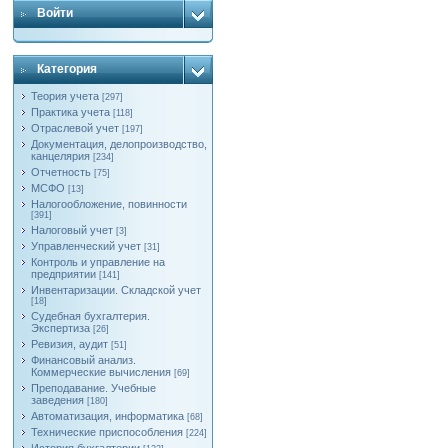
Войти
Категория
Теория учета
[297]
Практика учета
[118]
Отраслевой учет
[197]
Документация, делопроизводство,
канцелярия
[234]
Отчетность
[75]
МСФО
[13]
Налогообложение, повинности
[391]
Налоговый учет
[3]
Управленческий учет
[31]
Контроль и управление на
предприятии
[141]
Инвентаризации. Складской учет
[18]
Судебная бухгалтерия.
Экспертиза
[26]
Ревизия, аудит
[51]
Финансовый анализ.
Коммерческие вычисления
[69]
Преподавание. Учебные
заведения
[180]
Автоматизация, информатика
[68]
Технические приспособления
[224]