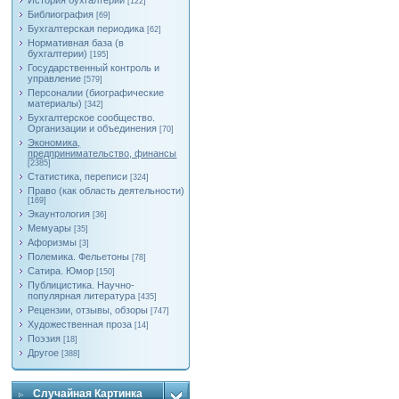
История бухгалтерии
[122]
Библиография
[69]
Бухгалтерская периодика
[62]
Нормативная база (в
бухгалтерии)
[195]
Государственный контроль и
управление
[579]
Персоналии (биографические
материалы)
[342]
Бухгалтерское сообщество.
Организации и объединения
[70]
Экономика,
предпринимательство, финансы
[2385]
Статистика, переписи
[324]
Право (как область деятельности)
[169]
Экаунтология
[36]
Мемуары
[35]
Афоризмы
[3]
Полемика. Фельетоны
[78]
Сатира. Юмор
[150]
Публицистика. Научно-
популярная литература
[435]
Рецензии, отзывы, обзоры
[747]
Художественная проза
[14]
Поэзия
[18]
Другое
[388]
Случайная Картинка