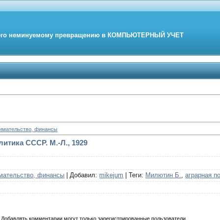
его неминуемому превращению в
КОМПЬЮТЕРНЫЙ
УЧЕТ
нимательство, финансы
итика СССР. М.-Л., 1929
мательство, финансы
|
Добавил
:
mikejum
|
Теги
:
Милютин Б.
,
аграрная п
Добавлять комментарии могут только зарегистрированные пользователи.