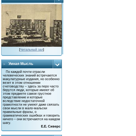
[
Читальный зал
]
Умная Мысль
По каждой почти отрасли
человеческих знаний встречаются
макулатурные издания, но особенно
везет в этом отношении
счетоводству – здесь за перо часто
берутся люди, которые имеют об
этом предмете самое грустное
представление и которые
вследствие недостаточной
грамотности не умеют даже связать
свои мысли в мало-мальски
правильные фразы, о
грамматических ошибках и говорить
ничего – они встречаются на каждом
шагу.
Е.Е. Сиверс