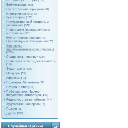
История бухгалтерии
[122]
Библиография
[69]
Бухгалтерская периодика
[62]
Нормативная база (в
бухгалтерии)
[195]
Государственный контроль и
управление
[579]
Персоналии (биографические
материалы)
[342]
Бухгалтерское сообщество.
Организации и объединения
[70]
Экономика,
предпринимательство, финансы
[2385]
Статистика, переписи
[324]
Право (как область деятельности)
[169]
Экаунтология
[36]
Мемуары
[35]
Афоризмы
[3]
Полемика. Фельетоны
[78]
Сатира. Юмор
[150]
Публицистика. Научно-
популярная литература
[435]
Рецензии, отзывы, обзоры
[747]
Художественная проза
[14]
Поэзия
[18]
Другое
[388]
Случайная Картинка