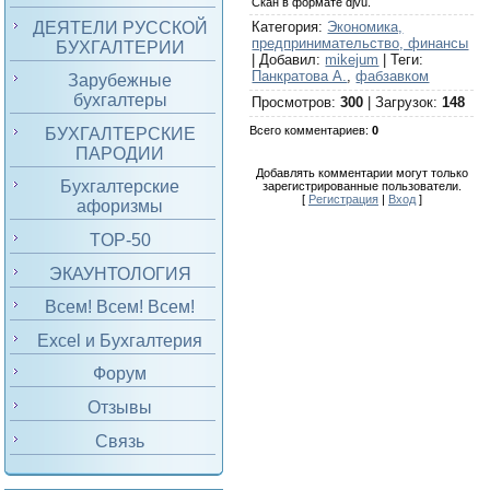
Скан в формате djvu.
ДЕЯТЕЛИ РУССКОЙ
Категория
:
Экономика,
предпринимательство, финансы
БУХГАЛТЕРИИ
|
Добавил
:
mikejum
|
Теги
:
Панкратова А.
,
фабзавком
Зарубежные
бухгалтеры
Просмотров
:
300
|
Загрузок
:
148
Всего комментариев
:
0
БУХГАЛТЕРСКИЕ
ПАРОДИИ
Добавлять комментарии могут только
Бухгалтерские
зарегистрированные пользователи.
[
Регистрация
|
Вход
]
афоризмы
TOP-50
ЭКАУНТОЛОГИЯ
Всем! Всем! Всем!
Excel и Бухгалтерия
Форум
Отзывы
Связь