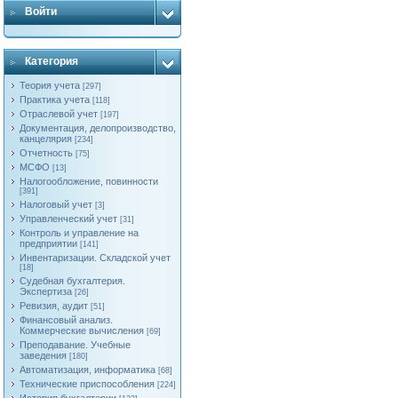
Войти
Категория
Теория учета
[297]
Практика учета
[118]
Отраслевой учет
[197]
Документация, делопроизводство,
канцелярия
[234]
Отчетность
[75]
МСФО
[13]
Налогообложение, повинности
[391]
Налоговый учет
[3]
Управленческий учет
[31]
Контроль и управление на
предприятии
[141]
Инвентаризации. Складской учет
[18]
Судебная бухгалтерия.
Экспертиза
[26]
Ревизия, аудит
[51]
Финансовый анализ.
Коммерческие вычисления
[69]
Преподавание. Учебные
заведения
[180]
Автоматизация, информатика
[68]
Технические приспособления
[224]