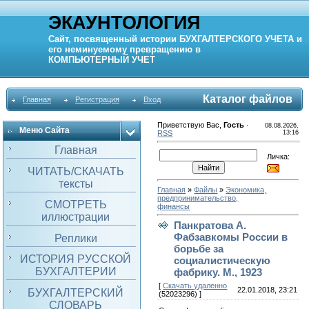
ЭКАУНТОЛОГИЯ
Сайт, посвященный истории
БУХГАЛТЕРСКОГО УЧЕТА
и
его неминуемому превращению в
КОМПЬЮТЕРНЫЙ
УЧЕТ
Каталог файлов
Главная
Регистрация
Вход
Приветствую Вас
,
Гость
·
08.08.2026,
Меню Сайта
RSS
13:16
Главная
Личка:
ЧИТАТЬ/СКАЧАТЬ
тексты
Главная
»
Файлы
»
Экономика,
предпринимательство,
СМОТРЕТЬ
финансы
иллюстрации
Панкратова А.
Фабзавкомы России в
Реплики
борьбе за
ИСТОРИЯ РУССКОЙ
социалистическую
БУХГАЛТЕРИИ
фабрику. М., 1923
[
Скачать удаленно
22.01.2018, 23:21
БУХГАЛТЕРСКИЙ
(52023296) ]
СЛОВАРЬ