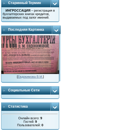
Старинный Термин
ИНГРОССАЦИЯ
– регистрация в
бухгалтерских книгах кредитов,
выдаваемых под залог имений.
Последняя Картинка
[
Евдокимова В.М.
]
Социальные Сети
Статистика
Онлайн всего:
9
Гостей:
9
Пользователей:
0