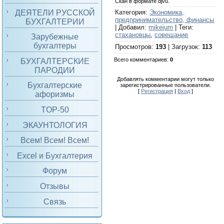
Скан в формате djvu.
ДЕЯТЕЛИ РУССКОЙ
Категория
:
Экономика,
предпринимательство, финансы
БУХГАЛТЕРИИ
|
Добавил
:
mikejum
|
Теги
:
стахановцы
,
совещание
Зарубежные
бухгалтеры
Просмотров
:
193
|
Загрузок
:
113
Всего комментариев
:
0
БУХГАЛТЕРСКИЕ
ПАРОДИИ
Добавлять комментарии могут только
Бухгалтерские
зарегистрированные пользователи.
[
Регистрация
|
Вход
]
афоризмы
TOP-50
ЭКАУНТОЛОГИЯ
Всем! Всем! Всем!
Excel и Бухгалтерия
Форум
Отзывы
Связь