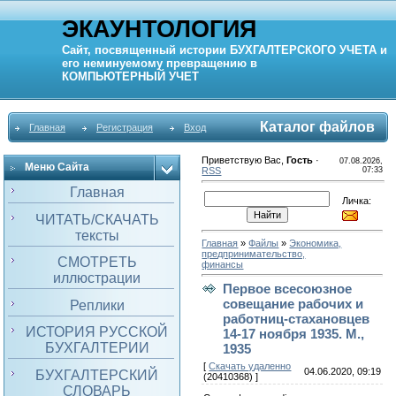
ЭКАУНТОЛОГИЯ
Сайт, посвященный истории
БУХГАЛТЕРСКОГО УЧЕТА
и
его неминуемому превращению в
КОМПЬЮТЕРНЫЙ
УЧЕТ
Каталог файлов
Главная
Регистрация
Вход
Приветствую Вас
,
Гость
·
07.08.2026,
Меню Сайта
RSS
07:33
Главная
Личка:
ЧИТАТЬ/СКАЧАТЬ
тексты
Главная
»
Файлы
»
Экономика,
предпринимательство,
СМОТРЕТЬ
финансы
иллюстрации
Первое всесоюзное
совещание рабочих и
Реплики
работниц-стахановцев
ИСТОРИЯ РУССКОЙ
14-17 ноября 1935. М.,
БУХГАЛТЕРИИ
1935
[
Скачать удаленно
04.06.2020, 09:19
БУХГАЛТЕРСКИЙ
(20410368) ]
СЛОВАРЬ