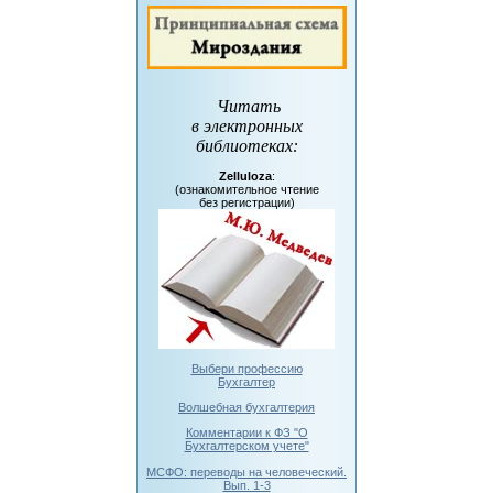
Читать
в электронных
библиотеках
:
Zelluloza
:
(ознакомительное чтение
без регистрации)
Выбери профессию
Бухгалтер
Волшебная бухгалтерия
Комментарии к ФЗ "О
Бухгалтерском учете"
МСФО: переводы на человеческий.
Вып. 1-3