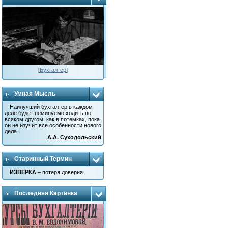
[
Бухгалтер
]
Умная Мысль
Наилучший бухгалтер в каждом
деле будет неминуемо ходить во
всяком другом, как в потемках, пока
он не изучит все особенности нового
дела.
А.А. Суходольский
Старинный Термин
ИЗВЕРКА
– потеря доверия.
Последняя Картинка