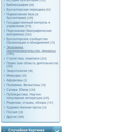
История бухгалтерии
[122]
Библиография
[69]
Бухгалтерская периодика
[62]
Нормативная база (в
бухгалтерии)
[195]
Государственный контроль и
управление
[579]
Персоналии (биографические
материалы)
[342]
Бухгалтерское сообщество.
Организации и объединения
[70]
Экономика,
предпринимательство, финансы
[2385]
Статистика, переписи
[324]
Право (как область деятельности)
[169]
Экаунтология
[36]
Мемуары
[35]
Афоризмы
[3]
Полемика. Фельетоны
[78]
Сатира. Юмор
[150]
Публицистика. Научно-
популярная литература
[435]
Рецензии, отзывы, обзоры
[747]
Художественная проза
[14]
Поэзия
[18]
Другое
[388]
Случайная Картинка