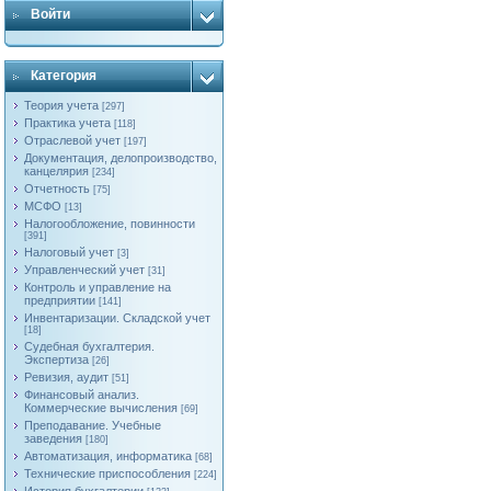
Войти
Категория
Теория учета
[297]
Практика учета
[118]
Отраслевой учет
[197]
Документация, делопроизводство,
канцелярия
[234]
Отчетность
[75]
МСФО
[13]
Налогообложение, повинности
[391]
Налоговый учет
[3]
Управленческий учет
[31]
Контроль и управление на
предприятии
[141]
Инвентаризации. Складской учет
[18]
Судебная бухгалтерия.
Экспертиза
[26]
Ревизия, аудит
[51]
Финансовый анализ.
Коммерческие вычисления
[69]
Преподавание. Учебные
заведения
[180]
Автоматизация, информатика
[68]
Технические приспособления
[224]