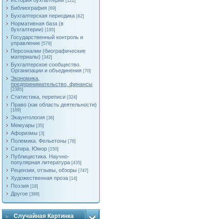
История бухгалтерии
[122]
Библиография
[69]
Бухгалтерская периодика
[62]
Нормативная база (в
бухгалтерии)
[195]
Государственный контроль и
управление
[579]
Персоналии (биографические
материалы)
[342]
Бухгалтерское сообщество.
Организации и объединения
[70]
Экономика,
предпринимательство, финансы
[2385]
Статистика, переписи
[324]
Право (как область деятельности)
[169]
Экаунтология
[36]
Мемуары
[35]
Афоризмы
[3]
Полемика. Фельетоны
[78]
Сатира. Юмор
[150]
Публицистика. Научно-
популярная литература
[435]
Рецензии, отзывы, обзоры
[747]
Художественная проза
[14]
Поэзия
[18]
Другое
[388]
Случайная Картинка