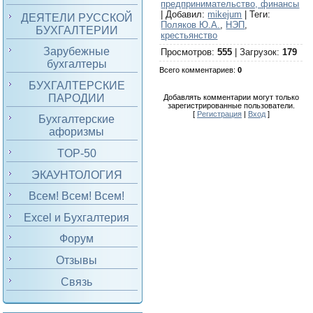
предпринимательство, финансы
|
Добавил
:
mikejum
|
Теги
:
ДЕЯТЕЛИ РУССКОЙ
Поляков Ю.А.
,
НЭП
,
БУХГАЛТЕРИИ
крестьянство
Зарубежные
Просмотров
:
555
|
Загрузок
:
179
бухгалтеры
Всего комментариев
:
0
БУХГАЛТЕРСКИЕ
ПАРОДИИ
Добавлять комментарии могут только
зарегистрированные пользователи.
[
Регистрация
|
Вход
]
Бухгалтерские
афоризмы
TOP-50
ЭКАУНТОЛОГИЯ
Всем! Всем! Всем!
Excel и Бухгалтерия
Форум
Отзывы
Связь