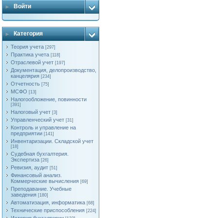
Войти
Категория
Теория учета
[297]
Практика учета
[118]
Отраслевой учет
[197]
Документация, делопроизводство,
канцелярия
[234]
Отчетность
[75]
МСФО
[13]
Налогообложение, повинности
[391]
Налоговый учет
[3]
Управленческий учет
[31]
Контроль и управление на
предприятии
[141]
Инвентаризации. Складской учет
[18]
Судебная бухгалтерия.
Экспертиза
[26]
Ревизия, аудит
[51]
Финансовый анализ.
Коммерческие вычисления
[69]
Преподавание. Учебные
заведения
[180]
Автоматизация, информатика
[68]
Технические приспособления
[224]