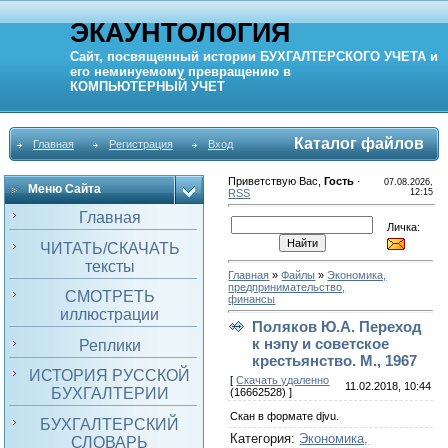
ЭКАУНТОЛОГИЯ
Сайт, посвященный истории
БУХГАЛТЕРСКОГО УЧЕТА
и
его неминуемому превращению в
КОМПЬЮТЕРНЫЙ
УЧЕТ
Каталог файлов
Главная
Регистрация
Вход
Приветствую Вас
,
Гость
·
07.08.2026,
Меню Сайта
RSS
12:15
Главная
Личка:
ЧИТАТЬ/СКАЧАТЬ
тексты
Главная
»
Файлы
»
Экономика,
предпринимательство,
СМОТРЕТЬ
финансы
иллюстрации
Поляков Ю.А. Переход
к нэпу и советское
Реплики
крестьянство. М., 1967
ИСТОРИЯ РУССКОЙ
[
Скачать удаленно
11.02.2018, 10:44
БУХГАЛТЕРИИ
(16662528) ]
Скан в формате djvu.
БУХГАЛТЕРСКИЙ
Категория
:
Экономика,
СЛОВАРЬ