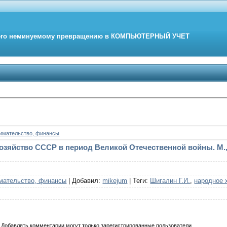
его неминуемому превращению в
КОМПЬЮТЕРНЫЙ
УЧЕТ
нимательство, финансы
озяйство СССР в период Великой Отечественной войны. М.,
мательство, финансы
|
Добавил
:
mikejum
|
Теги
:
Шигалин Г.И.
,
народное 
Добавлять комментарии могут только зарегистрированные пользователи.