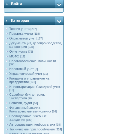
Войти
Категория
Теория учета
[297]
Практика учета
[118]
Отраслевой учет
[197]
Документация, делопроизводство,
канцелярия
[234]
Отчетность
[75]
МСФО
[13]
Налогообложение, повинности
[391]
Налоговый учет
[3]
Управленческий учет
[31]
Контроль и управление на
предприятии
[141]
Инвентаризации. Складской учет
[18]
Судебная бухгалтерия.
Экспертиза
[26]
Ревизия, аудит
[51]
Финансовый анализ.
Коммерческие вычисления
[69]
Преподавание. Учебные
заведения
[180]
Автоматизация, информатика
[68]
Технические приспособления
[224]