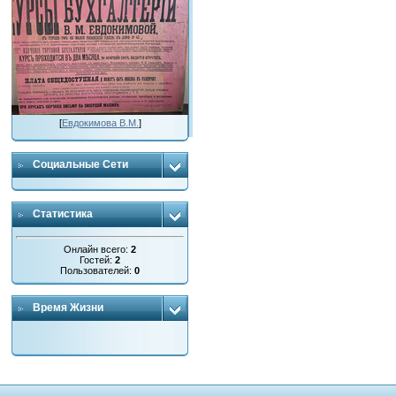
[
Евдокимова В.М.
]
Социальные Сети
Статистика
Онлайн всего:
2
Гостей:
2
Пользователей:
0
Время Жизни