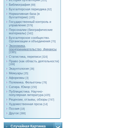
История бухгалтерии
[122]
Библиография
[69]
Бухгалтерская периодика
[62]
Нормативная база (в
бухгалтерии)
[195]
Государственный контроль и
управление
[579]
Персоналии (биографические
материалы)
[342]
Бухгалтерское сообщество.
Организации и объединения
[70]
Экономика,
предпринимательство, финансы
[2385]
Статистика, переписи
[324]
Право (как область деятельности)
[169]
Экаунтология
[36]
Мемуары
[35]
Афоризмы
[3]
Полемика. Фельетоны
[78]
Сатира. Юмор
[150]
Публицистика. Научно-
популярная литература
[435]
Рецензии, отзывы, обзоры
[747]
Художественная проза
[14]
Поэзия
[18]
Другое
[388]
Случайная Картинка