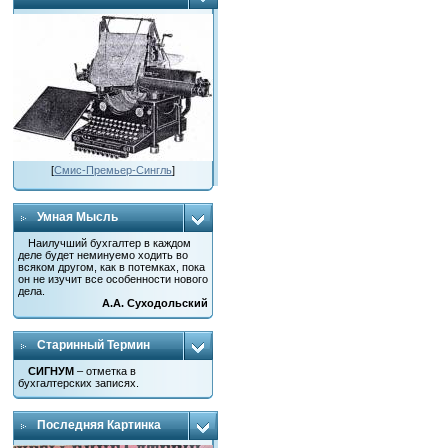
[
Смис-Премьер-Сингль
]
Умная Мысль
Наилучший бухгалтер в каждом
деле будет неминуемо ходить во
всяком другом, как в потемках, пока
он не изучит все особенности нового
дела.
А.А. Суходольский
Старинный Термин
СИГНУМ
– отметка в
бухгалтерских записях.
Последняя Картинка