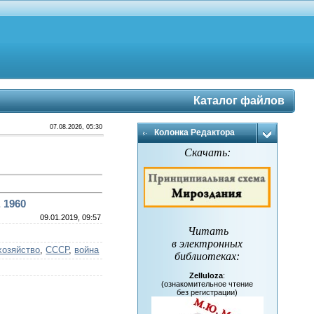
Каталог файлов
07.08.2026, 05:30
Колонка Редактора
Скачать:
 1960
09.01.2019, 09:57
Читать
в электронных
хозяйство
,
СССР
,
война
библиотеках
:
Zelluloza
:
(ознакомительное чтение
без регистрации)