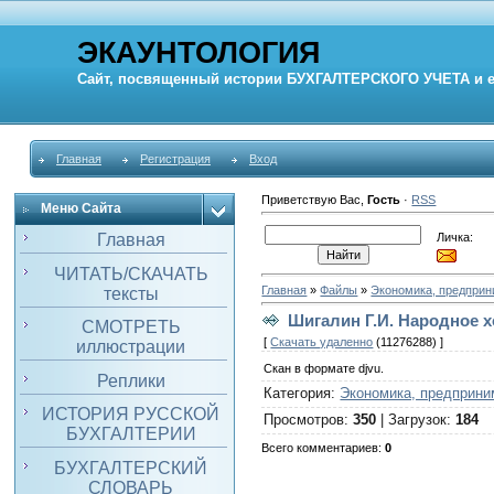
ЭКАУНТОЛОГИЯ
Сайт, посвященный истории
БУХГАЛТЕРСКОГО УЧЕТА
и 
Главная
Регистрация
Вход
Приветствую Вас
,
Гость
·
RSS
Меню Сайта
Личка:
Главная
ЧИТАТЬ/СКАЧАТЬ
Главная
»
Файлы
»
Экономика, предпри
тексты
Шигалин Г.И. Народное х
СМОТРЕТЬ
[
Скачать удаленно
(11276288) ]
иллюстрации
Скан в формате djvu.
Реплики
Категория
:
Экономика, предприни
ИСТОРИЯ РУССКОЙ
Просмотров
:
350
|
Загрузок
:
184
БУХГАЛТЕРИИ
Всего комментариев
:
0
БУХГАЛТЕРСКИЙ
СЛОВАРЬ