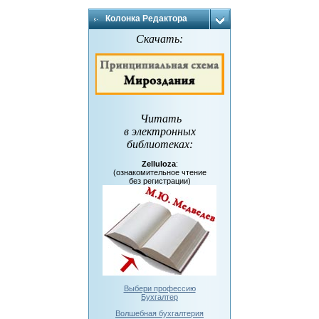
Колонка Редактора
Скачать:
Читать
в электронных
библиотеках
:
Zelluloza
:
(ознакомительное чтение
без регистрации)
Выбери профессию
Бухгалтер
Волшебная бухгалтерия