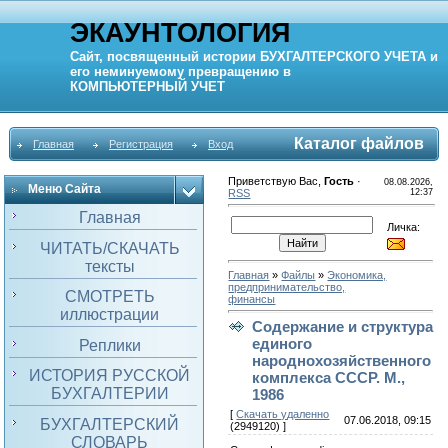
ЭКАУНТОЛОГИЯ
Сайт, посвященный истории
БУХГАЛТЕРСКОГО УЧЕТА
и
его неминуемому превращению в
КОМПЬЮТЕРНЫЙ
УЧЕТ
Каталог файлов
Главная
Регистрация
Вход
Приветствую Вас
,
Гость
·
08.08.2026,
Меню Сайта
RSS
12:37
Главная
Личка:
ЧИТАТЬ/СКАЧАТЬ
тексты
Главная
»
Файлы
»
Экономика,
предпринимательство,
СМОТРЕТЬ
финансы
иллюстрации
Содержание и структура
единого
Реплики
народнохозяйственного
ИСТОРИЯ РУССКОЙ
комплекса СССР. М.,
БУХГАЛТЕРИИ
1986
[
Скачать удаленно
07.06.2018, 09:15
БУХГАЛТЕРСКИЙ
(2949120) ]
СЛОВАРЬ