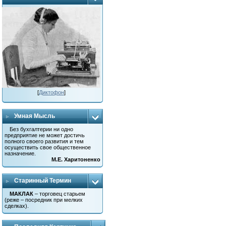
[
Диктофон
]
Умная Мысль
Без бухгалтерии ни одно
предприятие не может достичь
полного своего развития и тем
осуществить свое общественное
назначение.
М.Е. Харитоненко
Старинный Термин
МАКЛАК
– торговец старьем
(реже – посредник при мелких
сделках).