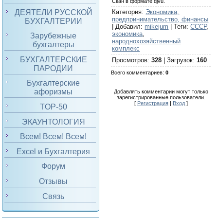
Скан в формате djvu.
ДЕЯТЕЛИ РУССКОЙ
Категория
:
Экономика,
предпринимательство, финансы
БУХГАЛТЕРИИ
|
Добавил
:
mikejum
|
Теги
:
СССР
,
экономика
,
Зарубежные
народнохозяйственный
бухгалтеры
комплекс
БУХГАЛТЕРСКИЕ
Просмотров
:
328
|
Загрузок
:
160
ПАРОДИИ
Всего комментариев
:
0
Бухгалтерские
афоризмы
Добавлять комментарии могут только
зарегистрированные пользователи.
[
Регистрация
|
Вход
]
TOP-50
ЭКАУНТОЛОГИЯ
Всем! Всем! Всем!
Excel и Бухгалтерия
Форум
Отзывы
Связь