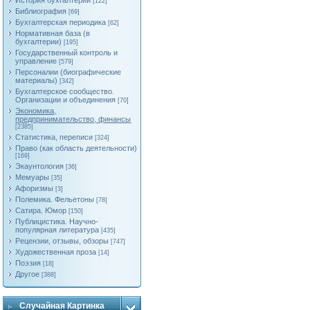
История бухгалтерии
[122]
Библиография
[69]
Бухгалтерская периодика
[62]
Нормативная база (в
бухгалтерии)
[195]
Государственный контроль и
управление
[579]
Персоналии (биографические
материалы)
[342]
Бухгалтерское сообщество.
Организации и объединения
[70]
Экономика,
предпринимательство, финансы
[2385]
Статистика, переписи
[324]
Право (как область деятельности)
[169]
Экаунтология
[36]
Мемуары
[35]
Афоризмы
[3]
Полемика. Фельетоны
[78]
Сатира. Юмор
[150]
Публицистика. Научно-
популярная литература
[435]
Рецензии, отзывы, обзоры
[747]
Художественная проза
[14]
Поэзия
[18]
Другое
[388]
Случайная Картинка