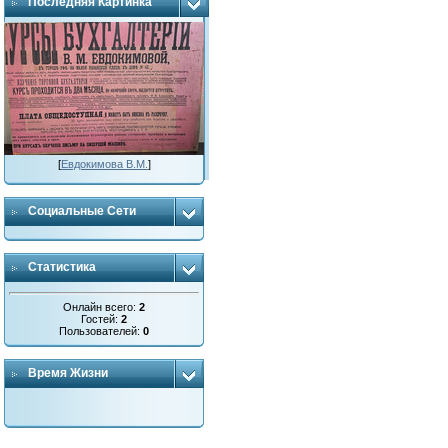
Последняя Картинка
[
Евдокимова В.М.
]
Социальные Сети
Статистика
Онлайн всего:
2
Гостей:
2
Пользователей:
0
Время Жизни