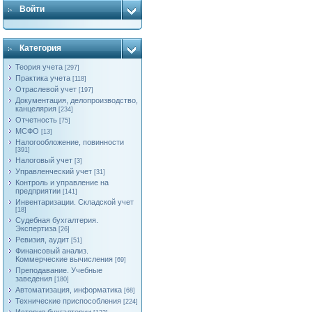
Войти
Категория
Теория учета
[297]
Практика учета
[118]
Отраслевой учет
[197]
Документация, делопроизводство,
канцелярия
[234]
Отчетность
[75]
МСФО
[13]
Налогообложение, повинности
[391]
Налоговый учет
[3]
Управленческий учет
[31]
Контроль и управление на
предприятии
[141]
Инвентаризации. Складской учет
[18]
Судебная бухгалтерия.
Экспертиза
[26]
Ревизия, аудит
[51]
Финансовый анализ.
Коммерческие вычисления
[69]
Преподавание. Учебные
заведения
[180]
Автоматизация, информатика
[68]
Технические приспособления
[224]