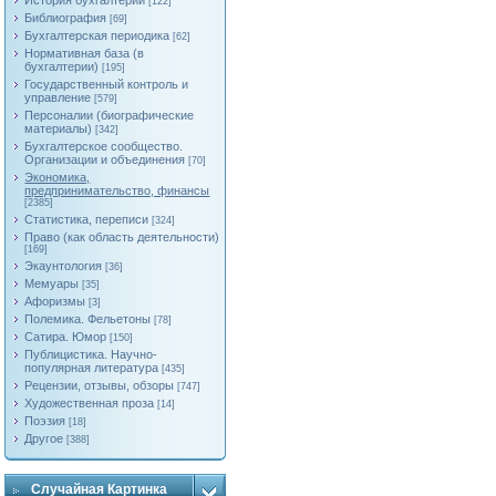
История бухгалтерии
[122]
Библиография
[69]
Бухгалтерская периодика
[62]
Нормативная база (в
бухгалтерии)
[195]
Государственный контроль и
управление
[579]
Персоналии (биографические
материалы)
[342]
Бухгалтерское сообщество.
Организации и объединения
[70]
Экономика,
предпринимательство, финансы
[2385]
Статистика, переписи
[324]
Право (как область деятельности)
[169]
Экаунтология
[36]
Мемуары
[35]
Афоризмы
[3]
Полемика. Фельетоны
[78]
Сатира. Юмор
[150]
Публицистика. Научно-
популярная литература
[435]
Рецензии, отзывы, обзоры
[747]
Художественная проза
[14]
Поэзия
[18]
Другое
[388]
Случайная Картинка