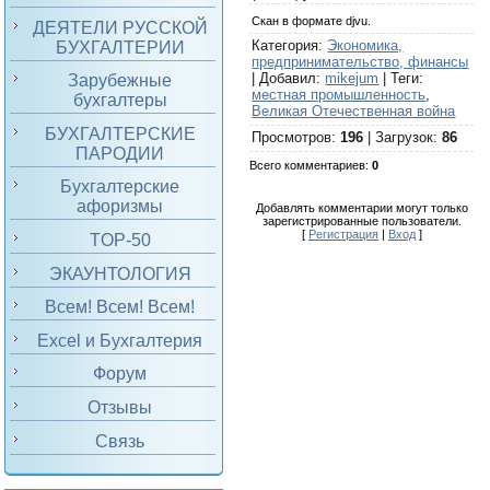
Скан в формате djvu.
ДЕЯТЕЛИ РУССКОЙ
Категория
:
Экономика,
БУХГАЛТЕРИИ
предпринимательство, финансы
|
Добавил
:
mikejum
|
Теги
:
Зарубежные
местная промышленность
,
бухгалтеры
Великая Отечественная война
БУХГАЛТЕРСКИЕ
Просмотров
:
196
|
Загрузок
:
86
ПАРОДИИ
Всего комментариев
:
0
Бухгалтерские
афоризмы
Добавлять комментарии могут только
зарегистрированные пользователи.
[
Регистрация
|
Вход
]
TOP-50
ЭКАУНТОЛОГИЯ
Всем! Всем! Всем!
Excel и Бухгалтерия
Форум
Отзывы
Связь