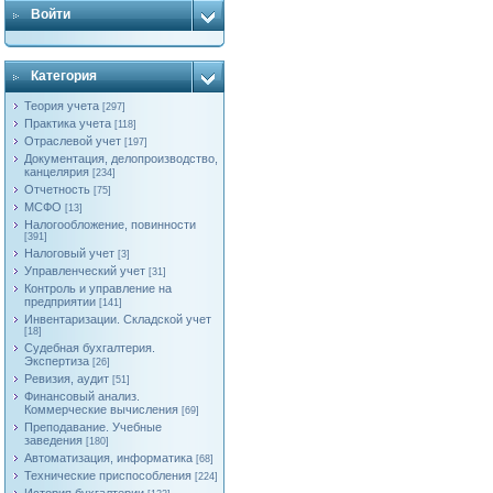
Войти
Категория
Теория учета
[297]
Практика учета
[118]
Отраслевой учет
[197]
Документация, делопроизводство,
канцелярия
[234]
Отчетность
[75]
МСФО
[13]
Налогообложение, повинности
[391]
Налоговый учет
[3]
Управленческий учет
[31]
Контроль и управление на
предприятии
[141]
Инвентаризации. Складской учет
[18]
Судебная бухгалтерия.
Экспертиза
[26]
Ревизия, аудит
[51]
Финансовый анализ.
Коммерческие вычисления
[69]
Преподавание. Учебные
заведения
[180]
Автоматизация, информатика
[68]
Технические приспособления
[224]