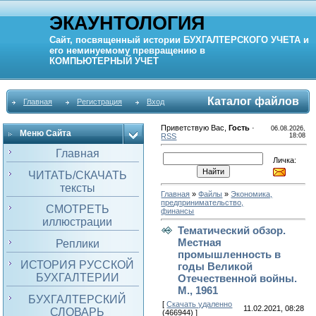
ЭКАУНТОЛОГИЯ
Сайт, посвященный истории
БУХГАЛТЕРСКОГО УЧЕТА
и
его неминуемому превращению в
КОМПЬЮТЕРНЫЙ
УЧЕТ
Каталог файлов
Главная
Регистрация
Вход
Приветствую Вас
,
Гость
·
06.08.2026,
Меню Сайта
RSS
18:08
Главная
Личка:
ЧИТАТЬ/СКАЧАТЬ
тексты
Главная
»
Файлы
»
Экономика,
предпринимательство,
СМОТРЕТЬ
финансы
иллюстрации
Тематический обзор.
Местная
Реплики
промышленность в
ИСТОРИЯ РУССКОЙ
годы Великой
БУХГАЛТЕРИИ
Отечественной войны.
М., 1961
БУХГАЛТЕРСКИЙ
[
Скачать удаленно
11.02.2021, 08:28
СЛОВАРЬ
(466944) ]