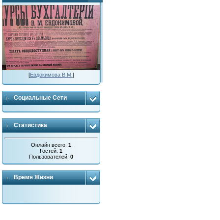
[
Евдокимова В.М.
]
Социальные Сети
Статистика
Онлайн всего:
1
Гостей:
1
Пользователей:
0
Время Жизни