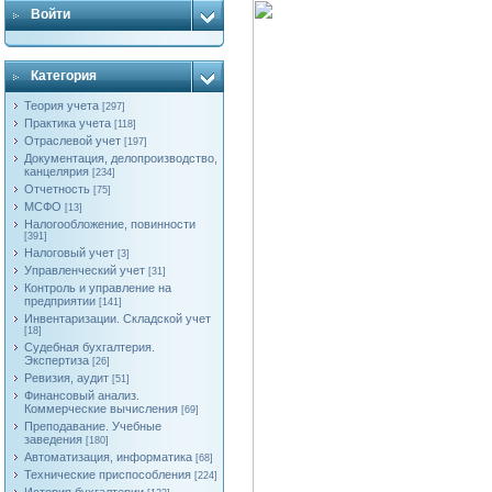
Войти
Категория
Теория учета
[297]
Практика учета
[118]
Отраслевой учет
[197]
Документация, делопроизводство,
канцелярия
[234]
Отчетность
[75]
МСФО
[13]
Налогообложение, повинности
[391]
Налоговый учет
[3]
Управленческий учет
[31]
Контроль и управление на
предприятии
[141]
Инвентаризации. Складской учет
[18]
Судебная бухгалтерия.
Экспертиза
[26]
Ревизия, аудит
[51]
Финансовый анализ.
Коммерческие вычисления
[69]
Преподавание. Учебные
заведения
[180]
Автоматизация, информатика
[68]
Технические приспособления
[224]