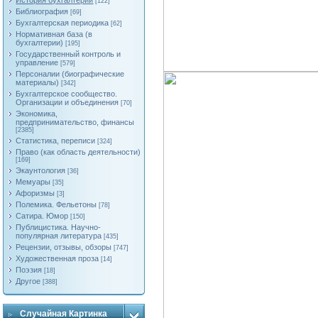
История бухгалтерии
[122]
Библиография
[69]
Бухгалтерская периодика
[62]
Нормативная база (в
бухгалтерии)
[195]
Государственный контроль и
управление
[579]
Персоналии (биографические
материалы)
[342]
Бухгалтерское сообщество.
Организации и объединения
[70]
Экономика,
предпринимательство, финансы
[2385]
Статистика, переписи
[324]
Право (как область деятельности)
[169]
Экаунтология
[36]
Мемуары
[35]
Афоризмы
[3]
Полемика. Фельетоны
[78]
Сатира. Юмор
[150]
Публицистика. Научно-
популярная литература
[435]
Рецензии, отзывы, обзоры
[747]
Художественная проза
[14]
Поэзия
[18]
Другое
[388]
Случайная Картинка