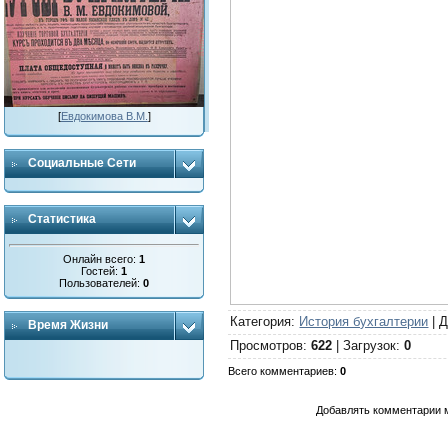
[
Евдокимова В.М.
]
Социальные Сети
Статистика
Онлайн всего:
1
Гостей:
1
Пользователей:
0
Категория
:
История бухгалтерии
|
Д
Время Жизни
Просмотров
:
622
|
Загрузок
:
0
Всего комментариев
:
0
Добавлять комментарии м