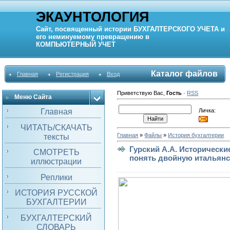
ЭКАУНТОЛОГИЯ
Сайт, посвященный истории
БУХГАЛТЕРСКОГО УЧЕТА
и
его неминуемому превращению в
КОМПЬЮТЕРНЫЙ
УЧЕТ
Каталог файлов
Главная
Регистрация
Вход
Приветствую Вас
,
Гость
·
RSS
Меню Сайта
Личка:
Главная
ЧИТАТЬ/СКАЧАТЬ
Главная
»
Файлы
»
История бухгалтерии
тексты
Гурский А.А. Исторически
СМОТРЕТЬ
понять двойную итальянск
иллюстрации
Реплики
ИСТОРИЯ РУССКОЙ
БУХГАЛТЕРИИ
БУХГАЛТЕРСКИЙ
СЛОВАРЬ