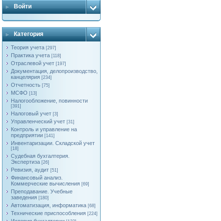
Войти
Категория
Теория учета
[297]
Практика учета
[118]
Отраслевой учет
[197]
Документация, делопроизводство,
канцелярия
[234]
Отчетность
[75]
МСФО
[13]
Налогообложение, повинности
[391]
Налоговый учет
[3]
Управленческий учет
[31]
Контроль и управление на
предприятии
[141]
Инвентаризации. Складской учет
[18]
Судебная бухгалтерия.
Экспертиза
[26]
Ревизия, аудит
[51]
Финансовый анализ.
Коммерческие вычисления
[69]
Преподавание. Учебные
заведения
[180]
Автоматизация, информатика
[68]
Технические приспособления
[224]