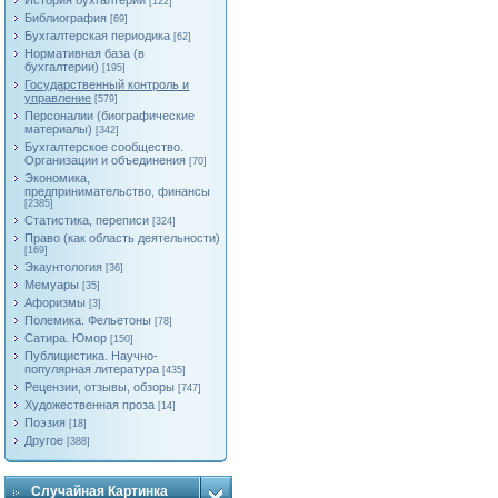
История бухгалтерии
[122]
Библиография
[69]
Бухгалтерская периодика
[62]
Нормативная база (в
бухгалтерии)
[195]
Государственный контроль и
управление
[579]
Персоналии (биографические
материалы)
[342]
Бухгалтерское сообщество.
Организации и объединения
[70]
Экономика,
предпринимательство, финансы
[2385]
Статистика, переписи
[324]
Право (как область деятельности)
[169]
Экаунтология
[36]
Мемуары
[35]
Афоризмы
[3]
Полемика. Фельетоны
[78]
Сатира. Юмор
[150]
Публицистика. Научно-
популярная литература
[435]
Рецензии, отзывы, обзоры
[747]
Художественная проза
[14]
Поэзия
[18]
Другое
[388]
Случайная Картинка