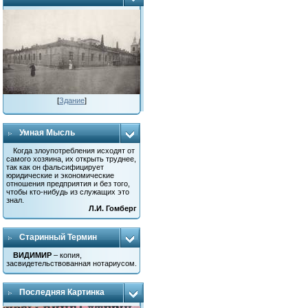
[
Здание
]
Умная Мысль
Когда злоупотребления исходят от
самого хозяина, их открыть труднее,
так как он фальсифицирует
юридические и экономические
отношения предприятия и без того,
чтобы кто-нибудь из служащих это
знал.
Л.И. Гомберг
Старинный Термин
ВИДИМИР
– копия,
засвидетельствованная нотариусом.
Последняя Картинка