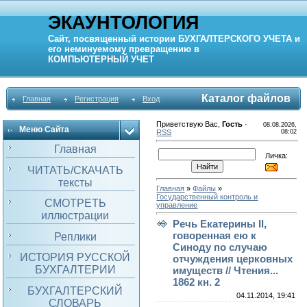
ЭКАУНТОЛОГИЯ
Сайт, посвященный истории
БУХГАЛТЕРСКОГО УЧЕТА
и
его неминуемому превращению в
КОМПЬЮТЕРНЫЙ
УЧЕТ
Каталог файлов
Главная
Регистрация
Вход
Приветствую Вас
,
Гость
·
08.08.2026,
Меню Сайта
RSS
08:02
Главная
Личка:
ЧИТАТЬ/СКАЧАТЬ
тексты
Главная
»
Файлы
»
Государственный контроль и
СМОТРЕТЬ
управление
иллюстрации
Речь Екатерины II,
говоренная ею к
Реплики
Синоду по случаю
ИСТОРИЯ РУССКОЙ
отчуждения церковных
БУХГАЛТЕРИИ
имуществ // Чтения...
1862 кн. 2
БУХГАЛТЕРСКИЙ
04.11.2014, 19:41
СЛОВАРЬ