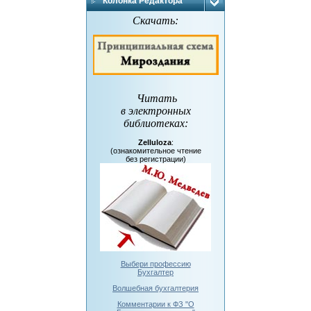
Колонка Редактора
Скачать:
Читать
в электронных
библиотеках
:
Zelluloza
:
(ознакомительное чтение
без регистрации)
Выбери профессию
Бухгалтер
Волшебная бухгалтерия
Комментарии к ФЗ "О