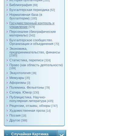
История бухгалтерии
[122]
Библиография
[69]
Бухгалтерская периодика
[62]
Нормативная база (в
бухгалтерии)
[195]
Государственный контроль и
управление
[579]
Персоналии (биографические
материалы)
[342]
Бухгалтерское сообщество.
Организации и объединения
[70]
Экономика,
предпринимательство, финансы
[2385]
Статистика, переписи
[324]
Право (как область деятельности)
[169]
Экаунтология
[36]
Мемуары
[35]
Афоризмы
[3]
Полемика. Фельетоны
[78]
Сатира. Юмор
[150]
Публицистика. Научно-
популярная литература
[435]
Рецензии, отзывы, обзоры
[747]
Художественная проза
[14]
Поэзия
[18]
Другое
[388]
Случайная Картинка