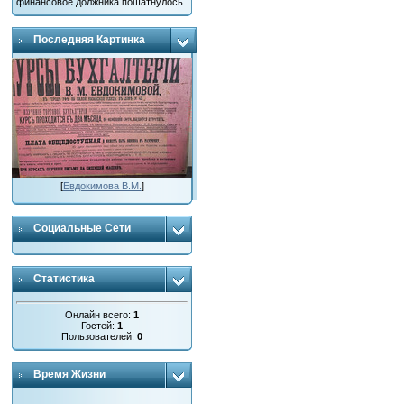
финансовое должника пошатнулось.
Последняя Картинка
[
Евдокимова В.М.
]
Социальные Сети
Статистика
Онлайн всего:
1
Гостей:
1
Пользователей:
0
Время Жизни