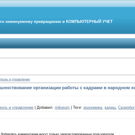
его неминуемому превращению в
КОМПЬЮТЕРНЫЙ
УЧЕТ
троль и управление
шенствование организации работы с кадрами в народном хоз
роль и управление
|
Добавил
:
mikejum
|
Теги
:
экономика
,
кадры
,
Скоробог
Добавлять комментарии могут только зарегистрированные пользователи.