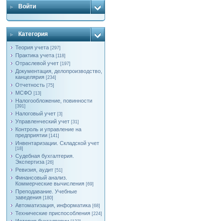
Войти
Категория
Теория учета
[297]
Практика учета
[118]
Отраслевой учет
[197]
Документация, делопроизводство,
канцелярия
[234]
Отчетность
[75]
МСФО
[13]
Налогообложение, повинности
[391]
Налоговый учет
[3]
Управленческий учет
[31]
Контроль и управление на
предприятии
[141]
Инвентаризации. Складской учет
[18]
Судебная бухгалтерия.
Экспертиза
[26]
Ревизия, аудит
[51]
Финансовый анализ.
Коммерческие вычисления
[69]
Преподавание. Учебные
заведения
[180]
Автоматизация, информатика
[68]
Технические приспособления
[224]