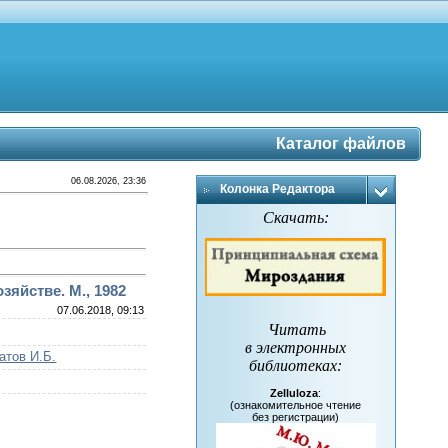
Каталог файлов
06.08.2026, 23:36
Колонка Редактора
Скачать:
яйстве. М., 1982
07.06.2018, 09:13
Читать
в электронных
атов И.Б.
библиотеках
:
Zelluloza
:
(ознакомительное чтение
без регистрации)