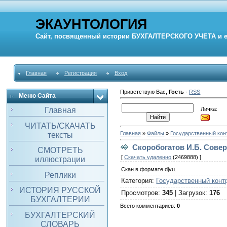
ЭКАУНТОЛОГИЯ
Сайт, посвященный истории
БУХГАЛТЕРСКОГО УЧЕТА
и 
Главная
Регистрация
Вход
Приветствую Вас
,
Гость
·
RSS
Меню Сайта
Личка:
Главная
ЧИТАТЬ/СКАЧАТЬ
Главная
»
Файлы
»
Государственный кон
тексты
Скоробогатов И.Б. Совер
СМОТРЕТЬ
[
Скачать удаленно
(2469888) ]
иллюстрации
Скан в формате djvu.
Реплики
Категория
:
Государственный конт
ИСТОРИЯ РУССКОЙ
Просмотров
:
345
|
Загрузок
:
176
БУХГАЛТЕРИИ
Всего комментариев
:
0
БУХГАЛТЕРСКИЙ
СЛОВАРЬ