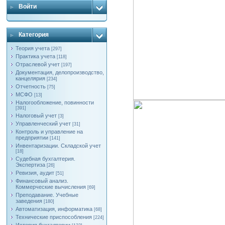
Войти
Категория
Теория учета
[297]
Практика учета
[118]
Отраслевой учет
[197]
Документация, делопроизводство,
канцелярия
[234]
Отчетность
[75]
МСФО
[13]
Налогообложение, повинности
[391]
Налоговый учет
[3]
Управленческий учет
[31]
Контроль и управление на
предприятии
[141]
Инвентаризации. Складской учет
[18]
Судебная бухгалтерия.
Экспертиза
[26]
Ревизия, аудит
[51]
Финансовый анализ.
Коммерческие вычисления
[69]
Преподавание. Учебные
заведения
[180]
Автоматизация, информатика
[68]
Технические приспособления
[224]