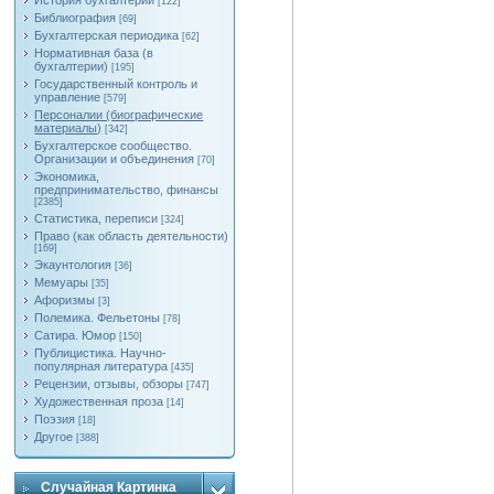
История бухгалтерии
[122]
Библиография
[69]
Бухгалтерская периодика
[62]
Нормативная база (в
бухгалтерии)
[195]
Государственный контроль и
управление
[579]
Персоналии (биографические
материалы)
[342]
Бухгалтерское сообщество.
Организации и объединения
[70]
Экономика,
предпринимательство, финансы
[2385]
Статистика, переписи
[324]
Право (как область деятельности)
[169]
Экаунтология
[36]
Мемуары
[35]
Афоризмы
[3]
Полемика. Фельетоны
[78]
Сатира. Юмор
[150]
Публицистика. Научно-
популярная литература
[435]
Рецензии, отзывы, обзоры
[747]
Художественная проза
[14]
Поэзия
[18]
Другое
[388]
Случайная Картинка