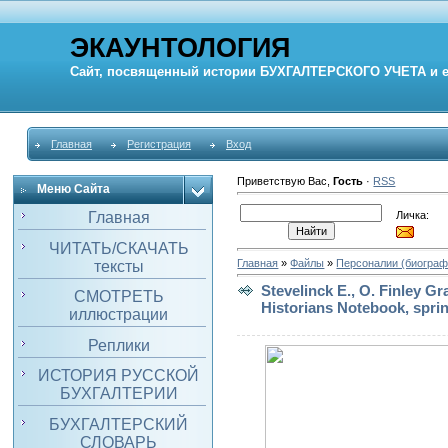
ЭКАУНТОЛОГИЯ
Сайт, посвященный истории
БУХГАЛТЕРСКОГО УЧЕТА
и 
Главная
Регистрация
Вход
Приветствую Вас
,
Гость
·
RSS
Меню Сайта
Личка:
Главная
ЧИТАТЬ/СКАЧАТЬ
Главная
»
Файлы
»
Персоналии (биограф
тексты
Stevelinck E., O. Finley G
СМОТРЕТЬ
Historians Notebook, spri
иллюстрации
Реплики
ИСТОРИЯ РУССКОЙ
БУХГАЛТЕРИИ
БУХГАЛТЕРСКИЙ
СЛОВАРЬ