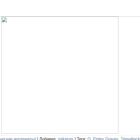
ческие материалы)
|
Добавил
:
mikejum
|
Теги
:
O. Finley Graves
,
Stevelinck