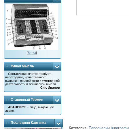
[
Вятка
]
Умная Мысль
Составление счетов требует,
необходимо, нравственного
развития, способности к умственной
деятельности и логической мысли.
С.Ф. Иванов
Старинный Термин
АВАНСИСТ
– лицо, выдающее
аванс.
Последняя Картинка
Категория
:
Персоналии (биографи