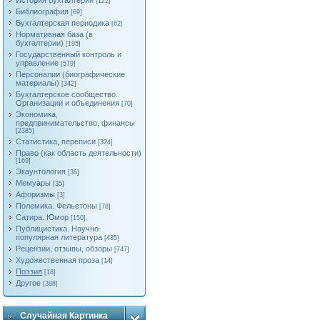
История бухгалтерии
[122]
Библиография
[69]
Бухгалтерская периодика
[62]
Нормативная база (в
бухгалтерии)
[195]
Государственный контроль и
управление
[579]
Персоналии (биографические
материалы)
[342]
Бухгалтерское сообщество.
Организации и объединения
[70]
Экономика,
предпринимательство, финансы
[2385]
Статистика, переписи
[324]
Право (как область деятельности)
[169]
Экаунтология
[36]
Мемуары
[35]
Афоризмы
[3]
Полемика. Фельетоны
[78]
Сатира. Юмор
[150]
Публицистика. Научно-
популярная литература
[435]
Рецензии, отзывы, обзоры
[747]
Художественная проза
[14]
Поэзия
[18]
Другое
[388]
Случайная Картинка