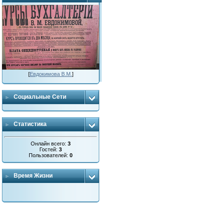
[
Евдокимова В.М.
]
Социальные Сети
Статистика
Онлайн всего:
3
Гостей:
3
Пользователей:
0
Время Жизни