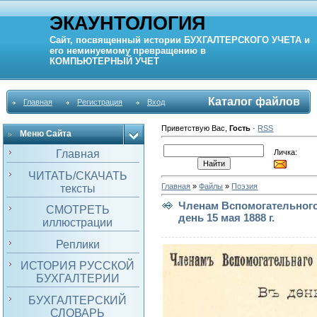
ЭКАУНТОЛОГИЯ
Сайт, посвященный истории
БУХГАЛТЕРСКОГО УЧЕТА
и
его неминуемому превращению в
КОМПЬЮТЕРНЫЙ
УЧЕТ
Каталог файлов
Главная
Регистрация
Вход
Приветствую Вас
,
Гость
·
RSS
Меню Сайта
Личка:
Главная
ЧИТАТЬ/СКАЧАТЬ
Главная
»
Файлы
»
Поэзия
тексты
Членам Вспомогательного
СМОТРЕТЬ
день 15 мая 1888 г.
иллюстрации
Реплики
ИСТОРИЯ РУССКОЙ
БУХГАЛТЕРИИ
БУХГАЛТЕРСКИЙ
СЛОВАРЬ