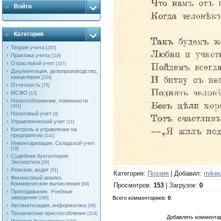
Войти
Категория
Теория учета
[297]
Практика учета
[118]
Отраслевой учет
[197]
Документация, делопроизводство,
канцелярия
[234]
Отчетность
[75]
МСФО
[13]
Налогообложение, повинности
[391]
Налоговый учет
[3]
Управленческий учет
[31]
Контроль и управление на
предприятии
[141]
Инвентаризации. Складской учет
[18]
Судебная бухгалтерия.
Экспертиза
[26]
Ревизия, аудит
[51]
Категория
:
Поэзия
|
Добавил
:
mike
Финансовый анализ.
Коммерческие вычисления
[69]
Просмотров
:
153
|
Загрузок
:
0
Преподавание. Учебные
заведения
Всего комментариев
:
0
[180]
Автоматизация, информатика
[68]
Технические приспособления
[224]
Добавлять комментар