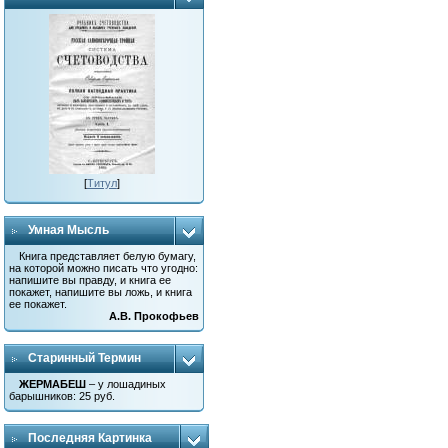
[
Титул
]
Умная Мысль
Книга представляет белую бумагу,
на которой можно писать что угодно:
напишите вы правду, и книга ее
покажет, напишите вы ложь, и книга
ее покажет.
А.В. Прокофьев
Старинный Термин
ЖЕРМАБЕШ
– у лошадиных
барышников: 25 руб.
Последняя Картинка