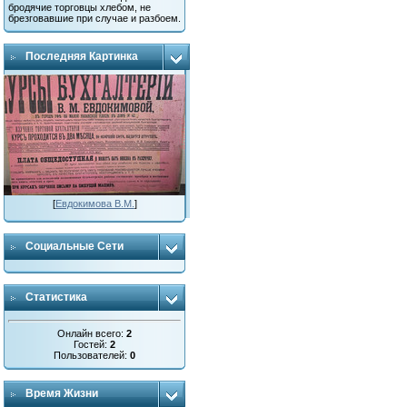
бродячие торговцы хлебом, не
брезговавшие при случае и разбоем.
Последняя Картинка
[
Евдокимова В.М.
]
Социальные Сети
Статистика
Онлайн всего:
2
Гостей:
2
Пользователей:
0
Время Жизни