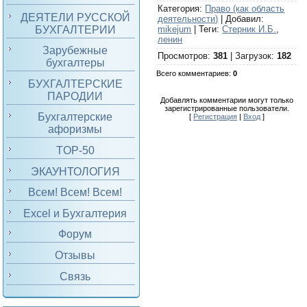
Категория
:
Право (как область
ДЕЯТЕЛИ РУССКОЙ
деятельности)
|
Добавил
:
БУХГАЛТЕРИИ
mikejum
|
Теги
:
Стерник И.Б.
,
ленин
Зарубежные
Просмотров
:
381
|
Загрузок
:
182
бухгалтеры
Всего комментариев
:
0
БУХГАЛТЕРСКИЕ
ПАРОДИИ
Добавлять комментарии могут только
зарегистрированные пользователи.
Бухгалтерские
[
Регистрация
|
Вход
]
афоризмы
TOP-50
ЭКАУНТОЛОГИЯ
Всем! Всем! Всем!
Excel и Бухгалтерия
Форум
Отзывы
Связь