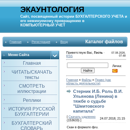
ЭКАУНТОЛОГИЯ
Сайт, посвященный истории
БУХГАЛТЕРСКОГО УЧЕТА
и
его неминуемому превращению в
КОМПЬЮТЕРНЫЙ
УЧЕТ
Каталог файлов
Главная
Регистрация
Вход
Приветствую Вас
,
Гость
·
07.08.2026,
Меню Сайта
RSS
07:48
Главная
Личка:
ЧИТАТЬ/СКАЧАТЬ
тексты
Главная
»
Файлы
»
Право (как
область деятельности)
СМОТРЕТЬ
иллюстрации
Стерник И.Б. Роль В.И.
Ульянова (Ленина) в
Реплики
тяжбе о судьбе
"Шмитовского
ИСТОРИЯ РУССКОЙ
капитала"
БУХГАЛТЕРИИ
[
Скачать удаленно
24.07.2018, 21:15
(153633) ]
БУХГАЛТЕРСКИЙ
Скан в формате djvu.
СЛОВАРЬ