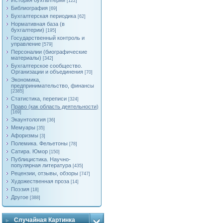
История бухгалтерии
[122]
Библиография
[69]
Бухгалтерская периодика
[62]
Нормативная база (в
бухгалтерии)
[195]
Государственный контроль и
управление
[579]
Персоналии (биографические
материалы)
[342]
Бухгалтерское сообщество.
Организации и объединения
[70]
Экономика,
предпринимательство, финансы
[2385]
Статистика, переписи
[324]
Право (как область деятельности)
[169]
Экаунтология
[36]
Мемуары
[35]
Афоризмы
[3]
Полемика. Фельетоны
[78]
Сатира. Юмор
[150]
Публицистика. Научно-
популярная литература
[435]
Рецензии, отзывы, обзоры
[747]
Художественная проза
[14]
Поэзия
[18]
Другое
[388]
Случайная Картинка