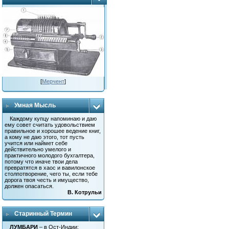
[
Мерчент
]
Умная Мысль
Каждому купцу напоминаю и даю
ему совет считать удовольствием
правильное и хорошее ведение книг,
а кому не даю этого, тот пусть
учится или наймет себе
действительно умелого и
практичного молодого бухгалтера,
потому что иначе твои дела
превратятся в хаос и вавилонское
столпотворение, чего ты, если тебе
дорога твоя честь и имущество,
должен опасаться.
В. Котрульи
Старинный Термин
ЛУМБАРИ
– в Ост-Индии: