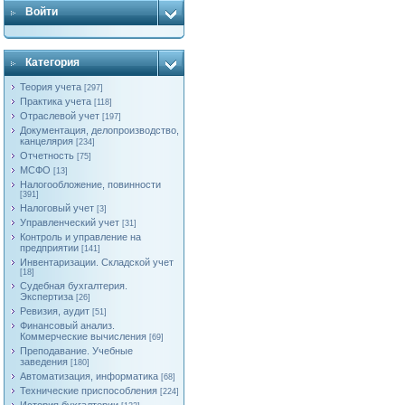
Войти
Категория
Теория учета
[297]
Практика учета
[118]
Отраслевой учет
[197]
Документация, делопроизводство,
канцелярия
[234]
Отчетность
[75]
МСФО
[13]
Налогообложение, повинности
[391]
Налоговый учет
[3]
Управленческий учет
[31]
Контроль и управление на
предприятии
[141]
Инвентаризации. Складской учет
[18]
Судебная бухгалтерия.
Экспертиза
[26]
Ревизия, аудит
[51]
Финансовый анализ.
Коммерческие вычисления
[69]
Преподавание. Учебные
заведения
[180]
Автоматизация, информатика
[68]
Технические приспособления
[224]