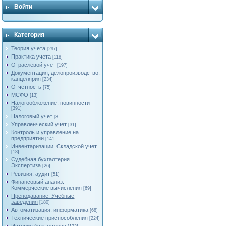
Войти
Категория
Теория учета
[297]
Практика учета
[118]
Отраслевой учет
[197]
Документация, делопроизводство,
канцелярия
[234]
Отчетность
[75]
МСФО
[13]
Налогообложение, повинности
[391]
Налоговый учет
[3]
Управленческий учет
[31]
Контроль и управление на
предприятии
[141]
Инвентаризации. Складской учет
[18]
Судебная бухгалтерия.
Экспертиза
[26]
Ревизия, аудит
[51]
Финансовый анализ.
Коммерческие вычисления
[69]
Преподавание. Учебные
заведения
[180]
Автоматизация, информатика
[68]
Технические приспособления
[224]