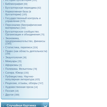
История бухгалтерии
[122]
Библиография
[69]
Бухгалтерская периодика
[62]
Нормативная база (в
бухгалтерии)
[195]
Государственный контроль и
управление
[579]
Персоналии (биографические
материалы)
[342]
Бухгалтерское сообщество.
Организации и объединения
[70]
Экономика,
предпринимательство, финансы
[2385]
Статистика, переписи
[324]
Право (как область деятельности)
[169]
Экаунтология
[36]
Мемуары
[35]
Афоризмы
[3]
Полемика. Фельетоны
[78]
Сатира. Юмор
[150]
Публицистика. Научно-
популярная литература
[435]
Рецензии, отзывы, обзоры
[747]
Художественная проза
[14]
Поэзия
[18]
Другое
[388]
Случайная Картинка