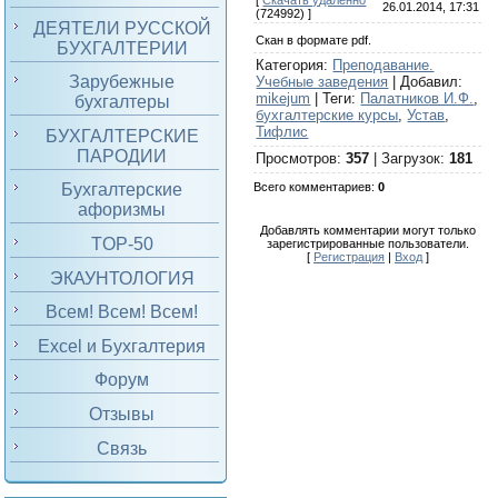
[
Скачать удаленно
26.01.2014, 17:31
(724992) ]
ДЕЯТЕЛИ РУССКОЙ
Скан в формате pdf.
БУХГАЛТЕРИИ
Категория
:
Преподавание.
Зарубежные
Учебные заведения
|
Добавил
:
mikejum
|
Теги
:
Палатников И.Ф.
,
бухгалтеры
бухгалтерские курсы
,
Устав
,
Тифлис
БУХГАЛТЕРСКИЕ
ПАРОДИИ
Просмотров
:
357
|
Загрузок
:
181
Всего комментариев
:
0
Бухгалтерские
афоризмы
Добавлять комментарии могут только
TOP-50
зарегистрированные пользователи.
[
Регистрация
|
Вход
]
ЭКАУНТОЛОГИЯ
Всем! Всем! Всем!
Excel и Бухгалтерия
Форум
Отзывы
Связь