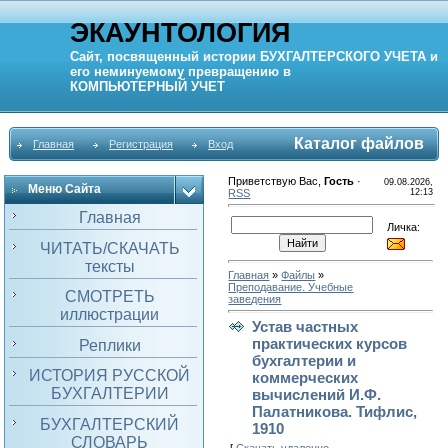
ЭКАУНТОЛОГИЯ
Сайт, посвященный истории
БУХГАЛТЕРСКОГО УЧЕТА
и
его неминуемому превращению в
КОМПЬЮТЕРНЫЙ
УЧЕТ
Каталог файлов
Главная
Регистрация
Вход
Приветствую Вас
,
Гость
·
09.08.2026,
Меню Сайта
RSS
12:13
Главная
Личка:
ЧИТАТЬ/СКАЧАТЬ
тексты
Главная
»
Файлы
»
Преподавание. Учебные
СМОТРЕТЬ
заведения
иллюстрации
Устав частных
практических курсов
Реплики
бухгалтерии и
ИСТОРИЯ РУССКОЙ
коммерческих
БУХГАЛТЕРИИ
вычислений И.Ф.
Палатникова. Тифлис,
БУХГАЛТЕРСКИЙ
1910
СЛОВАРЬ