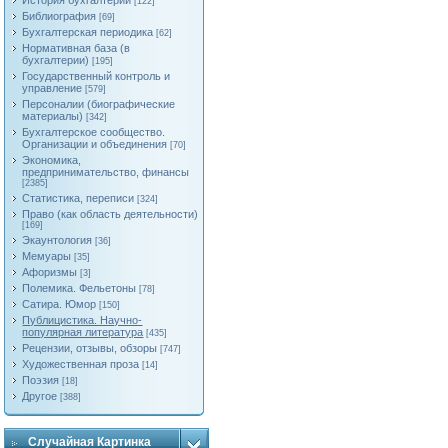
История бухгалтерии
[122]
Библиография
[69]
Бухгалтерская периодика
[62]
Нормативная база (в
бухгалтерии)
[195]
Государственный контроль и
управление
[579]
Персоналии (биографические
материалы)
[342]
Бухгалтерское сообщество.
Организации и объединения
[70]
Экономика,
предпринимательство, финансы
[2385]
Статистика, переписи
[324]
Право (как область деятельности)
[169]
Экаунтология
[36]
Мемуары
[35]
Афоризмы
[3]
Полемика. Фельетоны
[78]
Сатира. Юмор
[150]
Публицистика. Научно-
популярная литература
[435]
Рецензии, отзывы, обзоры
[747]
Художественная проза
[14]
Поэзия
[18]
Другое
[388]
Случайная Картинка