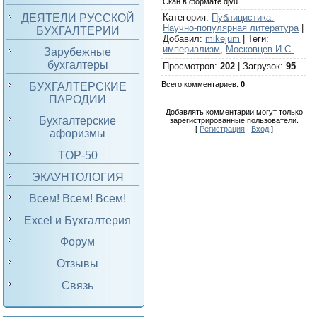
Скан в формате djvu.
ДЕЯТЕЛИ РУССКОЙ
Категория
:
Публицистика.
Научно-популярная литература
|
БУХГАЛТЕРИИ
Добавил
:
mikejum
|
Теги
:
империализм
,
Московцев И.С.
Зарубежные
бухгалтеры
Просмотров
:
202
|
Загрузок
:
95
Всего комментариев
:
0
БУХГАЛТЕРСКИЕ
ПАРОДИИ
Добавлять комментарии могут только
Бухгалтерские
зарегистрированные пользователи.
[
Регистрация
|
Вход
]
афоризмы
TOP-50
ЭКАУНТОЛОГИЯ
Всем! Всем! Всем!
Excel и Бухгалтерия
Форум
Отзывы
Связь