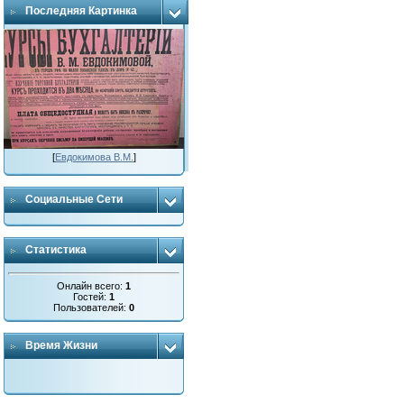
Последняя Картинка
[
Евдокимова В.М.
]
Социальные Сети
Статистика
Онлайн всего:
1
Гостей:
1
Пользователей:
0
Время Жизни