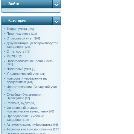
Войти
Категория
Теория учета
[297]
Практика учета
[118]
Отраслевой учет
[197]
Документация, делопроизводство,
канцелярия
[234]
Отчетность
[75]
МСФО
[13]
Налогообложение, повинности
[391]
Налоговый учет
[3]
Управленческий учет
[31]
Контроль и управление на
предприятии
[141]
Инвентаризации. Складской учет
[18]
Судебная бухгалтерия.
Экспертиза
[26]
Ревизия, аудит
[51]
Финансовый анализ.
Коммерческие вычисления
[69]
Преподавание. Учебные
заведения
[180]
Автоматизация, информатика
[68]
Технические приспособления
[224]