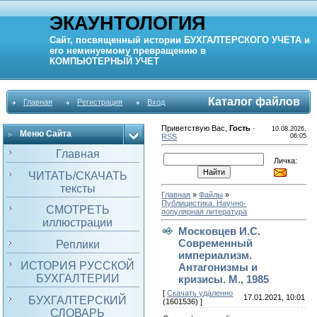
ЭКАУНТОЛОГИЯ
Сайт, посвященный истории
БУХГАЛТЕРСКОГО УЧЕТА
и
его неминуемому превращению в
КОМПЬЮТЕРНЫЙ
УЧЕТ
Каталог файлов
Главная
Регистрация
Вход
Приветствую Вас
,
Гость
·
10.08.2026,
Меню Сайта
RSS
06:05
Главная
Личка:
ЧИТАТЬ/СКАЧАТЬ
тексты
Главная
»
Файлы
»
Публицистика. Научно-
СМОТРЕТЬ
популярная литература
иллюстрации
Московцев И.С.
Современный
Реплики
империализм.
ИСТОРИЯ РУССКОЙ
Антагонизмы и
БУХГАЛТЕРИИ
кризисы. М., 1985
[
Скачать удаленно
17.01.2021, 10:01
БУХГАЛТЕРСКИЙ
(1601536) ]
СЛОВАРЬ