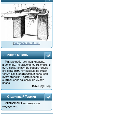
[
Контрольник К80-60
]
Умная Мысль
Тот, кто работает машинально,
шаблонно, не углубляясь мыслями в
суть дела, не изучив основательно
его организм, тот никогда не будет
"опытным в составлении балансов
бухгалтером" и самонадеянно
считать себя таковым не имеет
права.
В.А. Бруннер
Старинный Термин
УТЕНСИЛИЯ
– конторское
имущество.