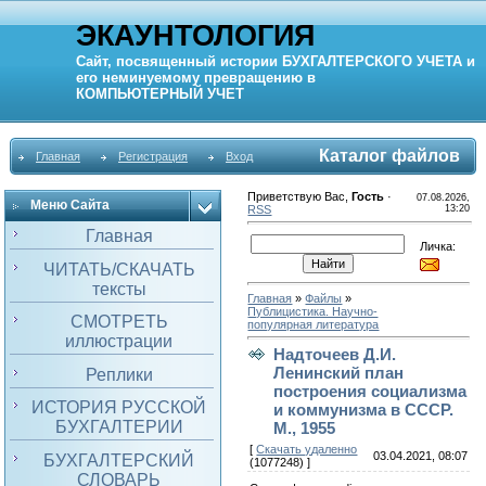
ЭКАУНТОЛОГИЯ
Сайт, посвященный истории
БУХГАЛТЕРСКОГО УЧЕТА
и
его неминуемому превращению в
КОМПЬЮТЕРНЫЙ
УЧЕТ
Каталог файлов
Главная
Регистрация
Вход
Приветствую Вас
,
Гость
·
07.08.2026,
Меню Сайта
RSS
13:20
Главная
Личка:
ЧИТАТЬ/СКАЧАТЬ
тексты
Главная
»
Файлы
»
Публицистика. Научно-
СМОТРЕТЬ
популярная литература
иллюстрации
Надточеев Д.И.
Ленинский план
Реплики
построения социализма
ИСТОРИЯ РУССКОЙ
и коммунизма в СССР.
БУХГАЛТЕРИИ
М., 1955
[
Скачать удаленно
03.04.2021, 08:07
БУХГАЛТЕРСКИЙ
(1077248) ]
СЛОВАРЬ