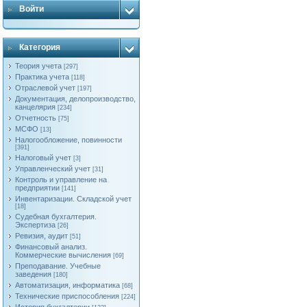
Войти
Категория
Теория учета
[297]
Практика учета
[118]
Отраслевой учет
[197]
Документация, делопроизводство,
канцелярия
[234]
Отчетность
[75]
МСФО
[13]
Налогообложение, повинности
[391]
Налоговый учет
[3]
Управленческий учет
[31]
Контроль и управление на
предприятии
[141]
Инвентаризации. Складской учет
[18]
Судебная бухгалтерия.
Экспертиза
[26]
Ревизия, аудит
[51]
Финансовый анализ.
Коммерческие вычисления
[69]
Преподавание. Учебные
заведения
[180]
Автоматизация, информатика
[68]
Технические приспособления
[224]