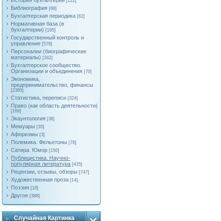
История бухгалтерии
[122]
Библиография
[69]
Бухгалтерская периодика
[62]
Нормативная база (в
бухгалтерии)
[195]
Государственный контроль и
управление
[579]
Персоналии (биографические
материалы)
[342]
Бухгалтерское сообщество.
Организации и объединения
[70]
Экономика,
предпринимательство, финансы
[2385]
Статистика, переписи
[324]
Право (как область деятельности)
[169]
Экаунтология
[36]
Мемуары
[35]
Афоризмы
[3]
Полемика. Фельетоны
[78]
Сатира. Юмор
[150]
Публицистика. Научно-
популярная литература
[435]
Рецензии, отзывы, обзоры
[747]
Художественная проза
[14]
Поэзия
[18]
Другое
[388]
Случайная Картинка