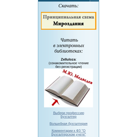
Скачать:
Читать
в электронных
библиотеках
:
Zelluloza
:
(ознакомительное чтение
без регистрации)
Выбери профессию
Бухгалтер
Волшебная бухгалтерия
Комментарии к ФЗ "О
Бухгалтерском учете"