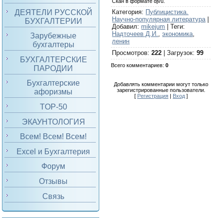
Скан в формате djvu.
ДЕЯТЕЛИ РУССКОЙ
Категория
:
Публицистика.
Научно-популярная литература
|
БУХГАЛТЕРИИ
Добавил
:
mikejum
|
Теги
:
Надточеев Д.И.
,
экономика
,
Зарубежные
ленин
бухгалтеры
Просмотров
:
222
|
Загрузок
:
99
БУХГАЛТЕРСКИЕ
Всего комментариев
:
0
ПАРОДИИ
Бухгалтерские
Добавлять комментарии могут только
зарегистрированные пользователи.
афоризмы
[
Регистрация
|
Вход
]
TOP-50
ЭКАУНТОЛОГИЯ
Всем! Всем! Всем!
Excel и Бухгалтерия
Форум
Отзывы
Связь