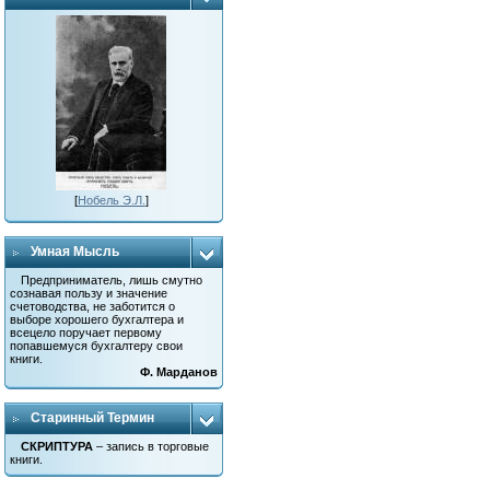
[
Нобель Э.Л.
]
Умная Мысль
Предприниматель, лишь смутно
сознавая пользу и значение
счетоводства, не заботится о
выборе хорошего бухгалтера и
всецело поручает первому
попавшемуся бухгалтеру свои
книги.
Ф. Марданов
Старинный Термин
СКРИПТУРА
– запись в торговые
книги.