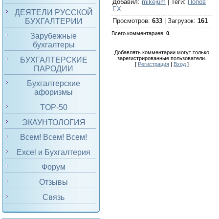
Добавил
:
mikejum
|
Теги
:
Попов
Г.Х.
ДЕЯТЕЛИ РУССКОЙ
БУХГАЛТЕРИИ
Просмотров
:
633
|
Загрузок
:
161
Всего комментариев
:
0
Зарубежные
бухгалтеры
Добавлять комментарии могут только
зарегистрированные пользователи.
БУХГАЛТЕРСКИЕ
[
Регистрация
|
Вход
]
ПАРОДИИ
Бухгалтерские
афоризмы
TOP-50
ЭКАУНТОЛОГИЯ
Всем! Всем! Всем!
Excel и Бухгалтерия
Форум
Отзывы
Связь