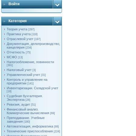
Войти
Категория
Теория учета
[297]
Практика учета
[118]
Отраслевой учет
[197]
Документация, делопроизводство,
канцелярия
[234]
Отчетность
[75]
МСФО
[13]
Налогообложение, повинности
[391]
Налоговый учет
[3]
Управленческий учет
[31]
Контроль и управление на
предприятии
[141]
Инвентаризации. Складской учет
[18]
Судебная бухгалтерия.
Экспертиза
[26]
Ревизия, аудит
[51]
Финансовый анализ.
Коммерческие вычисления
[69]
Преподавание. Учебные
заведения
[180]
Автоматизация, информатика
[68]
Технические приспособления
[224]