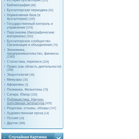
История бухгалтерии
[122]
Библиография
[69]
Бухгалтерская периодика
[62]
Нормативная база (в
бухгалтерии)
[195]
Государственный контроль и
управление
[579]
Персоналии (биографические
материалы)
[342]
Бухгалтерское сообщество.
Организации и объединения
[70]
Экономика,
предпринимательство, финансы
[2385]
Статистика, переписи
[324]
Право (как область деятельности)
[169]
Экаунтология
[36]
Мемуары
[35]
Афоризмы
[3]
Полемика. Фельетоны
[78]
Сатира. Юмор
[150]
Публицистика. Научно-
популярная литература
[435]
Рецензии, отзывы, обзоры
[747]
Художественная проза
[14]
Поэзия
[18]
Другое
[388]
Случайная Картинка