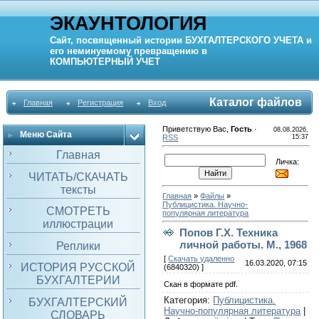
ЭКАУНТОЛОГИЯ
Сайт, посвященный истории
БУХГАЛТЕРСКОГО УЧЕТА
и
его неминуемому превращению в
КОМПЬЮТЕРНЫЙ
УЧЕТ
Каталог файлов
Главная
Регистрация
Вход
Приветствую Вас
,
Гость
·
08.08.2026,
Меню Сайта
RSS
15:37
Главная
Личка:
ЧИТАТЬ/СКАЧАТЬ
тексты
Главная
»
Файлы
»
Публицистика. Научно-
СМОТРЕТЬ
популярная литература
иллюстрации
Попов Г.Х. Техника
личной работы. М., 1968
Реплики
[
Скачать удаленно
16.03.2020, 07:15
ИСТОРИЯ РУССКОЙ
(6840320) ]
БУХГАЛТЕРИИ
Скан в формате pdf.
Категория
:
Публицистика.
БУХГАЛТЕРСКИЙ
Научно-популярная литература
|
СЛОВАРЬ