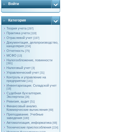
Войти
Категория
Теория учета
[297]
Практика учета
[118]
Отраслевой учет
[197]
Документация, делопроизводство,
канцелярия
[234]
Отчетность
[75]
МСФО
[13]
Налогообложение, повинности
[391]
Налоговый учет
[3]
Управленческий учет
[31]
Контроль и управление на
предприятии
[141]
Инвентаризации. Складской учет
[18]
Судебная бухгалтерия.
Экспертиза
[26]
Ревизия, аудит
[51]
Финансовый анализ.
Коммерческие вычисления
[69]
Преподавание. Учебные
заведения
[180]
Автоматизация, информатика
[68]
Технические приспособления
[224]