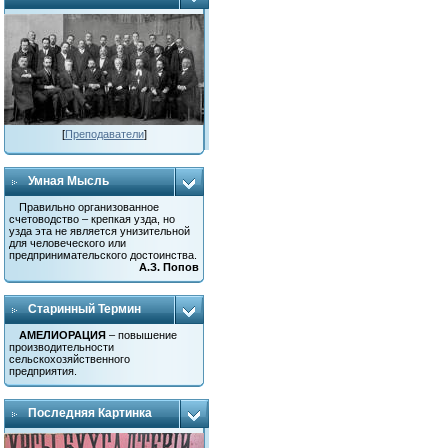
[
Преподаватели
]
Умная Мысль
Правильно организованное
счетоводство – крепкая узда, но
узда эта не является унизительной
для человеческого или
предпринимательского достоинства.
А.З. Попов
Старинный Термин
АМЕЛИОРАЦИЯ
– повышение
производительности
сельскохозяйственного
предприятия.
Последняя Картинка