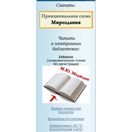
Скачать:
Читать
в электронных
библиотеках
:
Zelluloza
:
(ознакомительное чтение
без регистрации)
Выбери профессию
Бухгалтер
Волшебная бухгалтерия
Комментарии к ФЗ "О
Бухгалтерском учете"