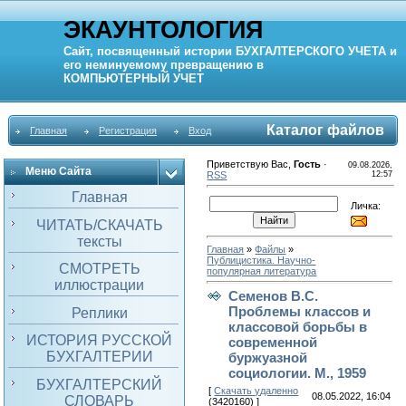
ЭКАУНТОЛОГИЯ
Сайт, посвященный истории
БУХГАЛТЕРСКОГО УЧЕТА
и
его неминуемому превращению в
КОМПЬЮТЕРНЫЙ
УЧЕТ
Каталог файлов
Главная
Регистрация
Вход
Приветствую Вас
,
Гость
·
09.08.2026,
Меню Сайта
RSS
12:57
Главная
Личка:
ЧИТАТЬ/СКАЧАТЬ
тексты
Главная
»
Файлы
»
Публицистика. Научно-
СМОТРЕТЬ
популярная литература
иллюстрации
Семенов В.С.
Проблемы классов и
Реплики
классовой борьбы в
ИСТОРИЯ РУССКОЙ
современной
БУХГАЛТЕРИИ
буржуазной
социологии. М., 1959
БУХГАЛТЕРСКИЙ
[
Скачать удаленно
08.05.2022, 16:04
СЛОВАРЬ
(3420160) ]