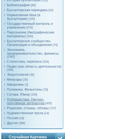
История бухгалтерии
[122]
Библиография
[69]
Бухгалтерская периодика
[62]
Нормативная база (в
бухгалтерии)
[195]
Государственный контроль и
управление
[579]
Персоналии (биографические
материалы)
[342]
Бухгалтерское сообщество.
Организации и объединения
[70]
Экономика,
предпринимательство, финансы
[2385]
Статистика, переписи
[324]
Право (как область деятельности)
[169]
Экаунтология
[36]
Мемуары
[35]
Афоризмы
[3]
Полемика. Фельетоны
[78]
Сатира. Юмор
[150]
Публицистика. Научно-
популярная литература
[435]
Рецензии, отзывы, обзоры
[747]
Художественная проза
[14]
Поэзия
[18]
Другое
[388]
Случайная Картинка