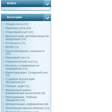
Войти
Категория
Теория учета
[297]
Практика учета
[118]
Отраслевой учет
[197]
Документация, делопроизводство,
канцелярия
[234]
Отчетность
[75]
МСФО
[13]
Налогообложение, повинности
[391]
Налоговый учет
[3]
Управленческий учет
[31]
Контроль и управление на
предприятии
[141]
Инвентаризации. Складской учет
[18]
Судебная бухгалтерия.
Экспертиза
[26]
Ревизия, аудит
[51]
Финансовый анализ.
Коммерческие вычисления
[69]
Преподавание. Учебные
заведения
[180]
Автоматизация, информатика
[68]
Технические приспособления
[224]