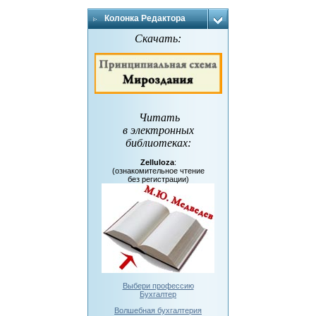
Колонка Редактора
Скачать:
Читать
в электронных
библиотеках
:
Zelluloza
:
(ознакомительное чтение
без регистрации)
Выбери профессию
Бухгалтер
Волшебная бухгалтерия