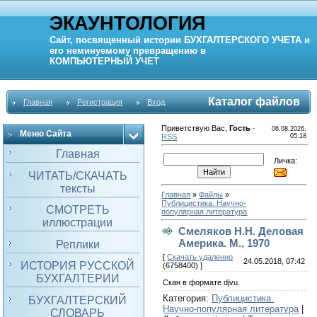
ЭКАУНТОЛОГИЯ
Сайт, посвященный истории
БУХГАЛТЕРСКОГО УЧЕТА
и
его неминуемому превращению в
КОМПЬЮТЕРНЫЙ
УЧЕТ
Каталог файлов
Главная
Регистрация
Вход
Приветствую Вас
,
Гость
·
06.08.2026,
Меню Сайта
RSS
05:18
Главная
Личка:
ЧИТАТЬ/СКАЧАТЬ
тексты
Главная
»
Файлы
»
Публицистика. Научно-
СМОТРЕТЬ
популярная литература
иллюстрации
Смеляков Н.Н. Деловая
Америка. М., 1970
Реплики
[
Скачать удаленно
24.05.2018, 07:42
ИСТОРИЯ РУССКОЙ
(6758400) ]
БУХГАЛТЕРИИ
Скан в формате djvu.
Категория
:
Публицистика.
БУХГАЛТЕРСКИЙ
Научно-популярная литература
|
СЛОВАРЬ