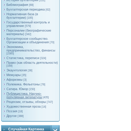
История бухгалтерии
[122]
Библиография
[69]
Бухгалтерская периодика
[62]
Нормативная база (в
бухгалтерии)
[195]
Государственный контроль и
управление
[579]
Персоналии (биографические
материалы)
[342]
Бухгалтерское сообщество.
Организации и объединения
[70]
Экономика,
предпринимательство, финансы
[2385]
Статистика, переписи
[324]
Право (как область деятельности)
[169]
Экаунтология
[36]
Мемуары
[35]
Афоризмы
[3]
Полемика. Фельетоны
[78]
Сатира. Юмор
[150]
Публицистика. Научно-
популярная литература
[435]
Рецензии, отзывы, обзоры
[747]
Художественная проза
[14]
Поэзия
[18]
Другое
[388]
Случайная Картинка