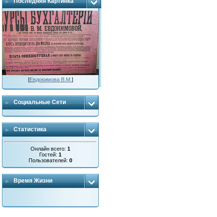
Последняя Картинка
[
Евдокимова В.М.
]
Социальные Сети
Статистика
Онлайн всего:
1
Гостей:
1
Пользователей:
0
Время Жизни