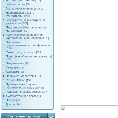
История бухгалтерии
[122]
Библиография
[69]
Бухгалтерская периодика
[62]
Нормативная база (в
бухгалтерии)
[195]
Государственный контроль и
управление
[579]
Персоналии (биографические
материалы)
[342]
Бухгалтерское сообщество.
Организации и объединения
[70]
Экономика,
предпринимательство, финансы
[2385]
Статистика, переписи
[324]
Право (как область деятельности)
[169]
Экаунтология
[36]
Мемуары
[35]
Афоризмы
[3]
Полемика. Фельетоны
[78]
Сатира. Юмор
[150]
Публицистика. Научно-
популярная литература
[435]
Рецензии, отзывы, обзоры
[747]
Художественная проза
[14]
Поэзия
[18]
Другое
[388]
Случайная Картинка