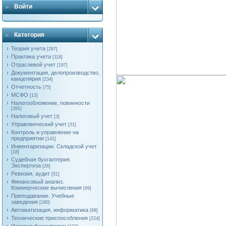
Войти
Категория
Теория учета
[297]
Практика учета
[118]
Отраслевой учет
[197]
Документация, делопроизводство,
канцелярия
[234]
Отчетность
[75]
МСФО
[13]
Налогообложение, повинности
[391]
Налоговый учет
[3]
Управленческий учет
[31]
Контроль и управление на
предприятии
[141]
Инвентаризации. Складской учет
[18]
Судебная бухгалтерия.
Экспертиза
[26]
Ревизия, аудит
[51]
Финансовый анализ.
Коммерческие вычисления
[69]
Преподавание. Учебные
заведения
[180]
Автоматизация, информатика
[68]
Технические приспособления
[224]