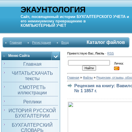
ЭКАУНТОЛОГИЯ
Сайт, посвященный истории
БУХГАЛТЕРСКОГО УЧЕТА
и
его неминуемому превращению в
КОМПЬЮТЕРНЫЙ
УЧЕТ
Каталог файлов
Главная
Регистрация
Вход
Приветствую Вас
,
Гость
·
RSS
Меню Сайта
Личка:
Главная
ЧИТАТЬ/СКАЧАТЬ
Главная
»
Файлы
»
Рецензии, отзывы, обз
тексты
Рецензия на книгу: Вавил
СМОТРЕТЬ
№ 1 1857 г.
иллюстрации
Реплики
ИСТОРИЯ РУССКОЙ
БУХГАЛТЕРИИ
БУХГАЛТЕРСКИЙ
СЛОВАРЬ