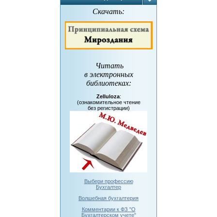
Скачать:
Читать
в электронных
библиотеках
:
Zelluloza
:
(ознакомительное чтение
без регистрации)
Выбери профессию
Бухгалтер
Волшебная бухгалтерия
Комментарии к ФЗ "О
Бухгалтерском учете"