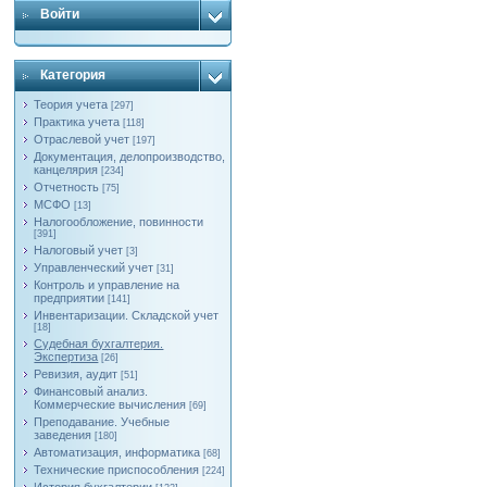
Войти
Категория
Теория учета
[297]
Практика учета
[118]
Отраслевой учет
[197]
Документация, делопроизводство,
канцелярия
[234]
Отчетность
[75]
МСФО
[13]
Налогообложение, повинности
[391]
Налоговый учет
[3]
Управленческий учет
[31]
Контроль и управление на
предприятии
[141]
Инвентаризации. Складской учет
[18]
Судебная бухгалтерия.
Экспертиза
[26]
Ревизия, аудит
[51]
Финансовый анализ.
Коммерческие вычисления
[69]
Преподавание. Учебные
заведения
[180]
Автоматизация, информатика
[68]
Технические приспособления
[224]