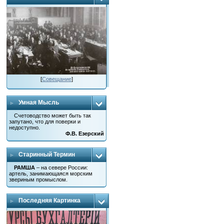
[
Совещание
]
Умная Мысль
Счетоводство может быть так
запутано, что для поверки и
недоступно.
Ф.В. Езерский
Старинный Термин
РАМША
– на севере России:
артель, занимающаяся морским
звериным промыслом.
Последняя Картинка