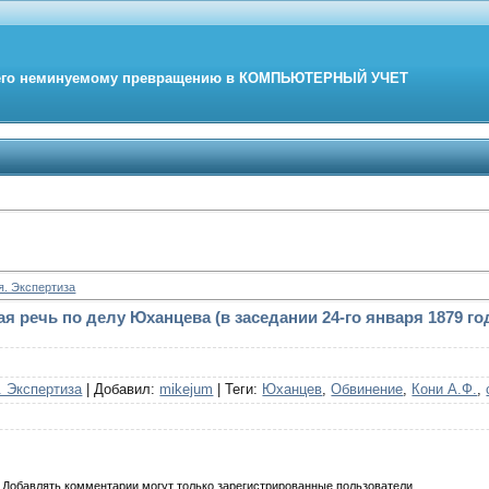
его неминуемому превращению в
КОМПЬЮТЕРНЫЙ
УЧЕТ
я. Экспертиза
 речь по делу Юханцева (в заседании 24-го января 1879 год
. Экспертиза
|
Добавил
:
mikejum
|
Теги
:
Юханцев
,
Обвинение
,
Кони А.Ф.
,
Добавлять комментарии могут только зарегистрированные пользователи.