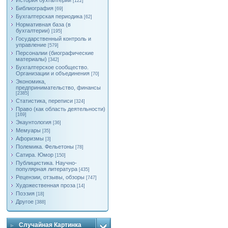
История бухгалтерии
[122]
Библиография
[69]
Бухгалтерская периодика
[62]
Нормативная база (в
бухгалтерии)
[195]
Государственный контроль и
управление
[579]
Персоналии (биографические
материалы)
[342]
Бухгалтерское сообщество.
Организации и объединения
[70]
Экономика,
предпринимательство, финансы
[2385]
Статистика, переписи
[324]
Право (как область деятельности)
[169]
Экаунтология
[36]
Мемуары
[35]
Афоризмы
[3]
Полемика. Фельетоны
[78]
Сатира. Юмор
[150]
Публицистика. Научно-
популярная литература
[435]
Рецензии, отзывы, обзоры
[747]
Художественная проза
[14]
Поэзия
[18]
Другое
[388]
Случайная Картинка