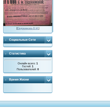
[
Евдокимова В.М.
]
Социальные Сети
Статистика
Онлайн всего:
1
Гостей:
1
Пользователей:
0
Время Жизни