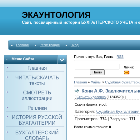
ЭКАУНТОЛОГИЯ
Сайт, посвященный истории
БУХГАЛТЕРСКОГО УЧЕТА
и 
Главная
Регистрация
Вход
Приветствую Вас
,
Гость
·
RSS
Меню Сайта
Личка:
Главная
ЧИТАТЬ/СКАЧАТЬ
Главная
»
Файлы
»
Судебная бухгалтери
тексты
Кони А.Ф. Заключительная
СМОТРЕТЬ
[
Скачать удаленно
(11243520) ]
иллюстрации
Скан в формате pdf.
Реплики
Категория
:
Судебная бухгалтерия
ИСТОРИЯ РУССКОЙ
Просмотров
:
374
|
Загрузок
:
171
БУХГАЛТЕРИИ
Всего комментариев
:
0
БУХГАЛТЕРСКИЙ
СЛОВАРЬ