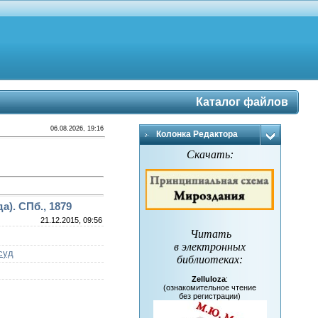
Каталог файлов
06.08.2026, 19:16
Колонка Редактора
Скачать:
а). СПб., 1879
21.12.2015, 09:56
Читать
в электронных
суд
библиотеках
:
Zelluloza
:
(ознакомительное чтение
без регистрации)