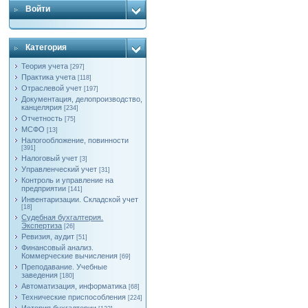
Войти
Категория
Теория учета
[297]
Практика учета
[118]
Отраслевой учет
[197]
Документация, делопроизводство,
канцелярия
[234]
Отчетность
[75]
МСФО
[13]
Налогообложение, повинности
[391]
Налоговый учет
[3]
Управленческий учет
[31]
Контроль и управление на
предприятии
[141]
Инвентаризации. Складской учет
[18]
Судебная бухгалтерия.
Экспертиза
[26]
Ревизия, аудит
[51]
Финансовый анализ.
Коммерческие вычисления
[69]
Преподавание. Учебные
заведения
[180]
Автоматизация, информатика
[68]
Технические приспособления
[224]