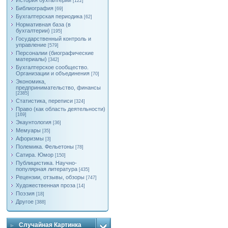
История бухгалтерии
[122]
Библиография
[69]
Бухгалтерская периодика
[62]
Нормативная база (в
бухгалтерии)
[195]
Государственный контроль и
управление
[579]
Персоналии (биографические
материалы)
[342]
Бухгалтерское сообщество.
Организации и объединения
[70]
Экономика,
предпринимательство, финансы
[2385]
Статистика, переписи
[324]
Право (как область деятельности)
[169]
Экаунтология
[36]
Мемуары
[35]
Афоризмы
[3]
Полемика. Фельетоны
[78]
Сатира. Юмор
[150]
Публицистика. Научно-
популярная литература
[435]
Рецензии, отзывы, обзоры
[747]
Художественная проза
[14]
Поэзия
[18]
Другое
[388]
Случайная Картинка