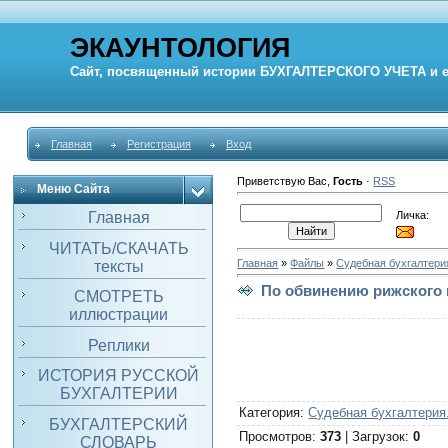
ЭКАУНТОЛОГИЯ
Сайт, посвященный истории
БУХГАЛТЕРСКОГО УЧЕТА
и 
Главная
Регистрация
Вход
Приветствую Вас
,
Гость
·
RSS
Меню Сайта
Личка:
Главная
ЧИТАТЬ/СКАЧАТЬ
Главная
»
Файлы
»
Судебная бухгалтери
тексты
По обвинению рижского г
СМОТРЕТЬ
иллюстрации
Реплики
ИСТОРИЯ РУССКОЙ
БУХГАЛТЕРИИ
Категория
:
Судебная бухгалтерия
БУХГАЛТЕРСКИЙ
Просмотров
:
373
|
Загрузок
:
0
СЛОВАРЬ