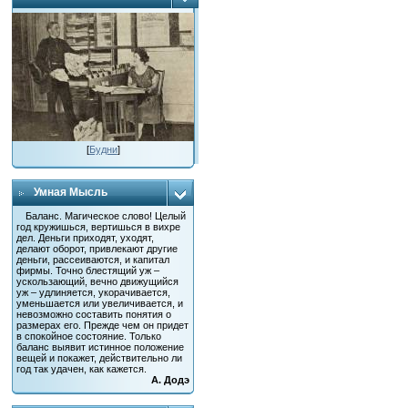
[
Будни
]
Умная Мысль
Баланс. Магическое слово! Целый
год кружишься, вертишься в вихре
дел. Деньги приходят, уходят,
делают оборот, привлекают другие
деньги, рассеиваются, и капитал
фирмы. Точно блестящий уж –
ускользающий, вечно движущийся
уж – удлиняется, укорачивается,
уменьшается или увеличивается, и
невозможно составить понятия о
размерах его. Прежде чем он придет
в спокойное состояние. Только
баланс выявит истинное положение
вещей и покажет, действительно ли
год так удачен, как кажется.
А. Додэ