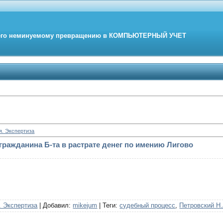
его неминуемому превращению в
КОМПЬЮТЕРНЫЙ
УЧЕТ
я. Экспертиза
ражданина Б-та в растрате денег по имению Лигово
. Экспертиза
|
Добавил
:
mikejum
|
Теги
:
судебный процесс
,
Петровский Н.