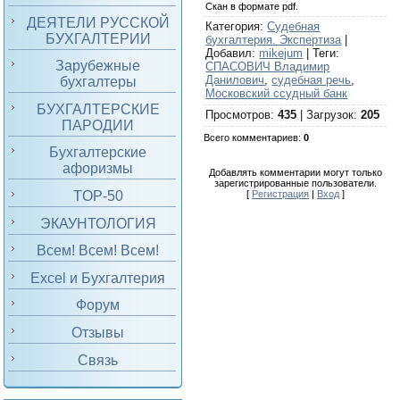
Скан в формате pdf.
ДЕЯТЕЛИ РУССКОЙ
Категория
:
Судебная
БУХГАЛТЕРИИ
бухгалтерия. Экспертиза
|
Добавил
:
mikejum
|
Теги
:
Зарубежные
СПАСОВИЧ Владимир
Данилович
,
судебная речь
,
бухгалтеры
Московский ссудный банк
БУХГАЛТЕРСКИЕ
Просмотров
:
435
|
Загрузок
:
205
ПАРОДИИ
Всего комментариев
:
0
Бухгалтерские
афоризмы
Добавлять комментарии могут только
зарегистрированные пользователи.
TOP-50
[
Регистрация
|
Вход
]
ЭКАУНТОЛОГИЯ
Всем! Всем! Всем!
Excel и Бухгалтерия
Форум
Отзывы
Связь