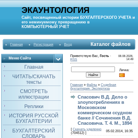
ЭКАУНТОЛОГИЯ
Сайт, посвященный истории
БУХГАЛТЕРСКОГО УЧЕТА
и
его неминуемому превращению в
КОМПЬЮТЕРНЫЙ
УЧЕТ
Каталог файлов
Главная
Регистрация
Вход
Приветствую Вас
,
Гость
·
08.08.2026,
Меню Сайта
RSS
14:49
Главная
Личка:
ЧИТАТЬ/СКАЧАТЬ
тексты
Главная
»
Файлы
»
Судебная
бухгалтерия. Экспертиза
СМОТРЕТЬ
иллюстрации
Спасович В.Д. Дело о
злоупотреблениях в
Реплики
Московском
коммерческом ссудном
ИСТОРИЯ РУССКОЙ
банке // Сочинения В.Д.
БУХГАЛТЕРИИ
Спасовича. Т. 4. М., 1894
[
Скачать удаленно
БУХГАЛТЕРСКИЙ
05.02.2014, 16:35
(704512) ]
СЛОВАРЬ