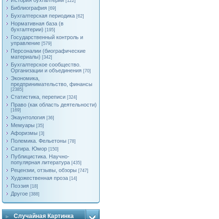
История бухгалтерии
[122]
Библиография
[69]
Бухгалтерская периодика
[62]
Нормативная база (в
бухгалтерии)
[195]
Государственный контроль и
управление
[579]
Персоналии (биографические
материалы)
[342]
Бухгалтерское сообщество.
Организации и объединения
[70]
Экономика,
предпринимательство, финансы
[2385]
Статистика, переписи
[324]
Право (как область деятельности)
[169]
Экаунтология
[36]
Мемуары
[35]
Афоризмы
[3]
Полемика. Фельетоны
[78]
Сатира. Юмор
[150]
Публицистика. Научно-
популярная литература
[435]
Рецензии, отзывы, обзоры
[747]
Художественная проза
[14]
Поэзия
[18]
Другое
[388]
Случайная Картинка