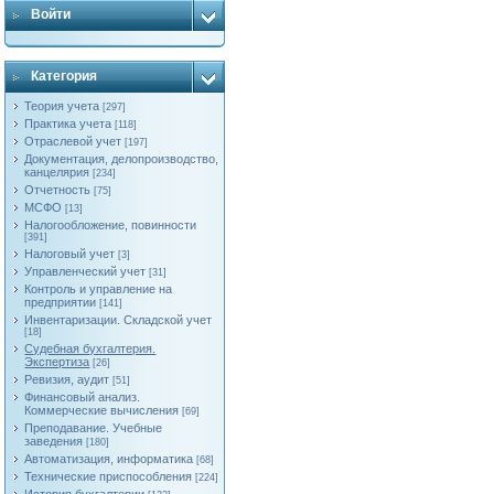
Войти
Категория
Теория учета
[297]
Практика учета
[118]
Отраслевой учет
[197]
Документация, делопроизводство,
канцелярия
[234]
Отчетность
[75]
МСФО
[13]
Налогообложение, повинности
[391]
Налоговый учет
[3]
Управленческий учет
[31]
Контроль и управление на
предприятии
[141]
Инвентаризации. Складской учет
[18]
Судебная бухгалтерия.
Экспертиза
[26]
Ревизия, аудит
[51]
Финансовый анализ.
Коммерческие вычисления
[69]
Преподавание. Учебные
заведения
[180]
Автоматизация, информатика
[68]
Технические приспособления
[224]