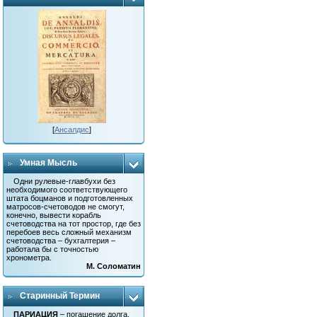
[
Ансалдис
]
Умная Мысль
Одни рулевые-главбухи без
необходимого соответствующего
штата боцманов и подготовленных
матросов-счетоводов не смогут,
конечно, вывести корабль
счетоводства на тот простор, где без
перебоев весь сложный механизм
счетоводства – бухгалтерия –
работала бы с точностью
хронометра.
М. Соломатин
Старинный Термин
ПАРИАЦИЯ
– погашение долга.