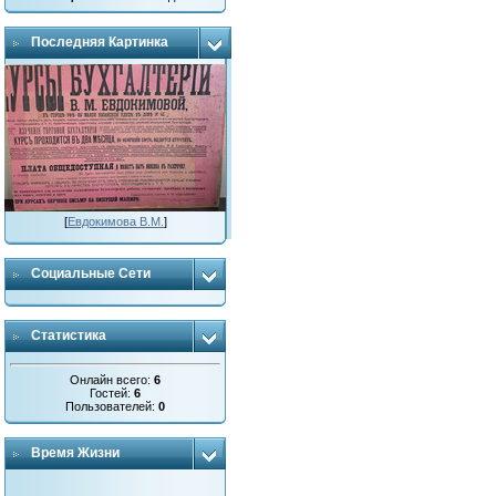
Последняя Картинка
[
Евдокимова В.М.
]
Социальные Сети
Статистика
Онлайн всего:
6
Гостей:
6
Пользователей:
0
Время Жизни