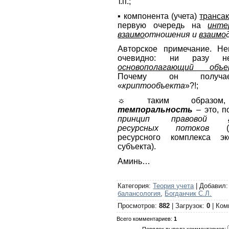
т.п.;
▪ компонента (учета)
транса
первую очередь на
инте
взаимо
отношения
и
взаимо
Авторское примечание. Не
очевидно: ни разу н
основополагающий объ
Почему он получае
«
криптообъекта
»?!;
☼ таким образ
темпоральность
– это, по
принцип правовой
ресурсных потоков
ресурсного комплекса эк
субъекта).
Аминь…
Категория
:
Теория учета
|
Добавил
балансология
,
Богданчик С.Л.
Просмотров
:
882
|
Загрузок
:
0
|
Ком
Всего комментариев
:
1