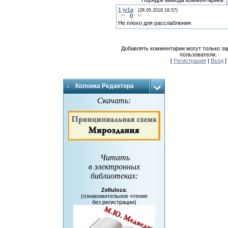
Порядок вывода комментариев:
1
iv1a
(28.05.2018 18:57)
0
Не плохо для расслабления.
Добавлять комментарии могут только з
пользователи.
[
Регистрация
|
Вход
]
Колонка Редактора
Скачать:
Читать
в электронных
библиотеках
:
Zelluloza
:
(ознакомительное чтение
без регистрации)