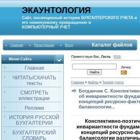
ЭКАУНТОЛОГИЯ
Сайт, посвященный истории
БУХГАЛТЕРСКОГО УЧЕТА
и
его неминуемому превращению в
КОМПЬЮТЕРНЫЙ
УЧЕТ
Каталог файлов
Главная
Регистрация
Вход
Приветствую Вас
,
Гость
·
RSS
Меню Сайта
Личка:
Главная
ЧИТАТЬ/СКАЧАТЬ
Главная
»
Файлы
»
Теория учета
тексты
Богданчик С. Конспективн
СМОТРЕТЬ
об инвариантности фунд
иллюстрации
концепций ресурсно-факт
балансологии...
Реплики
ИСТОРИЯ РУССКОЙ
Конспективно-поэтич
БУХГАЛТЕРИИ
инвариантности фундам
концепций ресурсно-ф
БУХГАЛТЕРСКИЙ
балансологии различны
СЛОВАРЬ