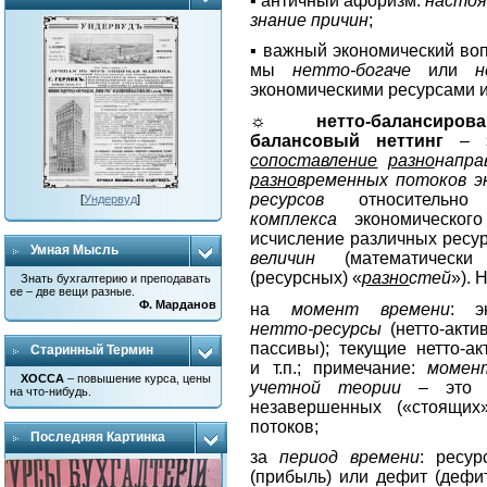
▪ античный афоризм:
настоя
знание причин
;
▪ важный экономический воп
мы
нетто-богаче
или
н
экономическими ресурсами 
☼
нетто-балансиров
балансовый неттинг
– 
сопоставление
разно
напра
разно
временных потоков э
ресурсов
относитель
[
Ундервуд
]
комплекса
экономического
исчисление различных ресу
Умная Мысль
величин
(математически 
(ресурсных) «
разно
стей
»). 
Знать бухгалтерию и преподавать
ее – две вещи разные.
Ф. Марданов
на
момент времени
: э
нетто-ресурсы
(нетто-акти
пассивы); текущие нетто-а
Старинный Термин
и т.п.; примечание:
момен
ХОССА
– повышение курса, цены
учетной теории
– это с
на что-нибудь.
незавершенных («стоящих
потоков;
Последняя Картинка
за
период времени
: ресу
(прибыль) или дефит (дефи