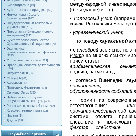
История бухгалтерии
[122]
международной инвестицио
Библиография
[69]
(6-е издание) и т.п.);
Бухгалтерская периодика
[62]
Нормативная база (в
▪
налоговый учет
(наприме
бухгалтерии)
[195]
кодекс Республики Беларусь)
Государственный контроль и
управление
[579]
Персоналии (биографические
▪
управленческий учет
;
материалы)
[342]
Бухгалтерское сообщество.
☼ по поводу
каузальной а
Организации и объединения
[70]
Экономика,
▪ с
алгеброй
все ясно, т.к. 
предпринимательство, финансы
у
чет
а
на многих языках ми
[2385]
присутствует сл
Статистика, переписи
[324]
Право (как область деятельности)
арифметическая семан
[169]
подс
чет
, рас
чет
и т.д.;
Экаунтология
[36]
Мемуары
[35]
▪ согласно Википедии
кау
Афоризмы
[3]
причинность, пр
Полемика. Фельетоны
[78]
обусловленность событий в
Сатира. Юмор
[150]
Публицистика. Научно-
▪ термин из современны
популярная литература
[435]
естествознания
: инвар
Рецензии, отзывы, обзоры
[747]
причинно-следственной свя
Художественная проза
[14]
Поэзия
системе отсчета причи
[18]
Другое
[388]
следствие и происходит 
фактор
→
следствие
;
Случайная Картинка