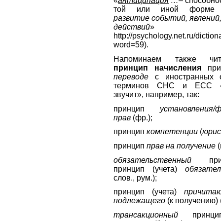
«
антиципация
…
– способно
той или иной форм
развитие событий, явлений
действий
»
http://psychology.net.ru/diction
word=59).
Напоминаем также чит
принцип начисления
пр
переводе
с иностранных 
терминов СНС и ЕСС «г
звучит», например, так:
принцип
установления/
прав
(фр.);
принцип
компетенции
(
юрис
принцип
прав на получение
(
обязательственный
пр
принцип (учета)
обязат
слов., рум.);
принцип (учета)
причита
подлежащего
(к получению)
трансакционный
принцип