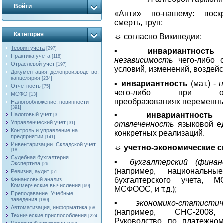
Войти
«Анти» по-нашему: вос
смерть, труп;
Категория
☼ согласно Википедии:
Теория учета
[297]
▪
инвариантнос
Практика учета
[118]
независимость
чего-либо
Отраслевой учет
[197]
условий, изменений, воздейс
Документация, делопроизводство,
канцелярия
[234]
▪
инвариантность
(мат.) -
Отчетность
[75]
чего-либо
при опр
МСФО
[13]
преобразованиях переменны
Налогообложение, повинности
[391]
▪
инвариантност
Налоговый учет
[3]
Управленческий учет
отвлеченность
языковой е
[31]
Контроль и управление на
конкретных реализаций.
предприятии
[141]
Инвентаризации. Складской учет
☼
учетно-экономические 
[18]
Судебная бухгалтерия.
▪
бухгалтерский (финан
Экспертиза
[26]
(например, национальны
Ревизия, аудит
[51]
бухгалтерского учета, 
Финансовый анализ.
Коммерческие вычисления
[69]
МСФООС, и т.д.);
Преподавание. Учебные
заведения
[180]
▪
экономико-статисти
Автоматизация, информатика
[68]
(например, СНС-2008,
Технические приспособления
[224]
Руководство по платежно