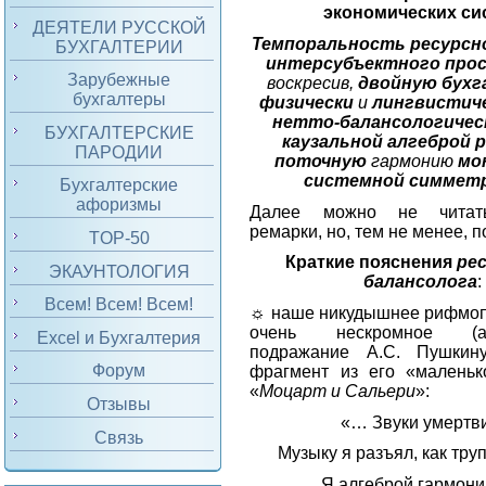
экономических си
ДЕЯТЕЛИ РУССКОЙ
Темпоральность ресурсн
БУХГАЛТЕРИИ
интерсубъектного про
Зарубежные
воскресив,
двойную бух
бухгалтеры
физически
и
лингвистич
нетто-балансологиче
БУХГАЛТЕРСКИЕ
каузальной
алгеброй
р
ПАРОДИИ
поточную
гармонию
мо
системной симмет
Бухгалтерские
афоризмы
Далее можно не читать
ремарки, но, тем не менее,
TOP-50
Краткие пояснения
ре
ЭКАУНТОЛОГИЯ
балансолога
:
Всем! Всем! Всем!
☼ наше никудышнее рифмопл
очень нескромное (ант
Excel и Бухгалтерия
подражание А.С. Пушкину
Форум
фрагмент из его «маленьк
«
Моцарт и Сальери
»:
Отзывы
«… Звуки умертв
Связь
Музыку я разъял, как тру
Я алгеброй гармо