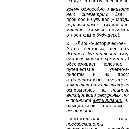
следует, что во Вселенной не
врем
я
однородно и
анизот
нет симметрии
;
два 
прошлое и будущее («назад»
неравноправие
этих направл
машина времени
возможна
относительно
будущего
).
☼ «Лирико-историческое» 
Автор несколько лет наз
двойной бухгалтерии
титу
счетная машина времени
».
обеспечивает полезное 
путешествие учетно-эк
пилотам и их пасс
вероятностное будущее
комплекса отчитывающего
основываясь на
принци
антиципации
ресурсных по
–
принципа
антиципации
; 
официальной трактов
начисления
).
Пояснительная в
предвосхищении
(буду