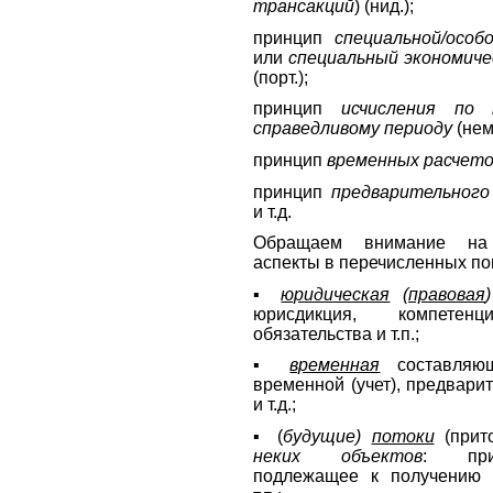
трансакций
) (нид.);
принцип
специальной/особ
или
специальный экономиче
(порт.);
принцип
исчисления по 
справедливому периоду
(нем
принцип
временных расчет
принцип
предварительног
и т.д.
Обращаем внимание на
аспекты в перечисленных по
▪
юридическая
(
правовая
)
юрисдикция, компетенц
обязательства и т.п.;
▪
временная
составляю
временной (учет), предварит
и т.д.;
▪ (
будущие)
потоки
(прито
неких объектов
: прич
подлежащее к получению 