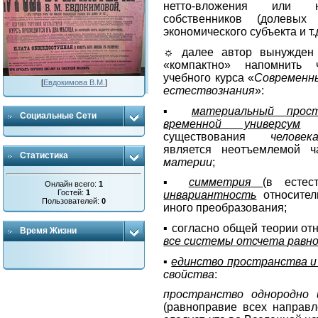
нетто-вложения или не
собственников (долевых 
экономического субъекта и т.д
☼ далее автор вынужден 
«компактно» напомнить 
учебного курса «
Современн
[
Евдокимова В.М.
]
естествознания
»:
▪
материальный прост
Социальные Сети
временной универсум
–
существования
человек
является неотъемлемой 
Статистика
материи
;
▪
симметрия
(в естес
Онлайн всего:
1
Гостей:
1
инвариантность
относител
Пользователей:
0
иного преобразования;
▪ согласно общей теории от
Время Жизни
все системы отсчета равн
▪
единство пространства и
свойства
:
пространство однородно
(равноправие всех направл