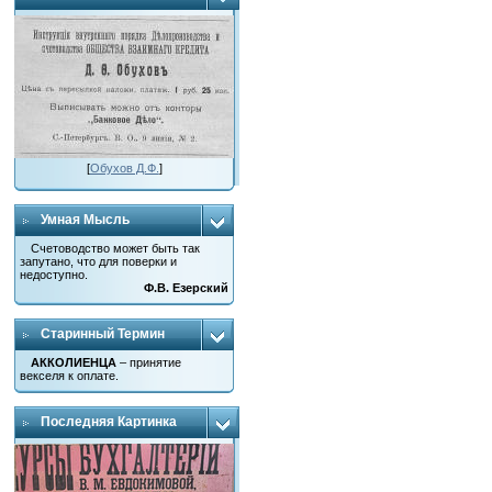
[
Обухов Д.Ф.
]
Умная Мысль
Счетоводство может быть так
запутано, что для поверки и
недоступно.
Ф.В. Езерский
Старинный Термин
АККОЛИЕНЦА
– принятие
векселя к оплате.
Последняя Картинка