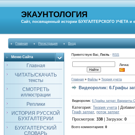
ЭКАУНТОЛОГИЯ
Сайт, посвященный истории
БУХГАЛТЕРСКОГО УЧЕТА
и 
Главная
Регистрация
Вход
Приветствую Вас
,
Гость
·
RSS
Меню Сайта
Личка:
Главная
ЧИТАТЬ/СКАЧАТЬ
Главная
»
Файлы
»
Теория учета
тексты
Видеоролик: 6.Графы за
СМОТРЕТЬ
иллюстрации
Видеоролик:
6.Графы затрат. Варианты
Реплики
Категория
:
Теория учета
|
Добави
Граф затрат
,
поток затрат
ИСТОРИЯ РУССКОЙ
БУХГАЛТЕРИИ
Просмотров
:
338
|
Загрузок
:
0
Всего комментариев
:
0
БУХГАЛТЕРСКИЙ
СЛОВАРЬ