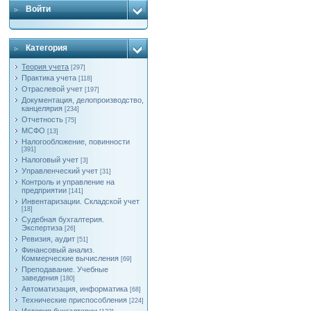
Войти
Категория
Теория учета
[297]
Практика учета
[118]
Отраслевой учет
[197]
Документация, делопроизводство,
канцелярия
[234]
Отчетность
[75]
МСФО
[13]
Налогообложение, повинности
[391]
Налоговый учет
[3]
Управленческий учет
[31]
Контроль и управление на
предприятии
[141]
Инвентаризации. Складской учет
[18]
Судебная бухгалтерия.
Экспертиза
[26]
Ревизия, аудит
[51]
Финансовый анализ.
Коммерческие вычисления
[69]
Преподавание. Учебные
заведения
[180]
Автоматизация, информатика
[68]
Технические приспособления
[224]