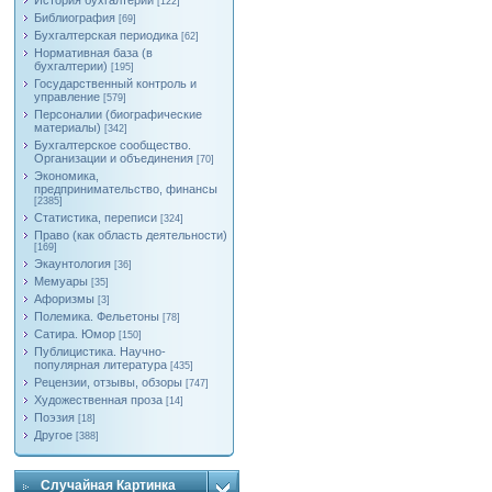
История бухгалтерии
[122]
Библиография
[69]
Бухгалтерская периодика
[62]
Нормативная база (в
бухгалтерии)
[195]
Государственный контроль и
управление
[579]
Персоналии (биографические
материалы)
[342]
Бухгалтерское сообщество.
Организации и объединения
[70]
Экономика,
предпринимательство, финансы
[2385]
Статистика, переписи
[324]
Право (как область деятельности)
[169]
Экаунтология
[36]
Мемуары
[35]
Афоризмы
[3]
Полемика. Фельетоны
[78]
Сатира. Юмор
[150]
Публицистика. Научно-
популярная литература
[435]
Рецензии, отзывы, обзоры
[747]
Художественная проза
[14]
Поэзия
[18]
Другое
[388]
Случайная Картинка