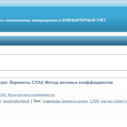
его неминуемому превращению в
КОМПЬЮТЕРНЫЙ
УЧЕТ
трат. Варианты СЛАУ. Метод весовых коэффициентов
 СЛАУ. Метод весовых коэффициентов
л
:
avpolyakovbook
|
Теги
:
уравнение баланса затрат
,
СЛАУ
,
расчет себест