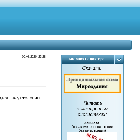
06.08.2026, 23:28
Колонка Редактора
Скачать:
здел экаунтологии –
Читать
в электронных
библиотеках
:
Zelluloza
:
(ознакомительное чтение
без регистрации)