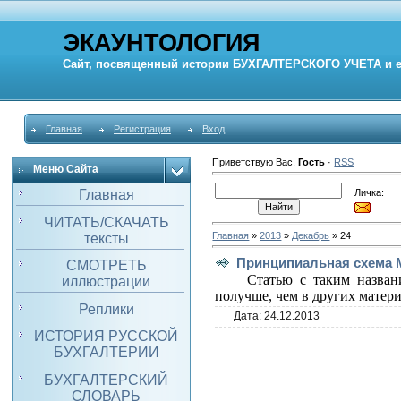
ЭКАУНТОЛОГИЯ
Сайт, посвященный истории
БУХГАЛТЕРСКОГО УЧЕТА
и 
Главная
Регистрация
Вход
Приветствую Вас
,
Гость
·
RSS
Меню Сайта
Личка:
Главная
ЧИТАТЬ/СКАЧАТЬ
Главная
»
2013
»
Декабрь
»
24
тексты
Принципиальная схема 
СМОТРЕТЬ
Статью с таким назван
иллюстрации
получше, чем в других матер
Реплики
Дата:
24.12.2013
ИСТОРИЯ РУССКОЙ
БУХГАЛТЕРИИ
БУХГАЛТЕРСКИЙ
СЛОВАРЬ