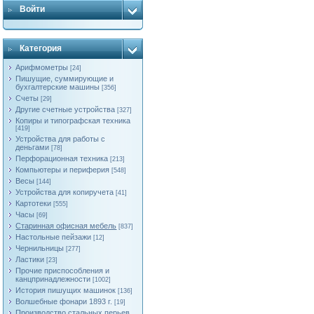
Войти
Категория
Арифмометры
[24]
Пишущие, суммирующие и
бухгалтерские машины
[356]
Счеты
[29]
Другие счетные устройства
[327]
Копиры и типографская техника
[419]
Устройства для работы с
деньгами
[78]
Перфорационная техника
[213]
Компьютеры и периферия
[548]
Весы
[144]
Устройства для копиручета
[41]
Картотеки
[555]
Часы
[69]
Старинная офисная мебель
[837]
Настольные пейзажи
[12]
Чернильницы
[277]
Ластики
[23]
Прочие приспособления и
канцпринадлежности
[1002]
История пишущих машинок
[136]
Волшебные фонари 1893 г.
[19]
Производство стальных перьев