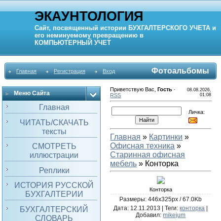
ЭКАУНТОЛОГИЯ
Сайт, посвященный истории
БУХГАЛТЕРСКОГО УЧЕТА
и
его неминуемому превращению в
КОМПЬЮТЕРНЫЙ
УЧЕТ
Фотоальбомы
Главная
Регистрация
Вход
Приветствую Вас
,
Гость
·
08.08.2026,
Меню Сайта
RSS
01:08
Главная
Личка:
ЧИТАТЬ/СКАЧАТЬ
тексты
Главная
»
Картинки
»
Офисная техника
»
СМОТРЕТЬ
Старинная офисная
иллюстрации
мебель
» Конторка
Реплики
ИСТОРИЯ РУССКОЙ
Конторка
БУХГАЛТЕРИИ
Размеры: 446x325px / 67.0Kb
Дата
: 12.11.2013 |
Теги
:
конторка
|
БУХГАЛТЕРСКИЙ
Добавил
:
mikejum
СЛОВАРЬ