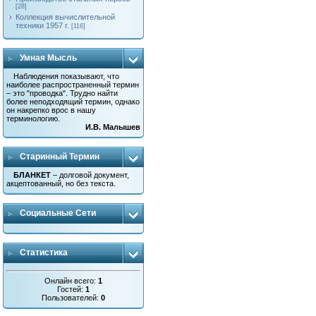
[28]
Коллекция вычислительной
техники 1957 г.
[116]
Умная Мысль
Наблюдения показывают, что
наиболее распространенный термин
– это "проводка". Трудно найти
более неподходящий термин, однако
он накрепко врос в нашу
терминологию.
И.В. Малышев
Старинный Термин
БЛАНКЕТ
– долговой документ,
акцептованный, но без текста.
Социальные Сети
Статистика
Онлайн всего:
1
Гостей:
1
Пользователей:
0