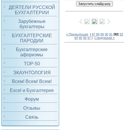
ДЕЯТЕЛИ РУССКОЙ
БУХГАЛТЕРИИ
Зарубежные
бухгалтеры
« Предыдущая
|
87
88
89
90
91
[
92
]
93
БУХГАЛТЕРСКИЕ
94
95
96
97
|
Следующая »
ПАРОДИИ
Бухгалтерские
афоризмы
TOP-50
ЭКАУНТОЛОГИЯ
Всем! Всем! Всем!
Excel и Бухгалтерия
Форум
Отзывы
Связь