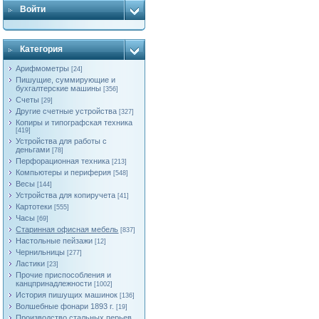
Войти
Категория
Арифмометры
[24]
Пишущие, суммирующие и
бухгалтерские машины
[356]
Счеты
[29]
Другие счетные устройства
[327]
Копиры и типографская техника
[419]
Устройства для работы с
деньгами
[78]
Перфорационная техника
[213]
Компьютеры и периферия
[548]
Весы
[144]
Устройства для копиручета
[41]
Картотеки
[555]
Часы
[69]
Старинная офисная мебель
[837]
Настольные пейзажи
[12]
Чернильницы
[277]
Ластики
[23]
Прочие приспособления и
канцпринадлежности
[1002]
История пишущих машинок
[136]
Волшебные фонари 1893 г.
[19]
Производство стальных перьев