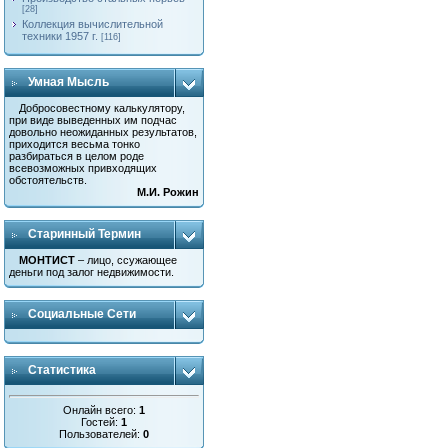
[28]
Коллекция вычислительной
техники 1957 г.
[116]
Умная Мысль
Добросовестному калькулятору,
при виде выведенных им подчас
довольно неожиданных результатов,
приходится весьма тонко
разбираться в целом роде
всевозможных привходящих
обстоятельств.
М.И. Рожин
Старинный Термин
МОНТИСТ
– лицо, ссужающее
деньги под залог недвижимости.
Социальные Сети
Статистика
Онлайн всего:
1
Гостей:
1
Пользователей:
0