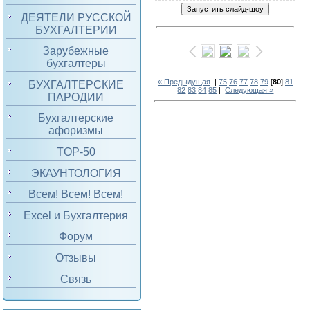
ДЕЯТЕЛИ РУССКОЙ
БУХГАЛТЕРИИ
Зарубежные
бухгалтеры
« Предыдущая
|
75
76
77
78
79
[
80
]
81
БУХГАЛТЕРСКИЕ
82
83
84
85
|
Следующая »
ПАРОДИИ
Бухгалтерские
афоризмы
TOP-50
ЭКАУНТОЛОГИЯ
Всем! Всем! Всем!
Excel и Бухгалтерия
Форум
Отзывы
Связь