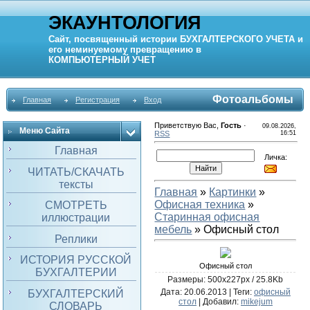
ЭКАУНТОЛОГИЯ
Сайт, посвященный истории
БУХГАЛТЕРСКОГО УЧЕТА
и
его неминуемому превращению в
КОМПЬЮТЕРНЫЙ
УЧЕТ
Фотоальбомы
Главная
Регистрация
Вход
Приветствую Вас
,
Гость
·
09.08.2026,
Меню Сайта
RSS
16:51
Главная
Личка:
ЧИТАТЬ/СКАЧАТЬ
тексты
Главная
»
Картинки
»
Офисная техника
»
СМОТРЕТЬ
Старинная офисная
иллюстрации
мебель
» Офисный стол
Реплики
ИСТОРИЯ РУССКОЙ
Офисный стол
БУХГАЛТЕРИИ
Размеры: 500x227px / 25.8Kb
Дата
: 20.06.2013 |
Теги
:
офисный
БУХГАЛТЕРСКИЙ
стол
|
Добавил
:
mikejum
СЛОВАРЬ