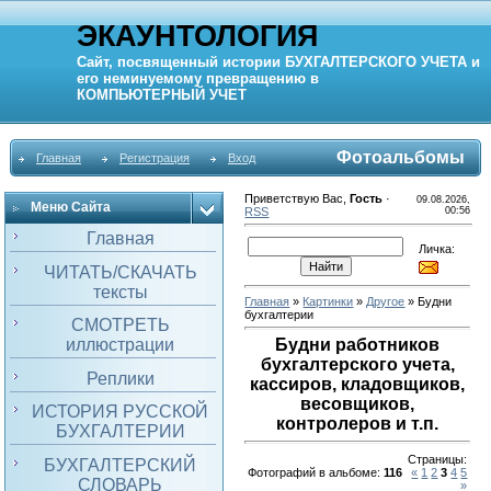
ЭКАУНТОЛОГИЯ
Сайт, посвященный истории
БУХГАЛТЕРСКОГО УЧЕТА
и
его неминуемому превращению в
КОМПЬЮТЕРНЫЙ
УЧЕТ
Фотоальбомы
Главная
Регистрация
Вход
Приветствую Вас
,
Гость
·
09.08.2026,
Меню Сайта
RSS
00:56
Главная
Личка:
ЧИТАТЬ/СКАЧАТЬ
тексты
Главная
»
Картинки
»
Другое
» Будни
бухгалтерии
СМОТРЕТЬ
иллюстрации
Будни работников
бухгалтерского учета,
Реплики
кассиров, кладовщиков,
весовщиков,
ИСТОРИЯ РУССКОЙ
контролеров и т.п.
БУХГАЛТЕРИИ
Страницы
:
БУХГАЛТЕРСКИЙ
Фотографий в альбоме
:
116
«
1
2
3
4
5
СЛОВАРЬ
»