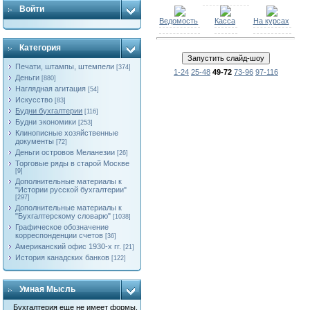
Войти
Ведомость
Касса
На курсах
Категория
Печати, штампы, штемпели
[374]
1-24
25-48
49-72
73-96
97-116
Деньги
[880]
Наглядная агитация
[54]
Искусство
[83]
Будни бухгалтерии
[116]
Будни экономики
[253]
Клинописные хозяйственные
документы
[72]
Деньги островов Меланезии
[26]
Торговые ряды в старой Москве
[9]
Дополнительные материалы к
"Истории русской бухгалтерии"
[297]
Дополнительные материалы к
"Бухгалтерскому словарю"
[1038]
Графическое обозначение
корреспонденции счетов
[36]
Американский офис 1930-х гг.
[21]
История канадских банков
[122]
Умная Мысль
Бухгалтерия еще не имеет формы,