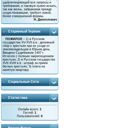
удовлетворяющей все запросы и
требования, и таковую нужно искать,
так как жизнь, забраковав прежде
существовавшие, требует новой,
более совершенной формы.
Н. Диатолович
Старинный Термин
ПОЖИЛОЕ
– 1) в Русском
государстве XV-XVII в.в.: денежный
сбор с крестьян при их уходе от
землевладельцев в Юрьев день.
Введено Судебником 1497 г.
Исчезло с полным закрепощением
крестьян; 2) в Русском государстве
XVII-XVIII в.в.: штраф за прием
беглых крестьян; 3) плата на
нанятую квартиру.
Социальные Сети
Статистика
Онлайн всего:
1
Гостей:
1
Пользователей:
0