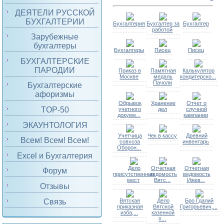
ДЕЯТЕЛИ РУССКОЙ
БУХГАЛТЕРИИ
Бухгалтерия
Бухгалтер за
Бухгалтер
работой
Зарубежные
бухгалтеры
Бухгалтеры
Писец
Писец
БУХГАЛТЕРСКИЕ
ПАРОДИИ
Приказ в
Памятная
Калькулятор
Москве
медаль
кондитерско...
Пачоли
Бухгалтерские
афоризмы
Обрывок
Хранение
Отчет о
TOP-50
учетного
дел
случной
докуме...
кампании
ЭКАУНТОЛОГИЯ
Учетчица
Чек в кассу
Древний
Всем! Всем! Всем!
совхоза
инвентарь
Оборон...
Excel и Бухгалтерия
Дело
Отчетная
Отчетная
Форум
присутственных
ведомость
ведомость
мест
Вятс...
Ижев...
Отзывы
Связь
Вятская
Дело
Бро Гдалий
приказная
Вятской
Григорьевич,...
изба,...
казенной
п...