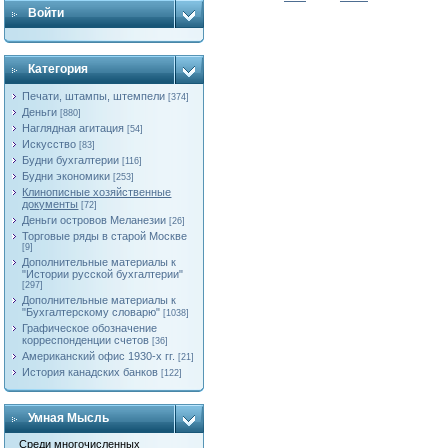
Войти
Категория
Печати, штампы, штемпели
[374]
Деньги
[880]
Наглядная агитация
[54]
Искусство
[83]
Будни бухгалтерии
[116]
Будни экономики
[253]
Клинописные хозяйственные
документы
[72]
Деньги островов Меланезии
[26]
Торговые ряды в старой Москве
[9]
Дополнительные материалы к
"Истории русской бухгалтерии"
[297]
Дополнительные материалы к
"Бухгалтерскому словарю"
[1038]
Графическое обозначение
корреспонденции счетов
[36]
Американский офис 1930-х гг.
[21]
История канадских банков
[122]
Умная Мысль
Среди многочисленных