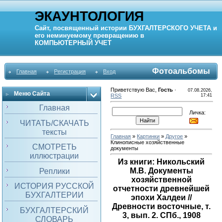
ЭКАУНТОЛОГИЯ
Сайт, посвященный истории
БУХГАЛТЕРСКОГО УЧЕТА
и
его неминуемому превращению в
КОМПЬЮТЕРНЫЙ
УЧЕТ
Фотоальбомы
Главная
Регистрация
Вход
Приветствую Вас
,
Гость
·
07.08.2026,
Меню Сайта
RSS
17:41
Главная
Личка:
ЧИТАТЬ/СКАЧАТЬ
тексты
Главная
»
Картинки
»
Другое
»
Клинописные хозяйственные
СМОТРЕТЬ
документы
иллюстрации
Из книги: Никольский
М.В. Документы
Реплики
хозяйственной
ИСТОРИЯ РУССКОЙ
отчетности древнейшей
БУХГАЛТЕРИИ
эпохи Халдеи //
Древности восточные, т.
БУХГАЛТЕРСКИЙ
3, вып. 2. СПб., 1908
СЛОВАРЬ