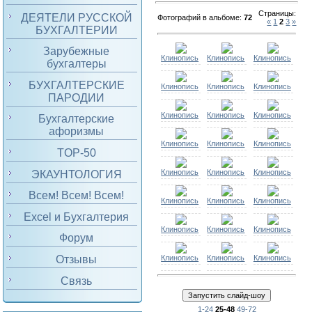
Страницы
:
ДЕЯТЕЛИ РУССКОЙ
Фотографий в альбоме
:
72
«
1
2
3
»
БУХГАЛТЕРИИ
Зарубежные
Клинопись
Клинопись
Клинопись
бухгалтеры
БУХГАЛТЕРСКИЕ
Клинопись
Клинопись
Клинопись
ПАРОДИИ
Клинопись
Клинопись
Клинопись
Бухгалтерские
афоризмы
Клинопись
Клинопись
Клинопись
TOP-50
Клинопись
Клинопись
Клинопись
ЭКАУНТОЛОГИЯ
Всем! Всем! Всем!
Клинопись
Клинопись
Клинопись
Excel и Бухгалтерия
Клинопись
Клинопись
Клинопись
Форум
Отзывы
Клинопись
Клинопись
Клинопись
Связь
1-24
25-48
49-72