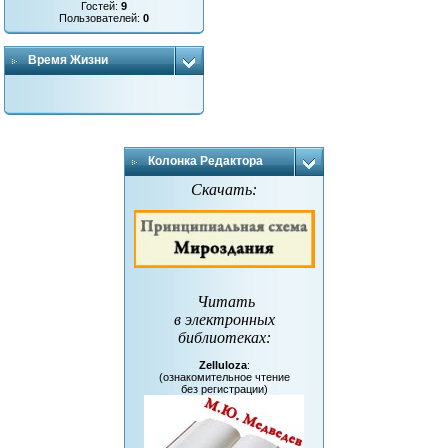
Гостей:
9
Пользователей:
0
Время Жизни
Колонка Редактора
Скачать:
Читать
в электронных
библиотеках
:
Zelluloza
:
(ознакомительное чтение
без регистрации)