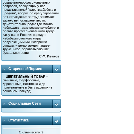
социально-профессиональных
вопросов, волнующих у нас
представителей "царства Дебета и
Кредита", вопрос об урегулировании
вознаграждения за труд занимает
далеко не последнее место.
Действительно, редко где можно
наблюдать такие резкие колебания в
оплате профессионального труда,
как у нас в России: наряду с
набобами счетного мира,
получающими министерские
оклады, – целая армия париев-
тружеников, зарабатывающих
буквально гроши.
С.Ф. Иванов
Старинный Термин
ЩЕПЕТИЛЬНЫЙ ТОВАР
–
глиняные, фарфоровые,
деревянные, жестяные и др.
применяемые в быту изделия (в
основном, посуда).
Социальные Сети
Статистика
Онлайн всего:
9