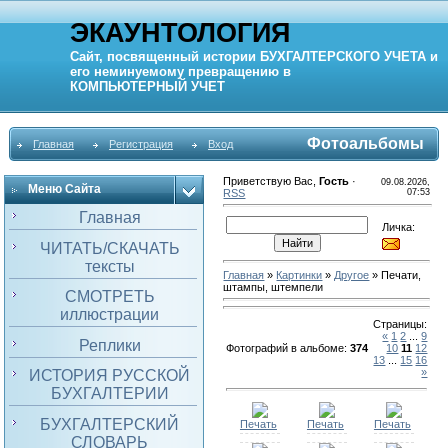
ЭКАУНТОЛОГИЯ
Сайт, посвященный истории
БУХГАЛТЕРСКОГО УЧЕТА
и
его неминуемому превращению в
КОМПЬЮТЕРНЫЙ
УЧЕТ
Фотоальбомы
Главная
Регистрация
Вход
Приветствую Вас
,
Гость
·
09.08.2026,
Меню Сайта
RSS
07:53
Главная
Личка:
ЧИТАТЬ/СКАЧАТЬ
тексты
Главная
»
Картинки
»
Другое
» Печати,
штампы, штемпели
СМОТРЕТЬ
иллюстрации
Страницы
:
«
1
2
...
9
Реплики
Фотографий в альбоме
:
374
10
11
12
13
...
15
16
»
ИСТОРИЯ РУССКОЙ
БУХГАЛТЕРИИ
БУХГАЛТЕРСКИЙ
Печать
Печать
Печать
СЛОВАРЬ