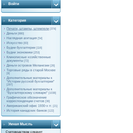
Войти
Категория
Печати, штампы, штемпели
[374]
Деньги
[880]
Наглядная агитация
[54]
Искусство
[83]
Будни бухгалтерии
[116]
Будни экономики
[253]
Клинописные хозяйственные
документы
[72]
Деньги островов Меланезии
[26]
Торговые ряды в старой Москве
[9]
Дополнительные материалы к
"Истории русской бухгалтерии"
[297]
Дополнительные материалы к
"Бухгалтерскому словарю"
[1038]
Графическое обозначение
корреспонденции счетов
[36]
Американский офис 1930-х гг.
[21]
История канадских банков
[122]
Умная Мысль
Счетоводством следует