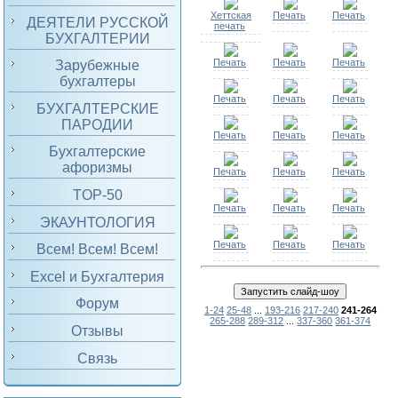
Хеттская
Печать
Печать
ДЕЯТЕЛИ РУССКОЙ
печать
БУХГАЛТЕРИИ
Печать
Печать
Печать
Зарубежные
бухгалтеры
Печать
Печать
Печать
БУХГАЛТЕРСКИЕ
ПАРОДИИ
Печать
Печать
Печать
Бухгалтерские
афоризмы
Печать
Печать
Печать
TOP-50
Печать
Печать
Печать
ЭКАУНТОЛОГИЯ
Печать
Печать
Печать
Всем! Всем! Всем!
Excel и Бухгалтерия
Форум
1-24
25-48
...
193-216
217-240
241-264
265-288
289-312
...
337-360
361-374
Отзывы
Связь