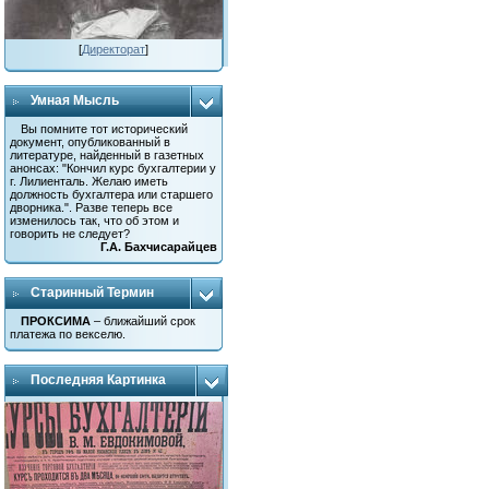
[
Директорат
]
Умная Мысль
Вы помните тот исторический
документ, опубликованный в
литературе, найденный в газетных
анонсах: "Кончил курс бухгалтерии у
г. Лилиенталь. Желаю иметь
должность бухгалтера или старшего
дворника.". Разве теперь все
изменилось так, что об этом и
говорить не следует?
Г.А. Бахчисарайцев
Старинный Термин
ПРОКСИМА
– ближайший срок
платежа по векселю.
Последняя Картинка