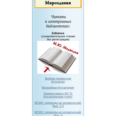
Читать
в электронных
библиотеках
:
Zelluloza
:
(ознакомительное чтение
без регистрации)
Выбери профессию
Бухгалтер
Волшебная бухгалтерия
Комментарии к ФЗ "О
Бухгалтерском учете"
МСФО: переводы на человеческий.
Вып. 1-3
МСФО: переводы на человеческий.
Вып. 4