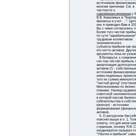
источником финансиров
многим причинам. См. в
частности о
самофинансировании
у В
В.В. Ковалевых в "Корпо
финансы и учет: ...". Цит
них я приводил Вам в 2012
Вы с ними согласились т
Более того чистая прибыл
по сути "
зарабатывание
трудовым коллективом
экономического
субъекта прибыли как пр
его нетто-активов. Други
аргументы пока не уазы
В Беларуси, к сожалени
сих пор чистая прибыль
амортизация долгосрочн
активов (!) - собственны
источники финансирова
инвестиционных проекто
того их сумма именуется
"чистый доход" (постано
Минэкономики по бизнес
планам). Налицо рудиме
советской экономическо
в которой пассив баланс
(обязательства и собст
капитал) - источники
формирования (финанси
активов.
5. О ресурсном бассей
пояснял выше в п. 1. Тол
отмечу, что для меня ка
странным, почему Я.В. 
неоднократно называл с
"Убытки и прибыли" сам