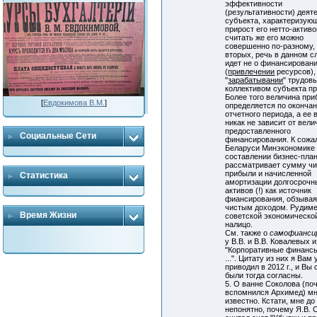
эффективности
(результативности) деят
субъекта, характеризую
прирост его нетто-активо
считать же его можно
совершенно по-разному, 
вторых, речь в данном с
идет не о финансирован
(
привлечении
ресурсов),
"
зарабатывании
" трудов
коллективом субъекта п
Более того величина пр
[
Евдокимова В.М.
]
определяется по оконча
отчетного периода, а ее
никак не зависит от вел
предоставленного
Социальные Сети
финансирования. К сожа
Беларуси Минэкономике
составлении бизнес-пла
рассматривает сумму чи
прибыли и начисленной
Статистика
амортизации долгосрочн
активов (!) как источник
фиансирования, обзывая
чистым доходом. Рудим
Время Жизни
советской экономическо
налицо.
См. также о
самофианси
у В.В. и В.В. Ковалевых и
"Корпоративные финансы
...". Цитату из них я Вам
приводил в 2012 г., и Вы
были тогда согласны.
5. О ванне Соколова (по
вспомнился Архимед) м
известно. Кстати, мне до
непонятно, почему Я.В. 