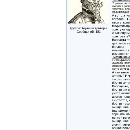
У разных авт
имеются разл
трактовки пер
модификации.
А вот с эти
согласен. П
пермутации
модификаци
Группа: Администраторы
трактуют од
Сообщений:
181
А как еще 
трактовать
Варианта-то
два: либо в
баланса
изменяется,
изменяется
Цитата
(
BSL
Нетто-фактор
факторы, вли
изменение ве
нетто-активов
А что такое
активы? И ч
таком случ
брутто-акт
Вообще-то,
брутто и и н
учете немн
другое пон
считается, 
брутто - ве
очищенная
(например, 
тары или на
нетто - вел
очищенная. 
значит, име
общая вели