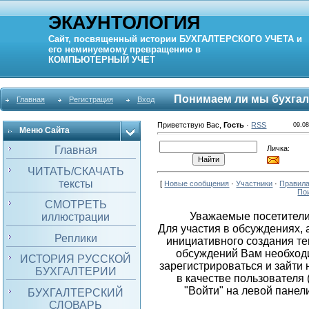
ЭКАУНТОЛОГИЯ
Сайт, посвященный истории
БУХГАЛТЕРСКОГО УЧЕТА
и
его неминуемому превращению в
КОМПЬЮТЕРНЫЙ
УЧЕТ
Понимаем ли мы бухгалт
Главная
Регистрация
Вход
Приветствую Вас
,
Гость
·
RSS
09.08
Меню Сайта
Личка:
Главная
ЧИТАТЬ/СКАЧАТЬ
тексты
[
Новые сообщения
·
Участники
·
Правил
По
СМОТРЕТЬ
Уважаемые посетители
иллюстрации
Для участия в обсуждениях, 
Реплики
инициативного создания те
обсуждений Вам необход
ИСТОРИЯ РУССКОЙ
зарегистрироваться и зайти 
БУХГАЛТЕРИИ
в качестве пользователя 
"Войти" на левой панели
БУХГАЛТЕРСКИЙ
СЛОВАРЬ