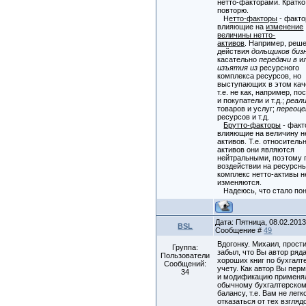
нетто-факторами. Кратко
повторю.
Н
етто-факторы
- факто
влияющие на
изменение
величины нетто-
активов
. Например, реш
действия
дольщиков биз
касательно
передачи в
и
изъятия из
ресурсного
комплекса ресурсов, но
выступающих в этом кач
т.е. не как, например, п
и покупатели и т.д.;
реал
товаров и услуг;
переоце
ресурсов и т.д.
Брутто-факторы
- фак
влияющие на величину н
активов. Т.е. относитель
активов они являются
нейтральными, поэтому 
воздействии на ресурсн
комплекс нетто-активы н
изменяются.
Надеюсь, что стало пон
Дата: Пятница, 08.02.2013,
BSL
Сообщение #
49
Вдогонку. Михаил, прости
Группа:
забыл, что Вы автор ряд
Пользователи
хороших книг по бухгал
Сообщений:
учету. Как автор Вы пер
34
и модификацию применя
обычному бухгалтерско
балансу, т.е. Вам не легк
отказаться от тех взгляд