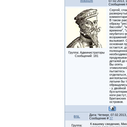
mikejum
07.02.2013, 1
Сообщение
Сергей, спа
развернуты
комментари
В таком ра
образы "ре
бассейн", 
времени", 
неубитого 
возражений
вызывают. 
основная п
остается: д
полноценно
Группа: Администраторы
необходим
Сообщений:
181
продумыван
деталей до 
Вы опять
этимологие
пытаетесь
отделаться,
англоязычно
латыни бы 
обращались
- у двойной
бухгалтерии
ноги растут,
Британских
островов.
Дата: Четверг, 07.02.2013,
BSL
Сообщение #
37
К вашему сведению, Мих
Группа: