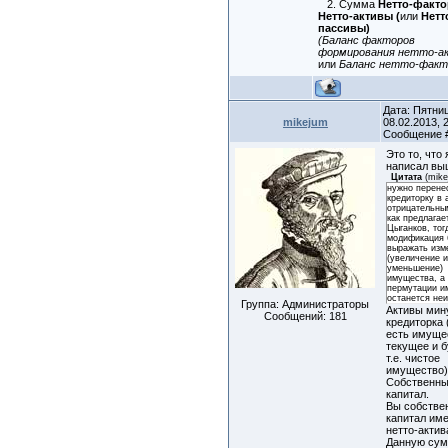
2. Сумма
Нетто-факт
Нетто-активы (
или
Нетт
пассивы)
(Баланс факторов
формирования нетто-а
или
Баланс нетто-факт
Дата: Пятни
mikejum
08.02.2013, 2
Сообщение
Это то, что 
написал вы
Цитата
(
mik
нужно перене
кредиторку в 
отрицательны
как предлагае
Цыганков, тог
модификация 
выражать изм
(увеличение 
уменьшение)
имущества, а
пермутации и
останется не
Группа: Администраторы
Активы мин
Сообщений:
181
кредиторка 
есть имуще
текущее и 
т.е. чистое
имущество)
Собственн
капитал.
Вы собстве
капитал им
нетто-акти
Данную су