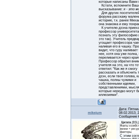
которые написаны Вами 
Кстати, вспомните Ваш
высказывание:
я - это м
Для других посетителе
форума расскажу мален
историю, т.к. ранее Миха
она знакома и ему понра
К учителю дзэна приех
профессор университета
познать эту философию 
это так). Учитель предв
угощает профессора чае
наливая его в чашку. П
видит, что гуру наливает
нее, хотя она уже полна,
переливается через края
Профессор обратил вни
учителя на это, на что то
ответил: "Как же я смогу
рассказать и объяснить 
дзэн, если твоя голова, к
чашка, полны чужими и
собственными идеями,
представлениями, мысл
которые нередко могут б
иллюзиями".
Дата: Пятни
mikejum
08.02.2013, 2
Сообщение
Цитата
(
BSL
Факты хозяйс
жизни = ресу
факторы.
С этим согл
Цитата
(
BSL