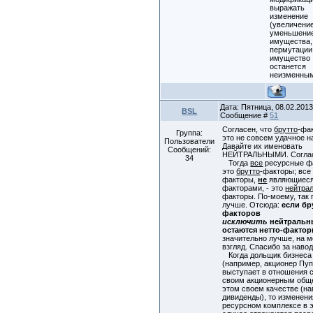
выражать
изменение
(увеличени
уменьшени
имущества,
пермутации
имущество
останется
неизменны
Дата: Пятница, 08.02.2013,
BSL
Сообщение #
51
Согласен, что
брутто
-фа
Группа:
это не совсем удачное н
Пользователи
Давайте их именовать
Сообщений:
НЕЙТРАЛЬНЫМИ. Согла
34
Тогда
все
ресурсные ф
это
брутто
-факторы; все
факторы,
не
являющиес
факторами, - это
нейтра
факторы. По-моему, так 
лучше. Отсюда:
если бр
факторов
исключить
нейтральны
остаются нетто-факто
значительно лучше, на 
взгляд. Спасибо за наво
Когда дольщик бизнеса
(например, акционер Пуп
выступает в отношения 
своим акционерным общ
этом своем качестве (н
дивиденды), то изменени
ресурсном комплексе в 