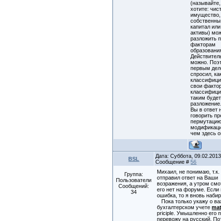
(называйте,
хотите: чис
имущество,
собственны
капитал или
активы) мо
разложить 
факторам
образовани
Действител
можно. Поэ
первым дел
спросил, ка
классифици
свои факто
классифици
таким будет
разложение
Вы в ответ 
говорить пр
пермутацию
модификаци
чем здесь 
Дата: Суббота, 09.02.2013,
BSL
Сообщение #
56
Михаил, не понимаю, т.к.
Группа:
отправил ответ на Ваши
Пользователи
возражения, а утром смо
Сообщений:
его нет на форуме. Если
34
ошибка, то я вновь набир
Пока только укажу о ва
бухгалтерском учете
ma
priciple. Умышленно его 
перевожу на русский. П