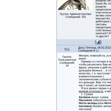
разделы ба
Какие Вы т
разделы
предполагае
классическ
Группа: Администраторы
активы (на
Сообщений:
181
имущество,
дебиторка) 
пассивы
(кредиторка
собственны
капитал)? И
то другое?
Дата: Пятница, 08.02.2013,
BSL
Сообщение #
54
Михаил, пожалуйста, ус
Группа:
меня!
Пользователи
Пример со счетами я п
Сообщений:
чтобы разъяснить Вам 
34
фразу: решения и дейст
дольщика бизнеса ... в э
качестве, т..е. выступает
взаимоотношения с
экономическим субъекто
его дольщик. Вам это по
как я понял, не понятны
Я все время говорю о
модели отчетности
, а им
1. Сумма
Активов
минус
сумма
Пассивов
(обязательст
Нетто-активы (
или
Нетт
пассивы)
(Баланс актив
пассивов)