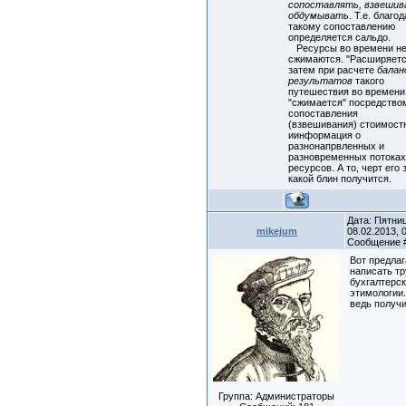
сопоставлять, взвешив
обдумывать
. Т.е. благо
такому сопоставлению
определяется сальдо.
Ресурсы во времени н
сжимаются. "Расширяетс
затем при расчете
балан
результатов
такого
путешествия во времени
"сжимается" посредство
сопоставления
(взвешивания) стоимост
иинформация о
разнонапрвленных и
разновременных потока
ресурсов. А то, черт его 
какой блин получится.
Дата: Пятни
mikejum
08.02.2013, 0
Сообщение
Вот предлаг
написать тр
бухгалтерс
этимологии
ведь получи
Группа: Администраторы