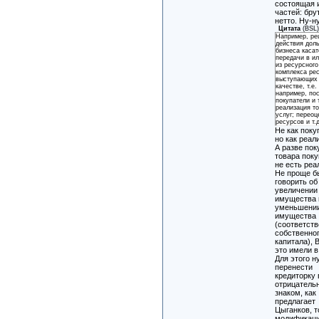
состоящая 
частей: бру
нетто. Ну-ну
Цитата
(
BSL
Например, ре
действия дол
бизнеса каса
передачи в и
из ресурсного
комплекса ре
выступающих 
качестве, т.е.
например, по
покупатели и т
реализация т
услуг; переоц
ресурсов и т.
Не как поку
но как реал
А разве пок
товара пок
не есть реа
Не проще б
говорить об
увеличении
имущества 
уменьшени
имущества
(соответст
собственно
капитала), 
это имели в
Для этого н
перенести
кредиторку 
отрицател
знаком, как
предлагает
Цыганков, т
модификаци