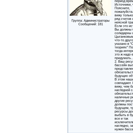
период вре
Источники, 
Поясните,
пожалуйста.
вижу только
ряд счетов 
Группа: Администраторы
неясной тра
Сообщений:
181
Если это ис
Вы должны 
солидарны 
Цыганковым
что-то друго
указано в 
теориях" П
тогда интер
это ж надо 
придумать..
2. Ваш рес
бассейн выт
представле
обязательст
будущих об
В этом наш
совпадают. 
вижу, чем б
наглядней 
обязательст
наличные р
другие рес
должны пос
будущем, т
ресурсы до
выбыть в б
все и так
исключител
наглядно, з
нужен басс