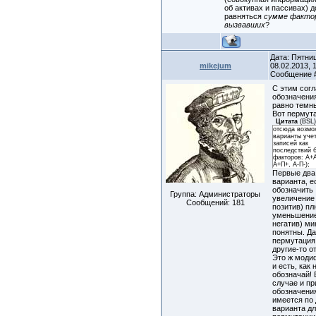
об активах и пассивах) 
равняться
сумме фактор
вызвавших
?
Дата: Пятни
mikejum
08.02.2013, 1
Сообщение
С этим согл
обозначени
равно темн
Вот пермут
Цитата
(
BSL
отсюда возм
варианты уче
записей как
последствий б
факторов: А+А
А+П+, А-П-);
Первые два
варианта, е
обозначить
Группа: Администраторы
увеличение
Сообщений:
181
позитив) пл
уменьшение
негатив) ми
понятны. Да
пермутация
другие-то о
Это ж моди
и есть, как 
обозначай!
случае и п
обозначени
имеется по
варианта д