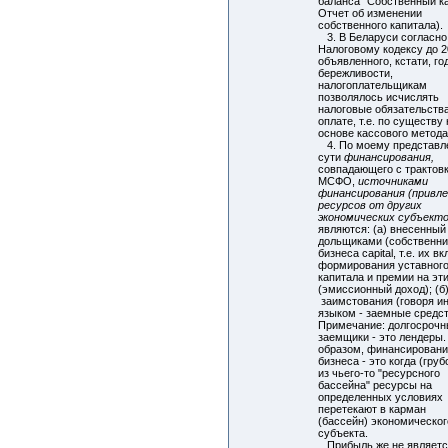
баланса "Собственный ка
Отчет об изменении
собственного капитала).
3. В Беларуси согласно
Налоговому кодексу до 20
объявленного, кстати, г
бережливости,
налогоплательщикам
позволялось исчислять
налоговые обязательств
оплате, т.е. по существу
основе кассового метода
4. По моему представл
сути
финансирования,
совпадающего с трактов
МСФО,
источниками
финансирования (привл
ресурсов от других
экономических субъекто
являются: (а) внесенный
дольщиками (собственн
бизнеса capital, т.е. их в
формирования уставног
капитала и премии на эт
(эмиссионный доход); (б
заимстования (говоря и
языком - заемные средст
Примечание: долгосроч
заемщики - это лендеры.
образом, финансирован
бизнеса - это когда (груб
из чьего-то "ресурсного
бассейна" ресурсы на
определенных условиях
перетекают в карман
(бассейн) экономическог
субъекта.
Прибыль же не являет