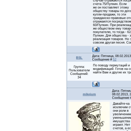
случае отражаются поср
счета 75/Пупкин. Если
же он поставляет этому
обществу товары по дог
купли-продажи, то эти
гражданско-правовые о
отражаются посредством
60/Пупкин. При реализац
же обществом ему товар
покупателю, то тогда - 62
Пупкин. Для общества - 
реализация товаров. Но 
совсем другая песня. С
Дата: Пятница, 08.02.2013,
BSL
Сообщение #
52
По поводу пермутаций и
Группа:
модификаций. Готов на с
Пользователи
найти Вам и другие их тр
Сообщений:
34
Дата: Пятни
mikejum
08.02.2013, 2
Сообщение
Давайте-ка
исключим с
они роли в
увеличении
уменьшени
имущества 
играют. Нет
счетов, а е