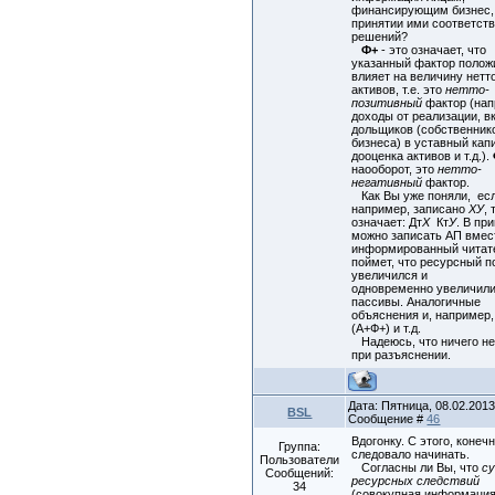
финансирующим бизнес,
принятии ими соответс
решений?
Ф+
- это означает, что
указанный фактор полож
влияет на величину нетт
активов, т.е. это
нетто-
позитивный
фактор (нап
доходы от реализации, в
дольщиков (собственник
бизнеса) в уставный кап
дооценка активов и т.д.).
наооборот, это
нетто-
негативный
фактор.
Как Вы уже поняли, есл
например, записано
ХУ
, 
означает: Дт
Х
Кт
У
. В пр
можно записать АП вмес
информированный читат
поймет, что ресурсный п
увеличился и
одновременно увеличил
пассивы. Аналогичные
объяснения и, например,
(А+Ф+) и т.д.
Надеюсь, что ничего не
при разъяснении.
Дата: Пятница, 08.02.2013,
BSL
Сообщение #
46
Вдогонку. С этого, конечн
Группа:
следовало начинать.
Пользователи
Согласны ли Вы, что
с
Сообщений:
ресурсных следствий
34
(совокупная информаци