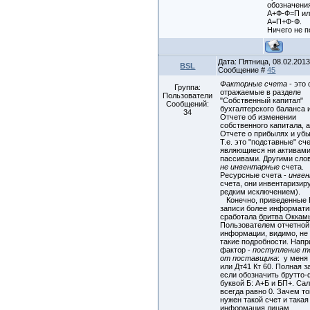
обозначени
А+Ф-Ф=П и
А=П+Ф-Ф.
Ничего не п
Дата: Пятница, 08.02.2013,
BSL
Сообщение #
45
Факторные счета
- это 
Группа:
отражаемые в разделе
Пользователи
"Собственный капитал"
Сообщений:
бухгалтерского баланса 
34
Отчете об изменении
собственного капитала, а
Отчете о прибылях и убы
Т.е. это "подставные" сче
являющиеся ни активами
пассивами. Другими сло
не инвентарные
счета.
Ресурсные счета -
инве
счета, они инвентаризир
редким исключением).
Конечно, приведенные
записи более информати
сработала
бритва Оккам
Пользователем отчетной
информации, видимо, не
такие подробности. Напр
фактор -
поступление т
от поставщика
: у меня
или Дт41 Кт 60. Полная з
если обозначить брутто
буквой Б: А+Б и БП+. Са
всегда равно 0. Зачем то
нужен такой счет и такая
информация лицам,