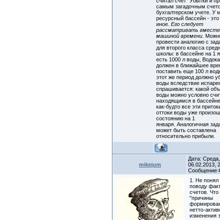
считал счет "Убытки и п
самым загадочным счет
бухгалтерском учете. У 
ресурсный бассейн - это
иное.
Его следует
рассматривать вместе
машиной времени
. Можн
провести аналогию с зад
для второго класса сред
школы: в бассейне на 1 
есть 1000 л воды, Водок
должен в ближайшее вр
поставить еще 100 л вод
этот же период должно у
воды вследствие испаре
спрашивается: какой об
воды можно условно счи
находящимся в бассейне
как-будто все эти приток
оттоки воды уже произо
состоянию на 1
января. Аналогичная зад
может быть составлена
относительно прибыли.
Дата: Среда
mikejum
06.02.2013, 2
Сообщение
1. Не понял
поводу фак
счетов. Что
"причины
формирова
нетто-актив
изменения 