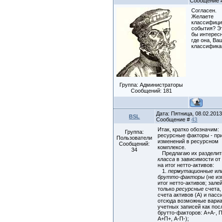
Сообщение
Согласен.
Желаете
классифици
события? Э
бы интересн
где она, Ва
классифика
Группа: Администраторы
Сообщений:
181
Дата: Пятница, 08.02.2013,
BSL
Сообщение #
43
Итак, кратко обозначим:
Группа:
ресурсные факторы - пр
Пользователи
изменений в ресурсном
Сообщений:
комплексе.
34
Предлагаю их разделит
класса
в зависимости от
на итог нетто-активов:
1.
пермутационные
ил
брутто-факторы
(не и
итог нетто-активов; зал
только
ресурсные
счета, 
счета активов (А) и пасс
отсюда возможные вари
учетных записей как пос
брутто-факторов: А+А-, 
А+П+, А-П-);