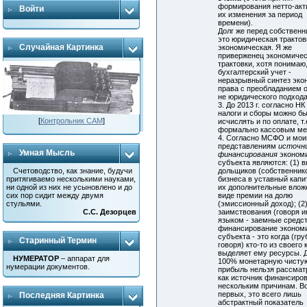
формирования нетто-акт
Войти
их изменения за период
времени).
Долг же перед собственн
это юридическая трактовк
Случайная Картинка
экономическая. Я же
приверженец экономиче
трактовки, хотя понимаю,
бухгалтерский учет -
неразрывный синтез эко
права с преобладанием 
не юридического подход
3. До 2013 г. согласно НК
налоги и сборы можно б
[
Контрольник САМ
]
исчислять и по оплате, т.
формально кассовым ме
4. Согласно МСФО и мо
представлениям
источн
Умная Мысль
финансирования
экономи
субъекта являются: (1) 
дольщиков (собственник
Счетоводство, как знание, будучи
бизнеса в уставный капи
притягиваемо несколькими науками,
их дополнительные влож
ни одной из них не усыновлено и до
виде премии на долю
сих пор сидит между двумя
(эмиссионный доход); (2
стульями.
заимствования (говоря 
С.С. Дезорцев
языком - заемные средств
финансирование эконом
субъекта - это когда (гру
Старинный Термин
говоря) кто-то из своего
выделяет ему ресурсы. 
НУМЕРАТОР
– аппарат для
100% монетарную чисту
нумерации документов.
прибыль нельзя рассмат
как источник финансиро
нескольким причинам. В
первых, это всего лишь
Последняя Картинка
абстрактный показатель