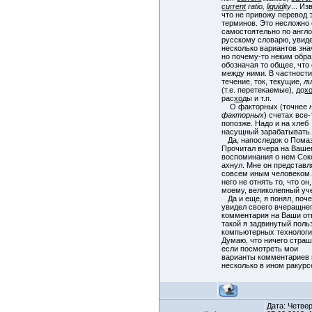
current
ratio,
liquid
ity
... Из
что не привожу перевод 
терминов. Это несложно
самостоятельно по англо
русскому словарю, увид
несколько вариантов зна
но почему-то неким обр
обозначая то общее, что
между ними. В частности
течение, ток, текущие,
л
(т.е. перетекаемые), до
х
рас
ход
ы и т.п.
О факторных (точнее
факторных
) счетах все-
попозже. Надо и на хлеб
насущный зарабатыват
Да, напоследок о Помаз
Прочитал вчера на Ваше
воспоминания о нем Сок
ахнул. Мне он представл
совсем иным человеком.
него не отнять то, что он,
моему, великолепный у
Да и еще, я понял, поч
увидел своего вчеращне
комментария на Ваши от
такой я задвинутый поль
компьютерных технологи
Думаю, что ничего страш
если посмотреть мои
варианты комментариев 
несколько в ином ракурс
Дата: Четвер