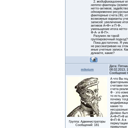
2.
модификационные
и
нетто-факторы
(влияют
нетто-активов; задейств
одновременно
ресурсны
факторные
счета (Ф); о
возможные варианты уч
записей: увеличение итог
активов А+Ф+ и П-Ф-,
уменьщение итога нетто
Ф-А- и Ф-П+.
Разумен ли такой
группировочный подход?
Пока достаточно. Я у
не рассматриваю на это
иные учетные записи. Ка
думаете, какие?
Дата: Пятни
mikejum
08.02.2013, 1
Сообщение
А что Вы по
факторным
счетами по
счета реал
Ф - это изм
то есть дел
почему тогд
модификаци
какие-то
несуразные
Должно быт
А+Ф=П+Ф ил
Ф=П-Ф. А в
Группа: Администраторы
пермутации
Сообщений:
181
привычные