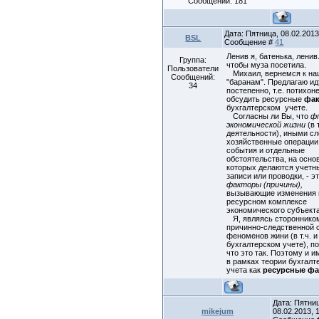
Сообщений:
181
Дата: Пятница, 08.02.2013,
BSL
Сообщение #
41
Ленив я, батенька, ленив
Группа:
чтобы муза посетила.
Пользователи
Михаил, вернемся к н
Сообщений:
"баранам". Предлагаю ид
34
постепенно, т.е. потихоне
обсудить ресурсные
фа
бухгалтерском учете.
Согласны ли Вы, что
ф
экономической жизни
(в т
деятельности), иными с
хозяйственные операции
события и отдельные
обстоятельства, на осно
которых делаются учетн
записи или проводки, - э
факторы (причины),
вызывающие изменения 
ресурсном комплексе
экономического субъект
Я, являясь стороннико
причинно-следственной 
феноменов жини (в т.ч. и
бухгалтерском учете), п
что это так. Поэтому и 
в рамках теории бухгалт
учета как
ресурсные фа
Дата: Пятни
mikejum
08.02.2013, 1