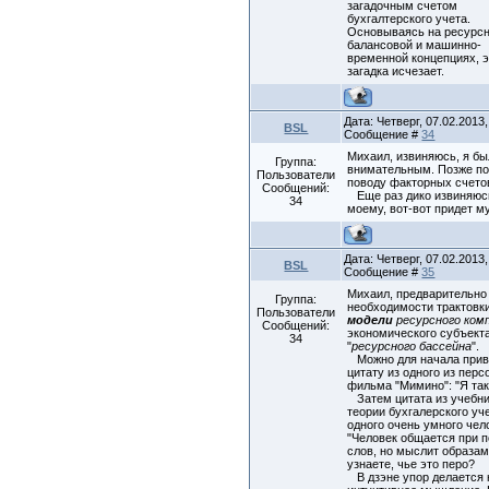
загадочным счетом
бухгалтерского учета.
Основываясь на ресурсн
балансовой и машинно-
временной концепциях, 
загадка исчезает.
Дата: Четверг, 07.02.2013,
BSL
Сообщение #
34
Михаил, извиняюсь, я бы
Группа:
внимательным. Позже п
Пользователи
поводу факторных счето
Сообщений:
Еще раз дико извиняюс
34
моему, вот-вот придет м
Дата: Четверг, 07.02.2013,
BSL
Сообщение #
35
Михаил, предварительно
Группа:
необходимости трактовк
Пользователи
модели
ресурсного ком
Сообщений:
экономического субъекта
34
"
ресурсного бассейна
".
Можно для начала прив
цитату из одного из пер
фильма "Мимино": "Я так
Затем цитата из учебни
теории бухгалерского уч
одного очень умного чел
"Человек общается при 
слов, но мыслит образам
узнаете, чье это перо?
В дзэне упор делается 