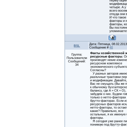
пермутации
модификаци
четыре. А у
всего восе
откуда они 
И что такое
факторы и н
факторы, к
Вы постоян
упоминаете
Дата: Пятница, 08.02.2013,
BSL
Сообщение #
48
Факты хозяйственной 
Группа:
ресурсные факторы
. О
Пользователи
производят некие измене
Сообщений:
ресурсном комплексе
34
экономического субъекта
Согласны?
У
разных
авторов име
различные
трактовки пе
и модификации. Давайте
Вас не смущать (Вы же 
к обычному бухгалтерск
балансу, где А = СК + О),
забудем о них. Будем го
только о нетто-факторах
брутто-факторах. Если и
ресурсных факторов ис
нетто-факторы, то остаю
какие? Правильно, все
остальные, я их именую 
факторы.
Я сегодня уже ранее пи
понимаю под брутто-фак