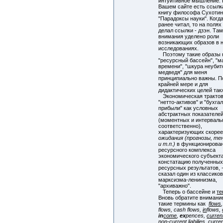
интуитивное мышление.
Вашем сайте есть ссылк
книгу философа Сухоти
"Парадоксы науки". Когда
ранее читал, то на полях
делал ссылки - дзэн. Та
внимания уделено роли
возникающих образов в 
исследованиях.
Поэтому такие образы 
"ресурсный бассейн", "
времени", "шкура неубит
медведя" для меня
принципиально важны. П
крайней мере и для
дидактических целей так
Экономическая тракто
"нетто-активов" и "бухга
прибыли" как условных
абстрактных показателе
(моментных и интервал
соответственно),
характеризующих скоре
ожидания (прогнозы, те
и т.п.)
в функционирова
ресурсного комплекса
экономического субъект
констатацию полученны
ресурсных результатов, -
сказал один из классико
марксизма-ленинизма,
"архиважно".
Теперь о бассейне и
те
Вновь обратите внимани
такие термины как
flows
flows, cash flows,
in
flows,
in
come
,
ex
pences,
curren
non-
current
liabilies,
curre