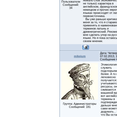
немало слов экономическ
Пользователи
не только) характера в
Сообщений:
английском, французско
34
немецком и прочих евро
языках происходят от ла
первоисточника.
Вы уже раньше критико
меня за то, что я стараю
применять в наименован
терминов латынь и
древнегреческий. Реком
мне сделать упор на рус
языке. Но я пока остаюс
своем мнении.
Дата: Четвер
mikejum
07.02.2013, 1
Сообщение
Этимология
служить
подспорьем,
более. А то 
легковесно
получается
учитывают
ресурсы, о
сжимаются
машиной вр
вот английс
термины в
подтвержде
Группа: Администраторы
дальше мне
Сообщений:
181
сами может
додумать...
что Вы ост