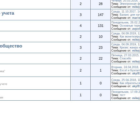
Четверг, 20.03.2014, 
2
28
Тема:
Электронная ф
Сообщение от:
mike
Среда, 11.10.2017, 1
 учета
3
147
Тема:
Баланс для н
Сообщение от:
mari
Понедельник, 26.02.2
4
131
Тема:
Основные тер
Сообщение от:
avpo
Среда, 04.09.2019, 1
2
10
Тема:
Как монетизир
Сообщение от:
mike
Среда, 04.09.2019, 1
ообщество
3
23
Тема:
Кризис жанра и
Сообщение от:
mike
Пятница, 27.03.2015,
2
22
Тема:
Спасибо
Сообщение от:
mike
Вторник, 24.04.2018,
2
1
Тема:
Excel и Бухгал
ика"
Сообщение от:
akyl9
Среда, 25.04.2018, 1
1
0
Тема:
Как обратиться
 учете
Сообщение от:
akyl9
Понедельник, 17.09.2
1
0
Тема:
тест
гии
Сообщение от:
mike