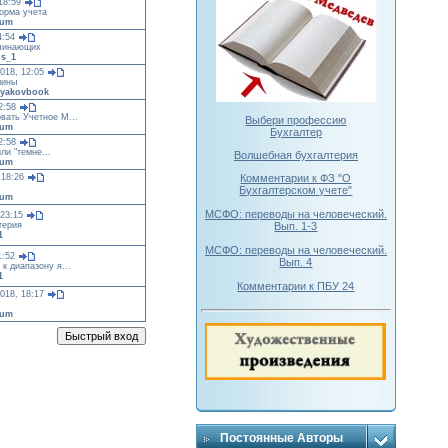
18:59
орма учета
jum
4:54
ачинающих
os_1
018, 12:05
мины
lyakovbook
2:58
овать Учетное М...
Выбери профессию
jum
Бухгалтер
2:58
ли "темне...
Волшебная бухгалтерия
jum
Комментарии к ФЗ "О
 18:26
Бухгалтерском учете"
jum
МСФО: переводы на человеческий.
 23:15
Вып. 1-3
терия
1
МСФО: переводы на человеческий.
1:52
Вып. 4
 к диапазону я...
1
Комментарии к ПБУ 24
018, 18:17
jum
Постоянные Авторы