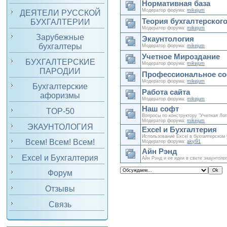
Нормативная база
Модератор форума:
mikejum
ДЕЯТЕЛИ РУССКОЙ
Теория бухгалтерского
БУХГАЛТЕРИИ
Модератор форума:
mikejum
Зарубежные
Экаунтология
бухгалтеры
Модератор форума:
mikejum
Учетное Мироздание
БУХГАЛТЕРСКИЕ
Модератор форума:
mikejum
ПАРОДИИ
Профессиональное с
Модератор форума:
mikejum
Бухгалтерские
Работа сайта
афоризмы
Модератор форума:
mikejum
Наш софт
TOP-50
Вопросы по конструктору "Учетная Лог
Модератор форума:
mikejum
ЭКАУНТОЛОГИЯ
Excel и Бухгалтерия
Использование Excel в бухгалтерском
Всем! Всем! Всем!
Модератор форума:
akyl91
Айн Рэнд
Excel и Бухгалтерия
Айн Рэнд и ее идеи в свете экаунтоло
Форум
Отзывы
Связь