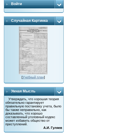
Войти
Случайная Картинка
[
Учебный план
]
Умная Мысль
Утверждать, что хорошая теория
обязательно гарантирует
правильную постановку учета, было
бы также неправильно, как
доказывать, что хорошо
составленный уголовный кодекс
может избавить общество от
преступлений.
А.И. Гуляев