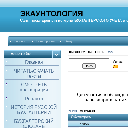
ЭКАУНТОЛОГИЯ
Сайт, посвященный истории
БУХГАЛТЕРСКОГО УЧЕТА
и 
Главная
Регистрация
Вход
Приветствую Вас
,
Гость
·
RSS
Меню Сайта
Личка:
Главная
ЧИТАТЬ/СКАЧАТЬ
тексты
СМОТРЕТЬ
иллюстрации
Для участия в обсужден
Реплики
зарегистрироваться 
ИСТОРИЯ РУССКОЙ
Форум
»
Обсуждаем...
БУХГАЛТЕРИИ
Обсуждаем...
БУХГАЛТЕРСКИЙ
Форум
СЛОВАРЬ