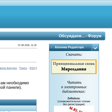
Обсуждаем... - Форум
07.08.2026, 11:20
Колонка Редактора
Скачать:
вила форума
·
Поиск
·
RSS
]
Читать
 Вам необходимо
в электронных
вой панели).
библиотеках
:
Zelluloza
:
(ознакомительное чтение
без регистрации)