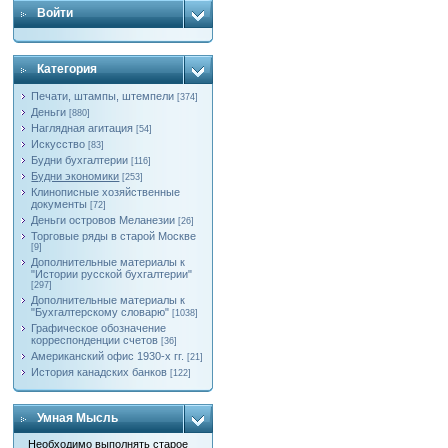
Войти
Категория
Печати, штампы, штемпели
[374]
Деньги
[880]
Наглядная агитация
[54]
Искусство
[83]
Будни бухгалтерии
[116]
Будни экономики
[253]
Клинописные хозяйственные
документы
[72]
Деньги островов Меланезии
[26]
Торговые ряды в старой Москве
[9]
Дополнительные материалы к
"Истории русской бухгалтерии"
[297]
Дополнительные материалы к
"Бухгалтерскому словарю"
[1038]
Графическое обозначение
корреспонденции счетов
[36]
Американский офис 1930-х гг.
[21]
История канадских банков
[122]
Умная Мысль
Необходимо выполнять старое