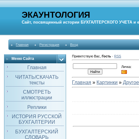
ЭКАУНТОЛОГИЯ
Сайт, посвященный истории
БУХГАЛТЕРСКОГО УЧЕТА
и 
Главная
Регистрация
Вход
Приветствую Вас
,
Гость
·
RSS
Меню Сайта
Личка:
Главная
ЧИТАТЬ/СКАЧАТЬ
Главная
»
Картинки
»
Друго
тексты
СМОТРЕТЬ
иллюстрации
Реплики
ИСТОРИЯ РУССКОЙ
БУХГАЛТЕРИИ
БУХГАЛТЕРСКИЙ
СЛОВАРЬ