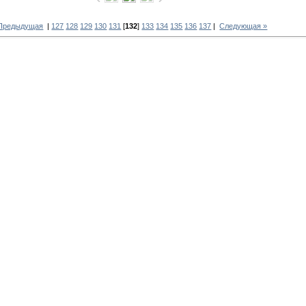
 Предыдущая
|
127
128
129
130
131
[
132
]
133
134
135
136
137
|
Следующая »