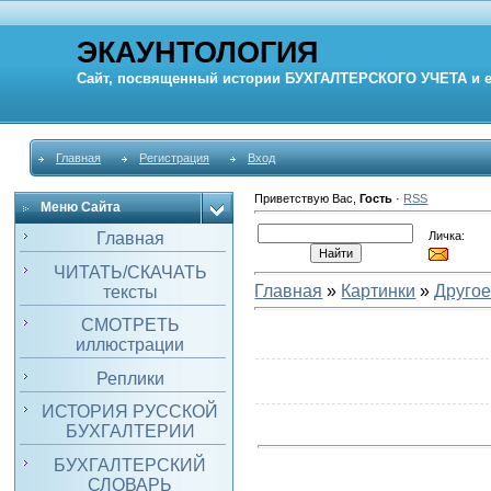
ЭКАУНТОЛОГИЯ
Сайт, посвященный истории
БУХГАЛТЕРСКОГО УЧЕТА
и 
Главная
Регистрация
Вход
Приветствую Вас
,
Гость
·
RSS
Меню Сайта
Личка:
Главная
ЧИТАТЬ/СКАЧАТЬ
Главная
»
Картинки
»
Друго
тексты
СМОТРЕТЬ
иллюстрации
Реплики
ИСТОРИЯ РУССКОЙ
БУХГАЛТЕРИИ
БУХГАЛТЕРСКИЙ
СЛОВАРЬ