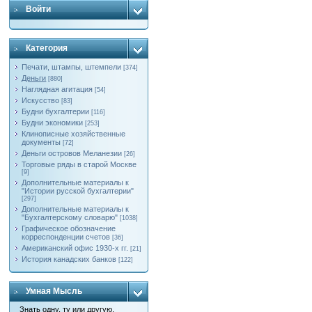
Войти
Категория
Печати, штампы, штемпели
[374]
Деньги
[880]
Наглядная агитация
[54]
Искусство
[83]
Будни бухгалтерии
[116]
Будни экономики
[253]
Клинописные хозяйственные
документы
[72]
Деньги островов Меланезии
[26]
Торговые ряды в старой Москве
[9]
Дополнительные материалы к
"Истории русской бухгалтерии"
[297]
Дополнительные материалы к
"Бухгалтерскому словарю"
[1038]
Графическое обозначение
корреспонденции счетов
[36]
Американский офис 1930-х гг.
[21]
История канадских банков
[122]
Умная Мысль
Знать одну, ту или другую,