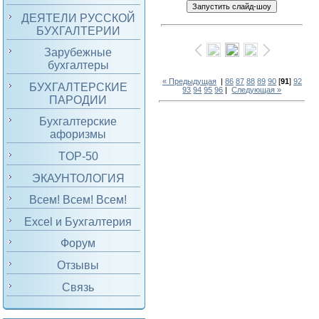
ДЕЯТЕЛИ РУССКОЙ
БУХГАЛТЕРИИ
Зарубежные
бухгалтеры
« Предыдущая
|
86
87
88
89
90
[
91
]
92
БУХГАЛТЕРСКИЕ
93
94
95
96
|
Следующая »
ПАРОДИИ
Бухгалтерские
афоризмы
TOP-50
ЭКАУНТОЛОГИЯ
Всем! Всем! Всем!
Excel и Бухгалтерия
Форум
Отзывы
Связь