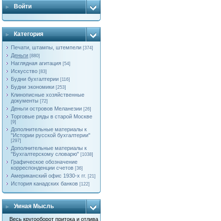
Войти
Категория
Печати, штампы, штемпели
[374]
Деньги
[880]
Наглядная агитация
[54]
Искусство
[83]
Будни бухгалтерии
[116]
Будни экономики
[253]
Клинописные хозяйственные
документы
[72]
Деньги островов Меланезии
[26]
Торговые ряды в старой Москве
[9]
Дополнительные материалы к
"Истории русской бухгалтерии"
[297]
Дополнительные материалы к
"Бухгалтерскому словарю"
[1038]
Графическое обозначение
корреспонденции счетов
[36]
Американский офис 1930-х гг.
[21]
История канадских банков
[122]
Умная Мысль
Весь кругооборот притока и отлива