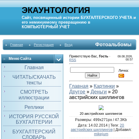
ЭКАУНТОЛОГИЯ
Сайт, посвященный истории
БУХГАЛТЕРСКОГО УЧЕТА
и
его неминуемому превращению в
КОМПЬЮТЕРНЫЙ
УЧЕТ
Фотоальбомы
Главная
Регистрация
Вход
Приветствую Вас
,
Гость
·
09.08.2026,
Меню Сайта
RSS
00:57
Главная
Личка:
ЧИТАТЬ/СКАЧАТЬ
тексты
Главная
»
Картинки
»
Другое
»
Деньги
» 20
СМОТРЕТЬ
австрийских шиллингов
иллюстрации
Реплики
20 австрийских шиллингов
ИСТОРИЯ РУССКОЙ
Размеры: 499x271px / 47.3Kb
БУХГАЛТЕРИИ
Дата
: 14.02.2014 |
Теги
:
20
австрийских шиллингов
|
Добавил
:
БУХГАЛТЕРСКИЙ
mikejum
СЛОВАРЬ