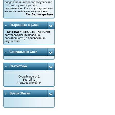
владельца и интересов государства
– ставит бухгалтер свою
деятельность. Он – слуга купца, и он
же негласный агент государства.
Г.А. Бахчисарайцев
Старинный Термин
КУПЧАЯ КРЕПОСТЬ
–документ,
подтверждающий право на
собственность, о приобретении
имущества.
Социальные Сети
Статистика
Онлайн всего:
1
Гостей:
1
Пользователей:
0
Время Жизни