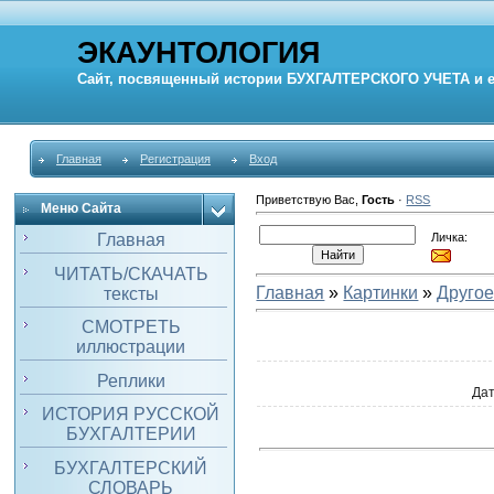
ЭКАУНТОЛОГИЯ
Сайт, посвященный истории
БУХГАЛТЕРСКОГО УЧЕТА
и 
Главная
Регистрация
Вход
Приветствую Вас
,
Гость
·
RSS
Меню Сайта
Личка:
Главная
ЧИТАТЬ/СКАЧАТЬ
Главная
»
Картинки
»
Друго
тексты
СМОТРЕТЬ
иллюстрации
Реплики
Да
ИСТОРИЯ РУССКОЙ
БУХГАЛТЕРИИ
БУХГАЛТЕРСКИЙ
СЛОВАРЬ