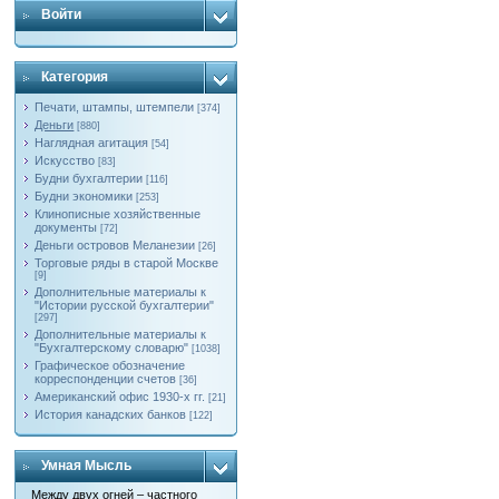
Войти
Категория
Печати, штампы, штемпели
[374]
Деньги
[880]
Наглядная агитация
[54]
Искусство
[83]
Будни бухгалтерии
[116]
Будни экономики
[253]
Клинописные хозяйственные
документы
[72]
Деньги островов Меланезии
[26]
Торговые ряды в старой Москве
[9]
Дополнительные материалы к
"Истории русской бухгалтерии"
[297]
Дополнительные материалы к
"Бухгалтерскому словарю"
[1038]
Графическое обозначение
корреспонденции счетов
[36]
Американский офис 1930-х гг.
[21]
История канадских банков
[122]
Умная Мысль
Между двух огней – частного