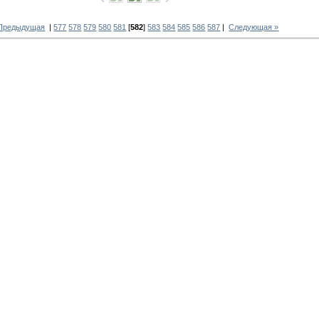
 Предыдущая
|
577
578
579
580
581
[
582
]
583
584
585
586
587
|
Следующая »