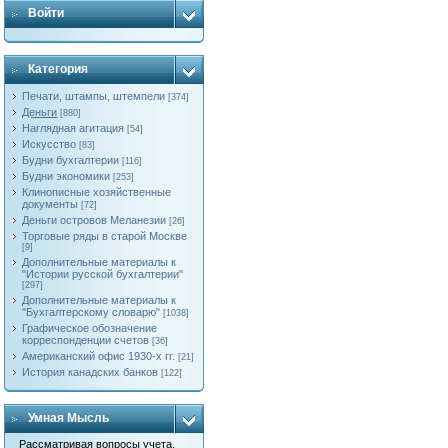
Войти
Категория
Печати, штампы, штемпели
[374]
Деньги
[880]
Наглядная агитация
[54]
Искусство
[83]
Будни бухгалтерии
[116]
Будни экономики
[253]
Клинописные хозяйственные
документы
[72]
Деньги островов Меланезии
[26]
Торговые ряды в старой Москве
[9]
Дополнительные материалы к
"Истории русской бухгалтерии"
[297]
Дополнительные материалы к
"Бухгалтерскому словарю"
[1038]
Графическое обозначение
корреспонденции счетов
[36]
Американский офис 1930-х гг.
[21]
История канадских банков
[122]
Умная Мысль
Рассматривая вопросы учета,