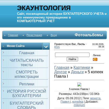
ЭКАУНТОЛОГИЯ
Сайт, посвященный истории
БУХГАЛТЕРСКОГО УЧЕТА
и
его неминуемому превращению в
КОМПЬЮТЕРНЫЙ
УЧЕТ
Фотоальбомы
Главная
Регистрация
Вход
Приветствую Вас
,
Гость
·
10.08.2026,
Меню Сайта
RSS
06:34
Главная
Личка:
ЧИТАТЬ/СКАЧАТЬ
тексты
Главная
»
Картинки
»
Другое
»
Деньги
» 5 копеек
СМОТРЕТЬ
Павла I
иллюстрации
Реплики
5 копеек Павла I
ИСТОРИЯ РУССКОЙ
Размеры: 443x198px / 33.9Kb
БУХГАЛТЕРИИ
Дата
: 05.09.2012 |
Теги
:
монета
,
Павел I
,
копейка
|
Добавил
:
БУХГАЛТЕРСКИЙ
mikejum
СЛОВАРЬ