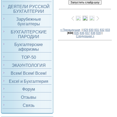
ДЕЯТЕЛИ РУССКОЙ
БУХГАЛТЕРИИ
Зарубежные
бухгалтеры
« Предыдущая
|
829
830
831
832
833
БУХГАЛТЕРСКИЕ
[
834
]
835
836
837
838
839
|
ПАРОДИИ
Следующая »
Бухгалтерские
афоризмы
TOP-50
ЭКАУНТОЛОГИЯ
Всем! Всем! Всем!
Excel и Бухгалтерия
Форум
Отзывы
Связь