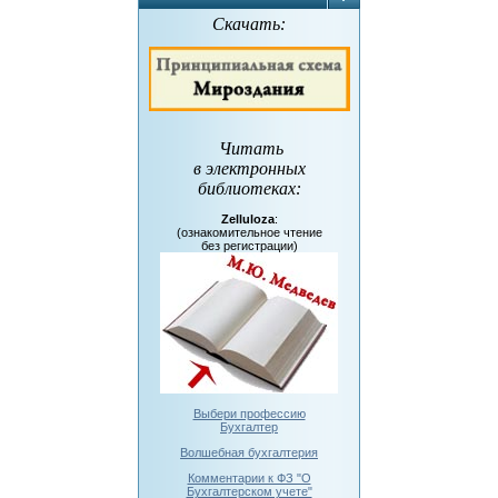
Скачать:
Читать
в электронных
библиотеках
:
Zelluloza
:
(ознакомительное чтение
без регистрации)
Выбери профессию
Бухгалтер
Волшебная бухгалтерия
Комментарии к ФЗ "О
Бухгалтерском учете"