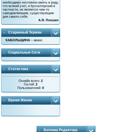
необходимо постоянно иметь в виду,
что всякий учет, и бухгалтерский в
частности, не является чем-то
самодовлеющим, существующим
для самого себя.
А.Я. Локшин
Старинный Термин
КАБОЛЬЩИНА
– аванс.
Социальные Сети
Статистика
Онлайн всего:
2
Гостей:
2
Пользователей:
0
Время Жизни
Колонка Редактора