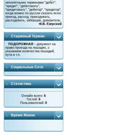
непонятными терминами "дебет",
"кредит", "дебетовать",
"кредитовать", "дебитор", "кредитор",
когда можно по-русски сказать ясно:
приход, расход, приходовать,
расходовать, заборщик, доверитель.
Ф.В. Езерский
Старинный Термин
ПОДОРОЖНАЯ
– документ на
право проезда на лошадях, с
указанием количества лошадей,
пути и т.п.
Социальные Сети
Статистика
Онлайн всего:
6
Гостей:
6
Пользователей:
0
Время Жизни