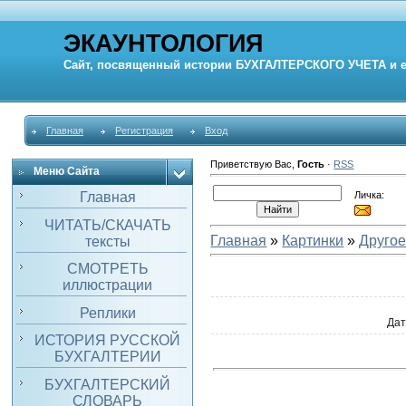
ЭКАУНТОЛОГИЯ
Сайт, посвященный истории
БУХГАЛТЕРСКОГО УЧЕТА
и 
Главная
Регистрация
Вход
Приветствую Вас
,
Гость
·
RSS
Меню Сайта
Личка:
Главная
ЧИТАТЬ/СКАЧАТЬ
Главная
»
Картинки
»
Друго
тексты
СМОТРЕТЬ
иллюстрации
Реплики
Да
ИСТОРИЯ РУССКОЙ
БУХГАЛТЕРИИ
БУХГАЛТЕРСКИЙ
СЛОВАРЬ