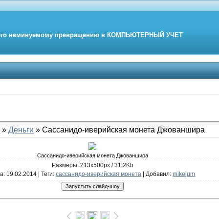
его неминуемому превращению в
КОМПЬЮТЕРНЫЙ
УЧЕТ
е
»
Деньги
» Сассанидо-иверийская монета Джованшира
Сассанидо-иверийская монета Джованшира
Размеры: 213x500px / 31.2Kb
та
: 19.02.2014 |
Теги
:
сассанидо-иверийская монета
|
Добавил
:
mikejum