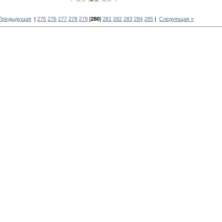
 Предыдущая
|
275
276
277
278
279
[
280
]
281
282
283
284
285
|
Следующая »