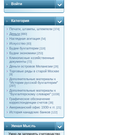
Войти
Категория
Печати, штампы, штемпели
[374]
Деньги
[880]
Наглядная агитация
[54]
Искусство
[83]
Будни бухгалтерии
[116]
Будни экономики
[253]
Клинописные хозяйственные
документы
[72]
Деньги островов Меланезии
[26]
Торговые ряды в старой Москве
[9]
Дополнительные материалы к
"Истории русской бухгалтерии"
[297]
Дополнительные материалы к
"Бухгалтерскому словарю"
[1038]
Графическое обозначение
корреспонденции счетов
[36]
Американский офис 1930-х гг.
[21]
История канадских банков
[122]
Умная Мысль
Умно ли затемнять счетоводство