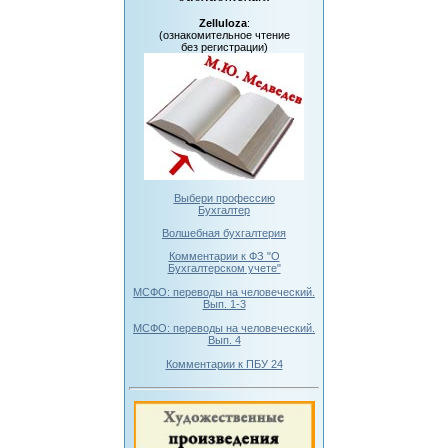
Zelluloza
:
(ознакомительное чтение
без регистрации)
Выбери профессию
Бухгалтер
Волшебная бухгалтерия
Комментарии к ФЗ "О
Бухгалтерском учете"
МСФО: переводы на человеческий.
Вып. 1-3
МСФО: переводы на человеческий.
Вып. 4
Комментарии к ПБУ 24