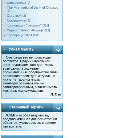
Центросоюз
[9]
The First national Bank of Chicago
[9]
Оргстрой
[2]
Союзоргучет
[1]
Корпорация "Берроуз"
[261]
Фирма "Эллиот-Фишер"
[12]
Корпорация IBM
[189]
Умная Мысль
Счетоводство не производит
богатства. Будучи наукою или
просто методом, оно дает лишь
возможность хозяевам
промышленных предприятий знать
положение своих дел, отдавать в
них отчет другим лицам,
заинтересованным или не
заинтересованным, а также иметь
контроль над служащими.
Л. Сэй
Старинный Термин
ЧЛЕН
– особая ведомость,
предназначенная для регистрации
объектов, учитываемых в едином
измерителе.