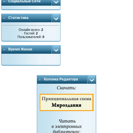
Социальные Сети
Статистика
Онлайн всего:
2
Гостей:
2
Пользователей:
0
Время Жизни
Колонка Редактора
Скачать:
Читать
в электронных
библиотеках
: