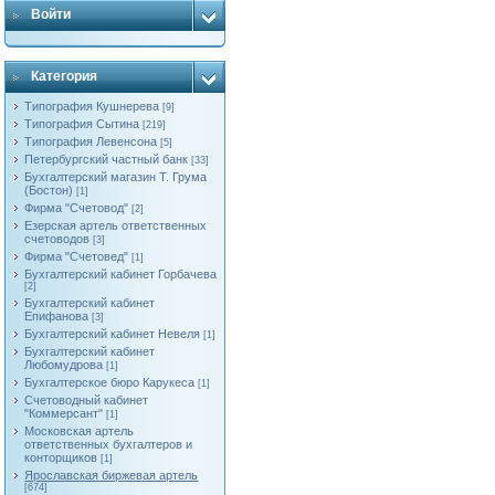
Войти
Категория
Типография Кушнерева
[9]
Типография Сытина
[219]
Типография Левенсона
[5]
Петербургский частный банк
[33]
Бухгалтерский магазин Т. Грума
(Бостон)
[1]
Фирма "Счетовод"
[2]
Езерская артель ответственных
счетоводов
[3]
Фирма "Счетовед"
[1]
Бухгалтерский кабинет Горбачева
[2]
Бухгалтерский кабинет
Епифанова
[3]
Бухгалтерский кабинет Невеля
[1]
Бухгалтерский кабинет
Любомудрова
[1]
Бухгалтерское бюро Карукеса
[1]
Счетоводный кабинет
"Коммерсант"
[1]
Московская артель
ответственных бухгалтеров и
конторщиков
[1]
Яроcлавская биржевая артель
[674]