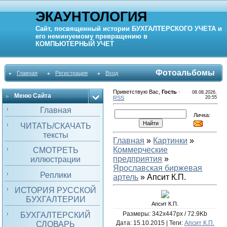
ЭКАУНТОЛОГИЯ
Сайт, посвященный истории
БУХГАЛТЕРСКОГО УЧЕТА
и
его неминуемому превращению в
КОМПЬЮТЕРНЫЙ
УЧЕТ
Фотоальбомы
Главная
Регистрация
Вход
Приветствую Вас
,
Гость
·
08.08.2026,
Меню Сайта
RSS
20:55
Главная
Личка:
ЧИТАТЬ/СКАЧАТЬ
тексты
Главная
»
Картинки
»
Коммерческие
СМОТРЕТЬ
предприятия
»
иллюстрации
Яроcлавская биржевая
Реплики
артель
» Апсит К.П.
ИСТОРИЯ РУССКОЙ
БУХГАЛТЕРИИ
Апсит К.П.
Размеры: 342x447px / 72.9Kb
БУХГАЛТЕРСКИЙ
Дата
: 15.10.2015 |
Теги
:
Апсит К.П.
СЛОВАРЬ