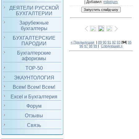
|
Добавил
:
mikejum
ДЕЯТЕЛИ РУССКОЙ
БУХГАЛТЕРИИ
Зарубежные
бухгалтеры
БУХГАЛТЕРСКИЕ
« Предыдущая
|
89
90
91
92
93
[
94
]
95
ПАРОДИИ
96
97
98
99
|
Следующая »
Бухгалтерские
афоризмы
TOP-50
ЭКАУНТОЛОГИЯ
Всем! Всем! Всем!
Excel и Бухгалтерия
Форум
Отзывы
Связь