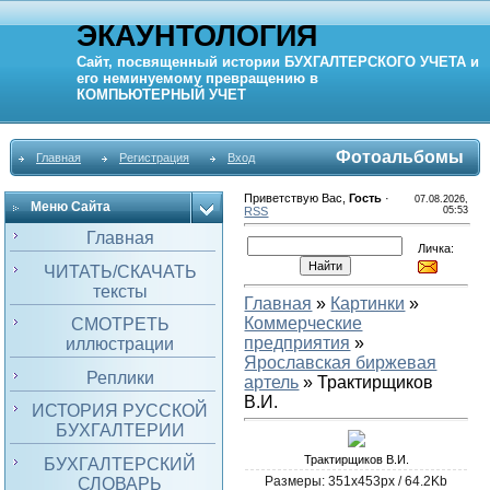
ЭКАУНТОЛОГИЯ
Сайт, посвященный истории
БУХГАЛТЕРСКОГО УЧЕТА
и
его неминуемому превращению в
КОМПЬЮТЕРНЫЙ
УЧЕТ
Фотоальбомы
Главная
Регистрация
Вход
Приветствую Вас
,
Гость
·
07.08.2026,
Меню Сайта
RSS
05:53
Главная
Личка:
ЧИТАТЬ/СКАЧАТЬ
тексты
Главная
»
Картинки
»
Коммерческие
СМОТРЕТЬ
предприятия
»
иллюстрации
Яроcлавская биржевая
Реплики
артель
» Трактирщиков
В.И.
ИСТОРИЯ РУССКОЙ
БУХГАЛТЕРИИ
Трактирщиков В.И.
БУХГАЛТЕРСКИЙ
Размеры: 351x453px / 64.2Kb
СЛОВАРЬ