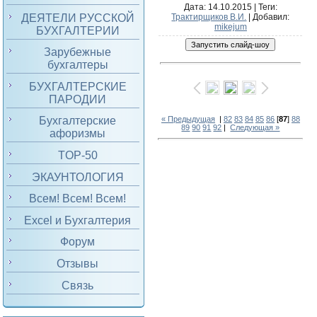
Дата
: 14.10.2015 |
Теги
:
ДЕЯТЕЛИ РУССКОЙ
Трактирщиков В.И.
|
Добавил
:
mikejum
БУХГАЛТЕРИИ
Зарубежные
бухгалтеры
БУХГАЛТЕРСКИЕ
ПАРОДИИ
« Предыдущая
|
82
83
84
85
86
[
87
]
88
Бухгалтерские
89
90
91
92
|
Следующая »
афоризмы
TOP-50
ЭКАУНТОЛОГИЯ
Всем! Всем! Всем!
Excel и Бухгалтерия
Форум
Отзывы
Связь