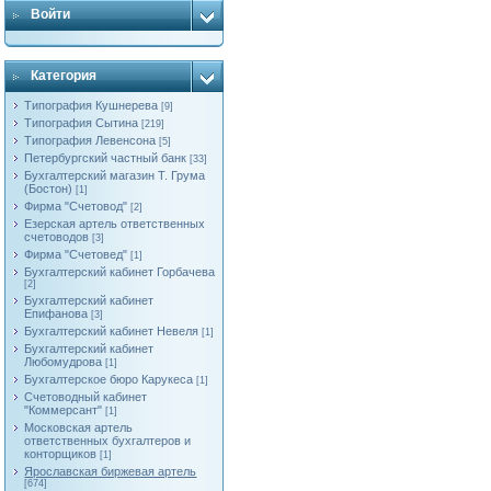
Войти
Категория
Типография Кушнерева
[9]
Типография Сытина
[219]
Типография Левенсона
[5]
Петербургский частный банк
[33]
Бухгалтерский магазин Т. Грума
(Бостон)
[1]
Фирма "Счетовод"
[2]
Езерская артель ответственных
счетоводов
[3]
Фирма "Счетовед"
[1]
Бухгалтерский кабинет Горбачева
[2]
Бухгалтерский кабинет
Епифанова
[3]
Бухгалтерский кабинет Невеля
[1]
Бухгалтерский кабинет
Любомудрова
[1]
Бухгалтерское бюро Карукеса
[1]
Счетоводный кабинет
"Коммерсант"
[1]
Московская артель
ответственных бухгалтеров и
конторщиков
[1]
Яроcлавская биржевая артель
[674]