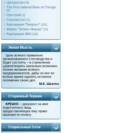
Центросоюз
[9]
The First national Bank of Chicago
[9]
Оргстрой
[2]
Союзоргучет
[1]
Корпорация "Берроуз"
[261]
Фирма "Эллиот-Фишер"
[12]
Корпорация IBM
[189]
Умная Мысль
Цель всякого правильно
организованного счетоводства и
будет состоять – в стремлении
удовлетворить насколько возможно
полнее желание всякого
предпринимателя, дабы он мог во
всякое время оценить истинное
положение своих дел.
М.К. Шкитко
Старинный Термин
КРЕАНС
– документ на имя
подотчетного лица,
предоставляющее ему право
произвести оплату.
Социальные Сети