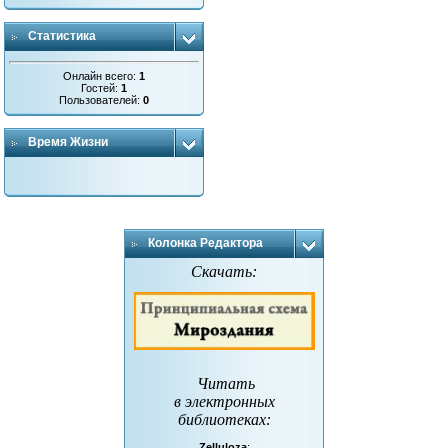
Статистика
Онлайн всего:
1
Гостей:
1
Пользователей:
0
Время Жизни
Колонка Редактора
Скачать:
Читать
в электронных
библиотеках
:
Zelluloza
: