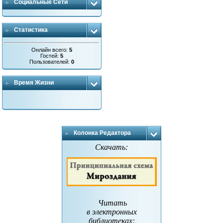
Социальные Сети
Статистика
Онлайн всего:
5
Гостей:
5
Пользователей:
0
Время Жизни
Колонка Редактора
Скачать:
Читать
в электронных
библиотеках
: