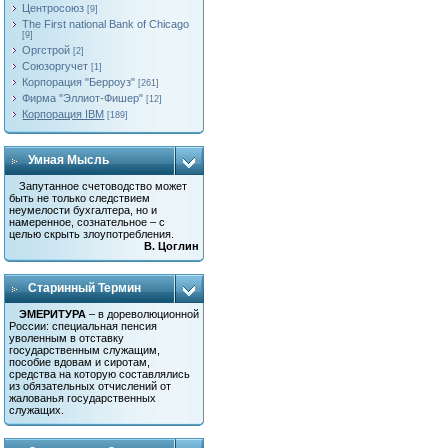
Центросоюз
[9]
The First national Bank of Chicago
[9]
Оргстрой
[2]
Союзоргучет
[1]
Корпорация "Берроуз"
[261]
Фирма "Эллиот-Фишер"
[12]
Корпорация IBM
[189]
Умная Мысль
Запутанное счетоводство может
быть не только следствием
неумелости бухгалтера, но и
намеренное, сознательное – с
целью скрыть злоупотребления.
В. Цоглин
Старинный Термин
ЭМЕРИТУРА
– в дореволюционной
России: специальная пенсия
уволенным в отставку
государственным служащим,
пособие вдовам и сиротам,
средства на которую составлялись
из обязательных отчислений от
жалованья государственных
служащих.