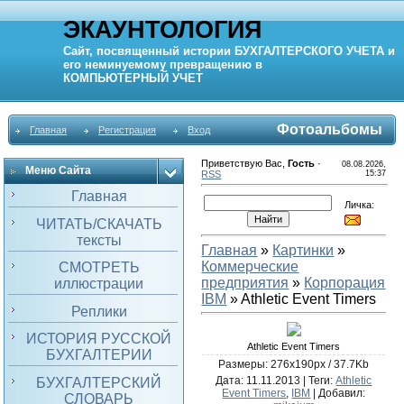
ЭКАУНТОЛОГИЯ
Сайт, посвященный истории
БУХГАЛТЕРСКОГО УЧЕТА
и
его неминуемому превращению в
КОМПЬЮТЕРНЫЙ
УЧЕТ
Фотоальбомы
Главная
Регистрация
Вход
Приветствую Вас
,
Гость
·
08.08.2026,
Меню Сайта
RSS
15:37
Главная
Личка:
ЧИТАТЬ/СКАЧАТЬ
тексты
Главная
»
Картинки
»
Коммерческие
СМОТРЕТЬ
предприятия
»
Корпорация
иллюстрации
IBM
» Athletic Event Timers
Реплики
ИСТОРИЯ РУССКОЙ
Athletic Event Timers
БУХГАЛТЕРИИ
Размеры: 276x190px / 37.7Kb
Дата
: 11.11.2013 |
Теги
:
Athletic
БУХГАЛТЕРСКИЙ
Event Timers
,
IBM
|
Добавил
:
СЛОВАРЬ