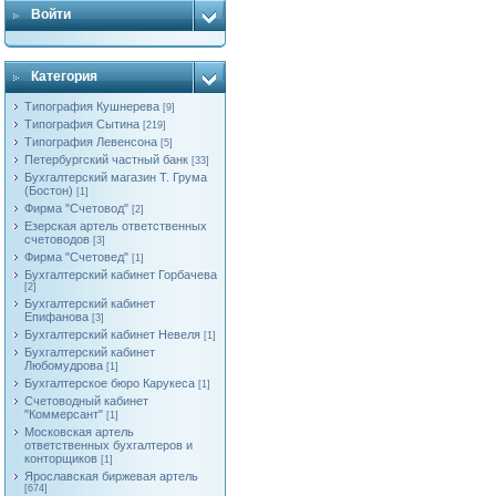
Войти
Категория
Типография Кушнерева
[9]
Типография Сытина
[219]
Типография Левенсона
[5]
Петербургский частный банк
[33]
Бухгалтерский магазин Т. Грума
(Бостон)
[1]
Фирма "Счетовод"
[2]
Езерская артель ответственных
счетоводов
[3]
Фирма "Счетовед"
[1]
Бухгалтерский кабинет Горбачева
[2]
Бухгалтерский кабинет
Епифанова
[3]
Бухгалтерский кабинет Невеля
[1]
Бухгалтерский кабинет
Любомудрова
[1]
Бухгалтерское бюро Карукеса
[1]
Счетоводный кабинет
"Коммерсант"
[1]
Московская артель
ответственных бухгалтеров и
конторщиков
[1]
Яроcлавская биржевая артель
[674]