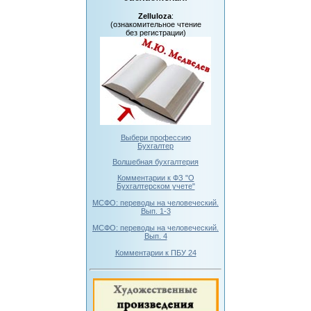
Zelluloza
:
(ознакомительное чтение
без регистрации)
Выбери профессию
Бухгалтер
Волшебная бухгалтерия
Комментарии к ФЗ "О
Бухгалтерском учете"
МСФО: переводы на человеческий.
Вып. 1-3
МСФО: переводы на человеческий.
Вып. 4
Комментарии к ПБУ 24