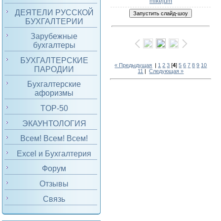
mikejum
ДЕЯТЕЛИ РУССКОЙ
БУХГАЛТЕРИИ
Зарубежные
бухгалтеры
БУХГАЛТЕРСКИЕ
« Предыдущая
|
1
2
3
[
4
]
5
6
7
8
9
10
ПАРОДИИ
11
|
Следующая »
Бухгалтерские
афоризмы
TOP-50
ЭКАУНТОЛОГИЯ
Всем! Всем! Всем!
Excel и Бухгалтерия
Форум
Отзывы
Связь