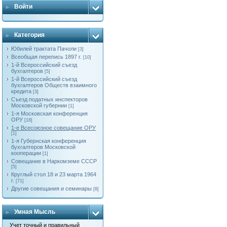
Войти
Категория
Юбилей трактата Пачоли
[3]
Всеобщая перепись 1897 г.
[10]
1-й Всероссийский съезд
бухгалтеров
[5]
1-й Всероссийский съезд
бухгалтеров Обществ взаимного
кредита
[3]
Съезд податных инспекторов
Московской губернии
[1]
1-я Московская конференция
ОРУ
[18]
1-е Всесоюзное совещание ОРУ
[1]
1-я Губернская конференция
бухгалтеров Московской
кооперации
[1]
Совещание в Наркомземе СССР
[5]
Круглый стол 18 и 23 марта 1964
г.
[71]
Другие совещания и семинары
[8]
Умная Мысль
Учет точный и правильный