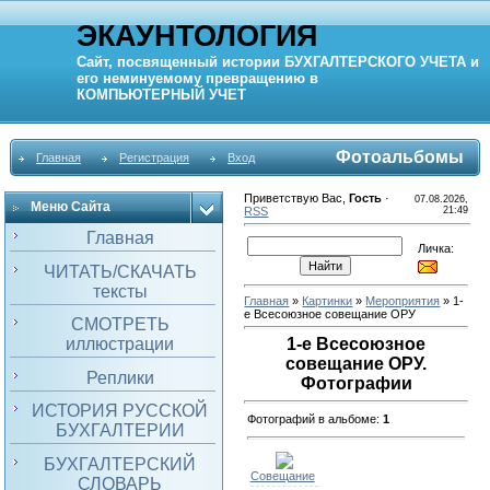
ЭКАУНТОЛОГИЯ
Сайт, посвященный истории
БУХГАЛТЕРСКОГО УЧЕТА
и
его неминуемому превращению в
КОМПЬЮТЕРНЫЙ
УЧЕТ
Фотоальбомы
Главная
Регистрация
Вход
Приветствую Вас
,
Гость
·
07.08.2026,
Меню Сайта
RSS
21:49
Главная
Личка:
ЧИТАТЬ/СКАЧАТЬ
тексты
Главная
»
Картинки
»
Мероприятия
» 1-
е Всесоюзное совещание ОРУ
СМОТРЕТЬ
иллюстрации
1-е Всесоюзное
совещание ОРУ.
Реплики
Фотографии
ИСТОРИЯ РУССКОЙ
Фотографий в альбоме
:
1
БУХГАЛТЕРИИ
БУХГАЛТЕРСКИЙ
Совещание
СЛОВАРЬ