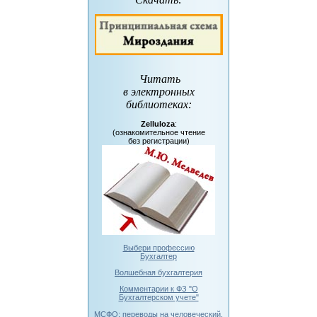
Читать
в электронных
библиотеках
:
Zelluloza
:
(ознакомительное чтение
без регистрации)
Выбери профессию
Бухгалтер
Волшебная бухгалтерия
Комментарии к ФЗ "О
Бухгалтерском учете"
МСФО: переводы на человеческий.