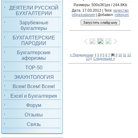
Размеры: 500x361px / 244.8Kb
ДЕЯТЕЛИ РУССКОЙ
Дата
: 17.03.2012 |
Теги
:
качество
БУХГАЛТЕРИИ
образования
|
Добавил
:
mikejum
Зарубежные
бухгалтеры
БУХГАЛТЕРСКИЕ
ПАРОДИИ
Бухгалтерские
« Предыдущая
|
3
4
5
6
7
[
8
]
9
10
11
12
афоризмы
13
|
Следующая »
TOP-50
ЭКАУНТОЛОГИЯ
Всем! Всем! Всем!
Excel и Бухгалтерия
Форум
Отзывы
Связь