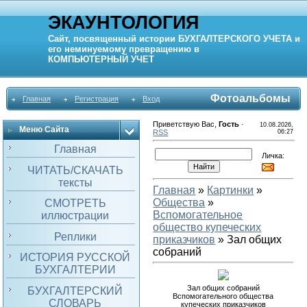
ЭКАУНТОЛОГИЯ
Сайт, посвященный истории
БУХГАЛТЕРСКОГО УЧЕТА
и
его неминуемому превращению в
КОМПЬЮТЕРНЫЙ
УЧЕТ
Фотоальбомы
Главная
Регистрация
Вход
Приветствую Вас
,
Гость
·
10.08.2026,
Меню Сайта
RSS
06:27
Главная
Личка:
ЧИТАТЬ/СКАЧАТЬ
тексты
Главная
»
Картинки
»
Общества
»
СМОТРЕТЬ
Вспомогательное
иллюстрации
общество купеческих
Реплики
приказчиков
» Зал общих
собраний
ИСТОРИЯ РУССКОЙ
БУХГАЛТЕРИИ
Зал общих собраний
БУХГАЛТЕРСКИЙ
Вспомогательного общества
СЛОВАРЬ
купеческих приказчиков