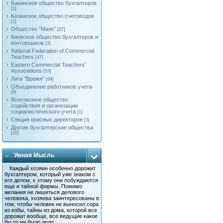
Бакинское общество бухгалтеров
[2]
Казанское общество счетоводов
[1]
Общество "Маяк"
[37]
Киевское общество бухгалтеров и
конторщиков
[3]
National Federation of Commercial
Teachers
[47]
Eastern Commercial Teachers'
Associations
[53]
Лига "Время"
[94]
Объединение работников учета
[8]
Всесоюзное общество
содействия и организации
социалистического учета
[1]
Секция красных директоров
[3]
Другие бухгалтерские общества
[20]
Умная Мысль
Каждый хозяин особенно дорожит
бухгалтером, который уже знаком с
его делом, к этому они побуждаются
еще и тайной фирмы. Помимо
желания не лишиться делового
человека, хозяева заинтересованы в
том, чтобы человек не выносил сора
из избы, тайны из дома, которой все
дорожат вообще, все ведущие какое
бы то ни было дело.